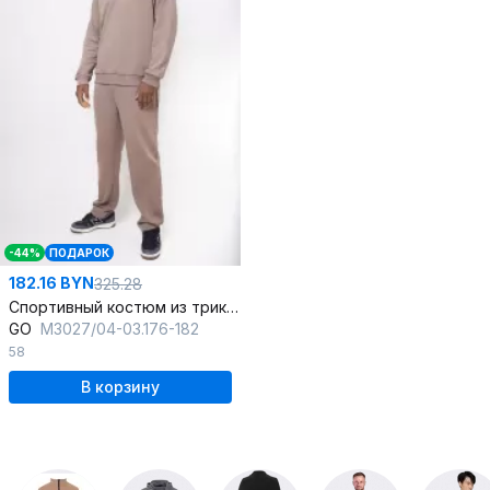
-44%
ПОДАРОК
182.16 BYN
325.28
Спортивный костюм из трикотажа с брючным фасоном
GO
M3027/04-03.176-182
58
В корзину