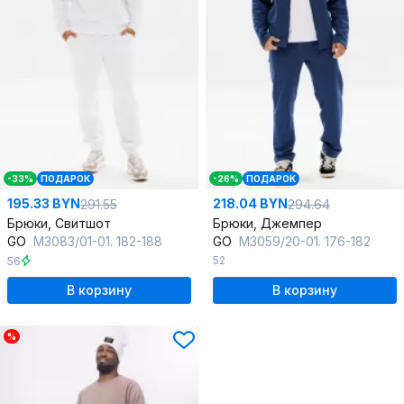
-33%
ПОДАРОК
-26%
ПОДАРОК
195.33 BYN
218.04 BYN
291.55
294.64
Брюки, Свитшот
Брюки, Джемпер
GO
M3083/01-01. 182-188
GO
M3059/20-01. 176-182
52
56
В корзину
В корзину
%