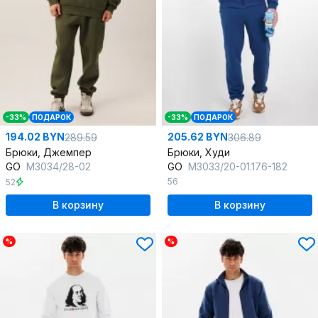
-33%
ПОДАРОК
-33%
ПОДАРОК
194.02 BYN
205.62 BYN
289.59
306.89
Брюки, Джемпер
Брюки, Худи
GO
M3034/28-02
GO
M3033/20-01.176-182
56
52
В корзину
В корзину
%
%