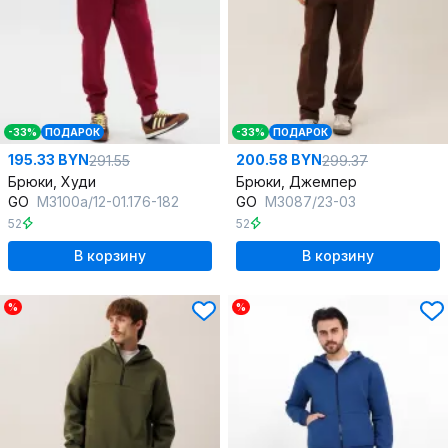
-33%
ПОДАРОК
-33%
ПОДАРОК
195.33 BYN
200.58 BYN
291.55
299.37
Брюки, Худи
Брюки, Джемпер
GO
M3100а/12-01.176-182
GO
M3087/23-03
52
52
В корзину
В корзину
%
%