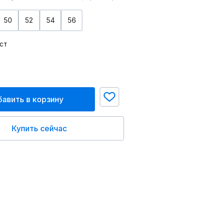
50
52
54
56
ст
авить в корзину
Купить сейчас