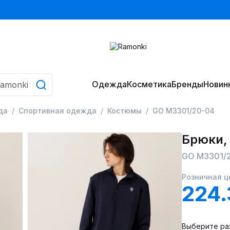
Одежда
Косметика
Бренды
Новин
да
Спортивная одежда
Костюмы
GO M3301/20-04
Брюки,
GO M3301/
Розничная ц
224.
Выберите ра