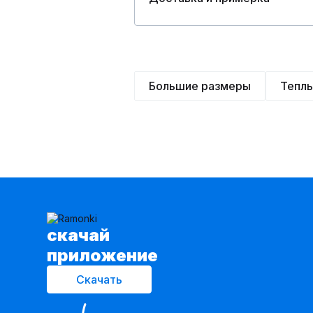
Большие размеры
Тепл
cкачай
приложение
Скачать