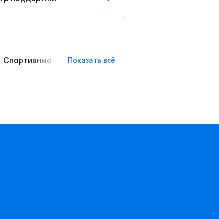
Спортивные
Повседневные
Трикотажные
Показать всё