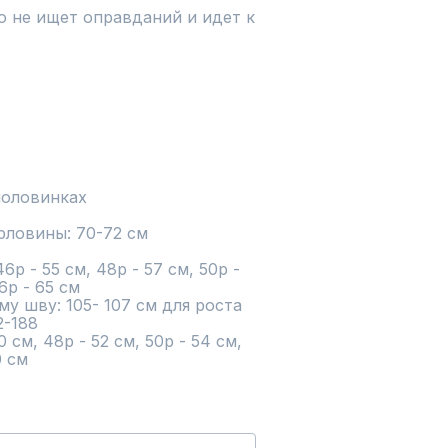
о не ищет оправданий и идет к 
оловинках

рловины: 70-72 см

р - 55 см, 48р - 57 см, 50р - 
6р - 65 см

у шву: 105- 107 см для роста 
-188

см, 48р - 52 см, 50р - 54 см, 
0 см