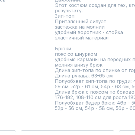
Этот костюм создан для тех, кт
результату.

Зип-топ

Приталенный силуэт

застежка на молнии

удобный воротник - стойка

эластичный материал

Брюки

пояс со шнурком

удобные карманы на передних п
молния внизу брюк

Длина зип-топа по спинке от го
Длина рукава: 63-65 см

Полуобхват зип-топа по груди: 46
59 см, 52р - 61 см, 54р - 63 см, 5
Длина брюк с поясом по боковом
176-182, 108-110 см для роста 182
Полуобхват бедер брюк: 46р - 50 
52р - 56 см, 54р - 58 см, 56р - 6