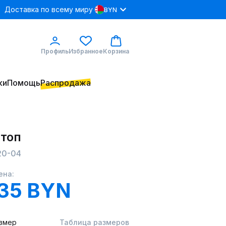
Доставка по всему миру
BYN
Профиль
Избранное
Корзина
ки
Помощь
Распродажа
 топ
20-04
ена:
35 BYN
змер
Таблица размеров