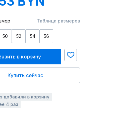
.53 BYN
змер
Таблица размеров
50
52
54
56
авить в корзину
Купить сейчас
аз добавили в корзину
ее 4 раз