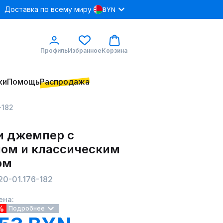
Доставка по всему миру
BYN
Профиль
Избранное
Корзина
ки
Помощь
Распродажа
-182
и джемпер с
пом и классическим
ом
0-01.176-182
ена:
%
Подробнее