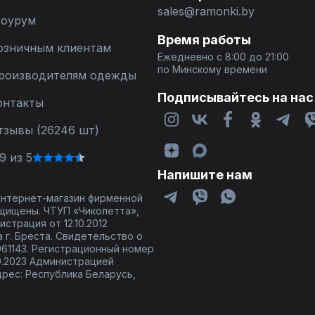
sales@ramonki.by
оурум
Время работы
озничным клиентам
Ежедневно с 8:00 до 21:00
по Минскому времени
роизводителям одежды
Подписывайтесь на нас
онтакты
тзывы (26246 шт)
9 из 5
Напишите нам
 интернет-магазин фирменной
щищены. ЧТУП «Чиколетта»,
страция от 12.10.2012
 г. Бреста. Свидетельство о
61143. Регистрационный номер
9.2023 Администрацией
дрес: Республика Беларусь,