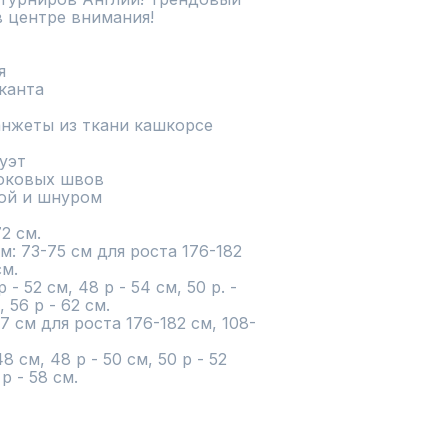
 центре внимания!



канта

манжеты из ткани кашкорсе

уэт

боковых швов

кой и шнуром

 см.

: 73-75 см для роста 176-182 
м.

 52 см, 48 р - 54 см, 50 р. - 
 56 р - 62 см.

 см для роста 176-182 см, 108-
 см, 48 р - 50 см, 50 р - 52 
 р - 58 см.