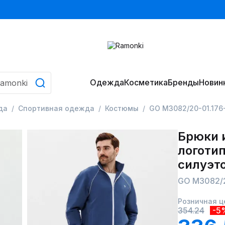
Одежда
Косметика
Бренды
Новин
да
Спортивная одежда
Костюмы
GO M3082/20-01.176
Брюки 
логоти
силуэт
GO M3082/2
Розничная ц
354.24
-5