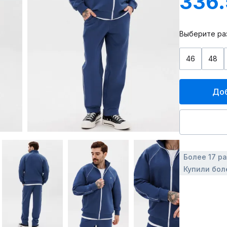
336
Выберите ра
46
48
Доб
Более 17 р
Купили бол