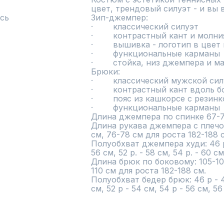
цвет, трендовый силуэт - и вы в
сь
Зип-джемпер:

·        классический силуэт

·        контрастный кант и молния
·        вышивка - логотип в цвет 
·        функциональные карманы

·        стойка, низ джемпера и 
Брюки:

·        классический мужской сил
·        контрастный кант вдоль 
·        пояс из кашкорсе с резин
·        функциональные карманы

Длина джемпера по спинке 67-72
Длина рукава джемпера с плечом
см, 76-78 см для роста 182-188 с
Полуобхват джемпера худи: 46 р -
56 см, 52 р. - 58 см, 54 р. - 60 см,
Длина брюк по боковому: 105-107
110 см для роста 182-188 см.

Полуобхват бедер брюк: 46 р - 48
см, 52 р - 54 см, 54 р - 56 см, 56