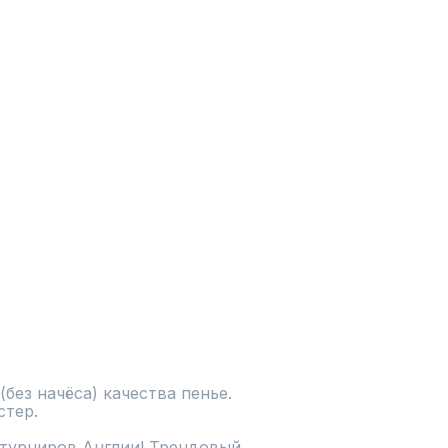
без начёса) качества пенье. 
стер.
турниров Англии! Трендовый 