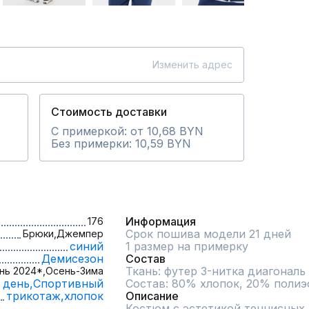
Изменить адрес
Стоимость доставки
С примеркой: от 10,68 BYN
Без примерки: 10,59 BYN
Информация
176
Срок пошива модели 21 дней
Брюки,
Джемпер
синий
1 размер на примерку
Демисезон
Состав
Ткань: футер 3-нитка диагональ (
нь 2024*,
Осень-Зима
 день,
Спортивный
Состав: 80% хлопок, 20% полиэ
трикотаж,
хлопок
Описание
Костюм с эстетикой теннисных 