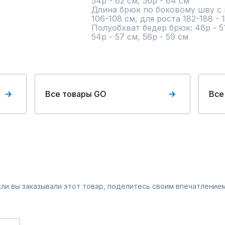
54р - 62 см, 56р - 64 см

Длина брюк по боковому шву с по
106-108 см, для роста 182-188 - 1
Полуобхват бедер брюк: 48р - 51 с
54р - 57 см, 56р - 59 см
Все товары GO
Все
Если вы заказывали этот товар, поделитесь своим впечатлением