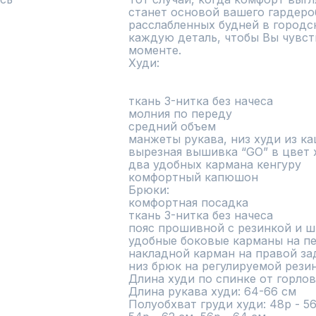
станет основой вашего гардероба
расслабленных будней в городс
каждую деталь, чтобы Вы чувст
моменте.

Худи:

ткань 3-нитка без начеса

молния по переду

средний объем

манжеты рукава, низ худи из ка
вырезная вышивка “GO” в цвет х
два удобных кармана кенгуру 

комфортный капюшон

Брюки:

комфортная посадка

ткань 3-нитка без начеса

пояс прошивной с резинкой и ш
удобные боковые карманы на пе
накладной карман на правой за
низ брюк на регулируемой резин
Длина худи по спинке от горлови
Длина рукава худи: 64-66 см

Полуобхват груди худи: 48р - 56 