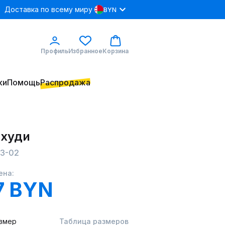
Доставка по всему миру
BYN
Профиль
Избранное
Корзина
ки
Помощь
Распродажа
 худи
03-02
ена:
7 BYN
змер
Таблица размеров