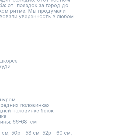
: от  поездок за город до 
ком ритме. Мы продумали 
вовали уверенность в любом 
шкорсе

уди

нуром

редних половинках 

дней половинке брюк

ке

ны: 66-68  см 

см, 50р - 58 см, 52р - 60 см, 