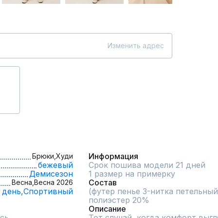
Изменить адрес
Информация
Брюки,
Худи
бежевый
Срок пошива модели 21 дней
Демисезон
1 размер на примерку
Состав
Весна,
Весна 2026
 день,
Спортивный
(футер пенье 3-нитка петельный 
полиэстер 20%
Описание
сь
Тот случай, когда комфорт выгл