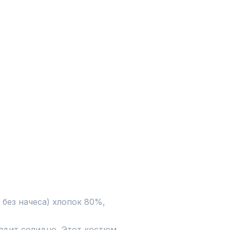
без начеса) хлопок 80%, 
ядит солидно. Этот костюм 