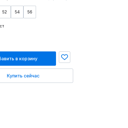
52
54
56
ст
авить в корзину
Купить сейчас