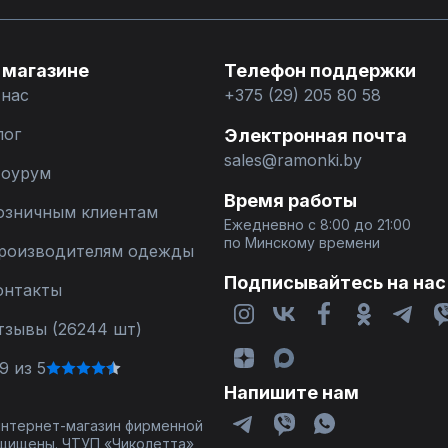
 магазине
Телефон поддержки
 нас
+375 (29) 205 80 58
лог
Электронная почта
sales@ramonki.by
оурум
Время работы
озничным клиентам
Ежедневно с 8:00 до 21:00
по Минскому времени
роизводителям одежды
Подписывайтесь на нас
онтакты
тзывы (26244 шт)
9 из 5
Напишите нам
 интернет-магазин фирменной
щищены. ЧТУП «Чиколетта»,