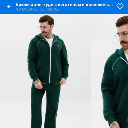
Брюки и зип-худи с логотипом и двойным капюшоном
GO M3081/25-02. 182-188