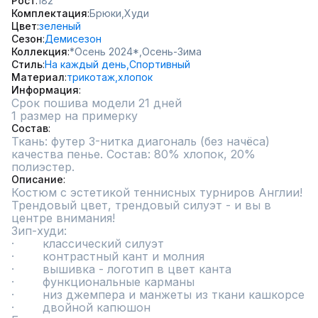
Рост
182
Комплектация
Брюки,
Худи
Цвет
зеленый
Сезон
Демисезон
Коллекция
*Осень 2024*,
Осень-Зима
Стиль
На каждый день,
Спортивный
Материал
трикотаж,
хлопок
Информация
Срок пошива модели 21 дней
1 размер на примерку
Состав
Ткань: футер 3-нитка диагональ (без начёса) 
качества пенье. Состав: 80% хлопок, 20% 
полиэстер.
Описание
Костюм с эстетикой теннисных турниров Англии! 
Трендовый цвет, трендовый силуэт - и вы в 
центре внимания!

Зип-худи:

·        классический силуэт

·        контрастный кант и молния

·        вышивка - логотип в цвет канта

·        функциональные карманы

·        низ джемпера и манжеты из ткани кашкорсе

·        двойной капюшон
