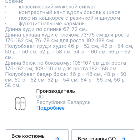
Брюки:

·        классический мужской силуэт

·        контрастный кант вдоль боковых швов

·        пояс из кашкорсе с резинкой и шнуром

·        функциональные карманы

Длина худи по спинке 67-72 см.

Длина рукава худи с плечом: 73-75 см для роста 
176-182 см, 76-78 см для роста 182-188 см.

Полуобхват груди худи: 46 р - 52 см, 48 р - 54 см, 
50 р. - 56 см, 52 р. - 58 см, 54 р. - 60 см, 56 р - 62 
см.

Длина брюк по боковому: 105-107 см для роста 
176-182 см, 108-110 см для роста 182-188 см.

Полуобхват бедер брюк: 46 р - 48 см, 48 р - 50 
см, 50 р - 52 см, 52 р - 54 см, 54 р - 56 см, 56 р - 
58 см.
Производитель
GO
Республика Беларусь
Подробнее
Все костюмы
Все товары GO