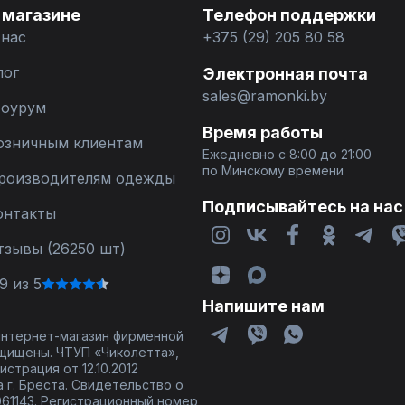
 магазине
Телефон поддержки
 нас
+375 (29) 205 80 58
лог
Электронная почта
sales@ramonki.by
оурум
Время работы
озничным клиентам
Ежедневно с 8:00 до 21:00
по Минскому времени
роизводителям одежды
Подписывайтесь на нас
онтакты
тзывы (26250 шт)
9 из 5
Напишите нам
 интернет-магазин фирменной
щищены. ЧТУП «Чиколетта»,
страция от 12.10.2012
 г. Бреста. Свидетельство о
61143. Регистрационный номер