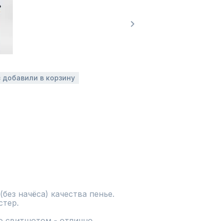
з добавили в корзину
без начёса) качества пенье. 
стер.
 свитшотом - отлично 