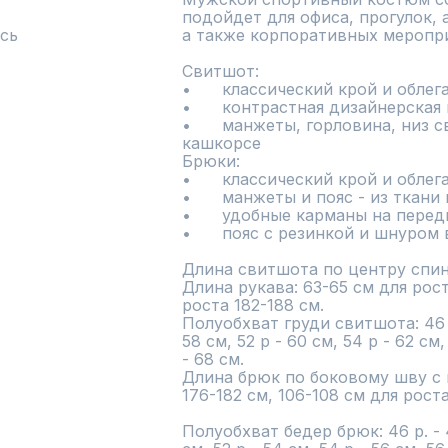
подойдет для офиса, прогулок, 
сь
а также корпоративных меропри
Свитшот:

•	классический крой и облегание

•	контрастная дизайнерская печать

•	манжеты, горловина, низ свитшота из ткани компаньона 
кашкорсе

Брюки:

•	классический крой и облегание

•	манжеты и пояс - из ткани компаньона кашкорсе

•	удобные карманы на передних половинках

•	пояс с резинкой и шнуром внутри

Длина свитшота по центру спинк
Длина рукава: 63-65 см для рост
роста 182-188 см.

Полуобхват груди свитшота: 46 р. 
58 см, 52 р - 60 см, 54 р - 62 см,
- 68 см.

Длина брюк по боковому шву с п
176-182 см, 106-108 см для роста
Полуобхват бедер брюк: 46 р. - 48