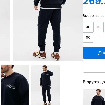
269
Выберите ра
46
48
60
Доб
В других ц