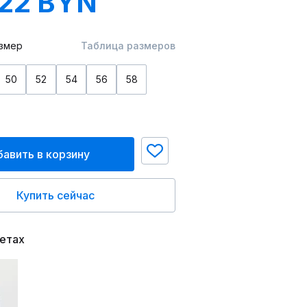
.22 BYN
змер
Таблица размеров
50
52
54
56
58
авить в корзину
Купить сейчас
ветах