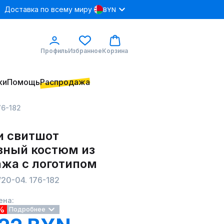
Доставка по всему миру
BYN
Профиль
Избранное
Корзина
ки
Помощь
Распродажа
76-182
и свитшот
вный костюм из
ажа с логотипом
20-04. 176-182
ена:
%
Подробнее