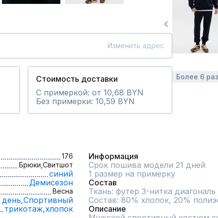
Изменить адрес
Более 6 ра
Стоимость доставки
С примеркой: от 10,68 BYN
Без примерки: 10,59 BYN
Информация
176
Срок пошива модели 21 дней
Брюки,
Свитшот
синий
1 размер на примерку
Демисезон
Состав
Ткань: футер 3-нитка диагональ (
Весна
 день,
Спортивный
Состав: 80% хлопок, 20% полиэ
трикотаж,
хлопок
Описание
Мужской спортивный костюм со