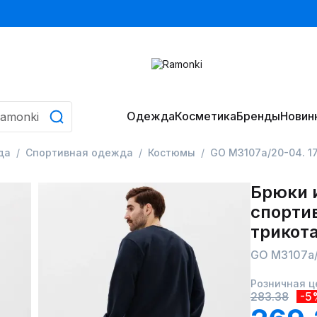
Одежда
Косметика
Бренды
Новин
да
Спортивная одежда
Костюмы
GO M3107а/20-04. 1
Брюки 
спорти
трикот
GO M3107а/
Розничная ц
283.38
-5