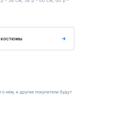
р - 58 см, 58 р - 60 см, 60 р - 
 костюмы
 о нём, и другие покупатели будут