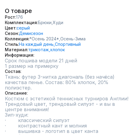
О товаре
Рост
176
Комплектация
Брюки,
Худи
Цвет
серый
Сезон
Демисезон
Коллекция
*Осень 2024*,
Осень-Зима
Стиль
На каждый день,
Спортивный
Материал
трикотаж,
хлопок
Информация
Срок пошива модели 21 дней
1 размер на примерку
Состав
Ткань: футер 3-нитка диагональ (без начёса) 
качества пенье. Состав: 80% хлопок, 20% 
полиэстер.
Описание
Костюм с эстетикой теннисных турниров Англии! 
Трендовый цвет, трендовый силуэт - и вы в 
центре внимания!

Зип-худи:

·        классический силуэт

·        контрастный кант и молния

·        вышивка - логотип в цвет канта
