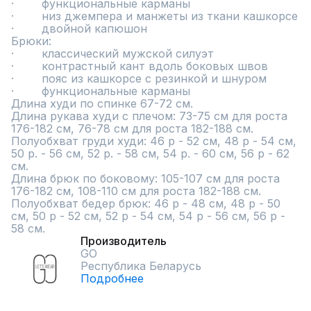
·        функциональные карманы

·        низ джемпера и манжеты из ткани кашкорсе

·        двойной капюшон

Брюки:

·        классический мужской силуэт

·        контрастный кант вдоль боковых швов

·        пояс из кашкорсе с резинкой и шнуром

·        функциональные карманы

Длина худи по спинке 67-72 см.

Длина рукава худи с плечом: 73-75 см для роста 
176-182 см, 76-78 см для роста 182-188 см.

Полуобхват груди худи: 46 р - 52 см, 48 р - 54 см, 
50 р. - 56 см, 52 р. - 58 см, 54 р. - 60 см, 56 р - 62 
см.

Длина брюк по боковому: 105-107 см для роста 
176-182 см, 108-110 см для роста 182-188 см.

Полуобхват бедер брюк: 46 р - 48 см, 48 р - 50 
см, 50 р - 52 см, 52 р - 54 см, 54 р - 56 см, 56 р - 
58 см.
Производитель
GO
Республика Беларусь
Подробнее