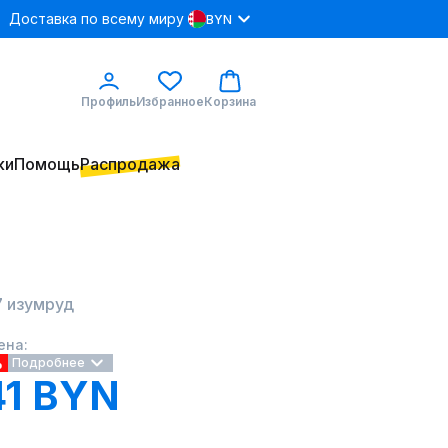
Доставка по всему миру
BYN
Профиль
Избранное
Корзина
ки
Помощь
Распродажа
 изумруд
ена:
%
Подробнее
41 BYN