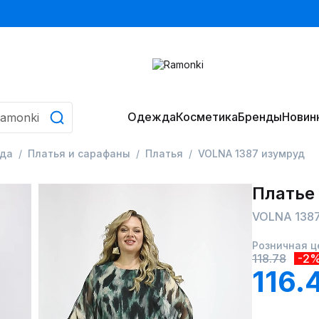
Одежда
Косметика
Бренды
Новин
да
Платья и сарафаны
Платья
VOLNA 1387 изумруд
Платье
VOLNA 1387
Розничная ц
118.78
-2
116.