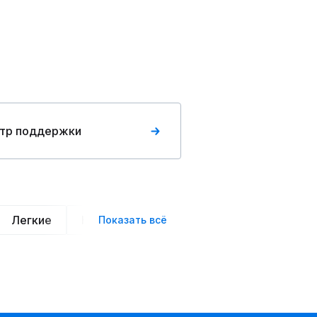
тр поддержки
Легкие
Нарядные
Деловой стиль
Вече
Показать всё