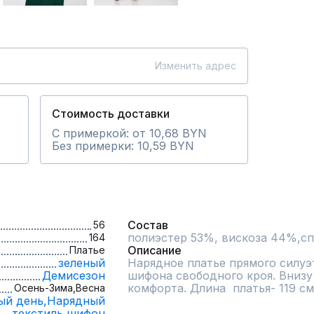
Изменить адрес
Стоимость доставки
С примеркой: от 10,68 BYN
Без примерки: 10,59 BYN
Состав
56
полиэстер 53%, вискоза 44%,с
164
Описание
Платье
зеленый
Нарядное платье прямого силуэ
Демисезон
шифона свободного кроя. Внизу 
комфорта. Длина  платья- 119 с
Осень-Зима,
Весна
ый день,
Нарядный
текстиль,
шифон