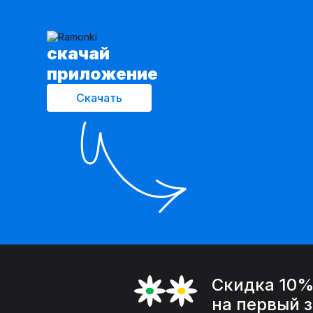
cкачай
приложение
Скачать
Скидка 10
на первый 