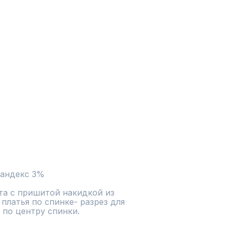
пандекс 3%
та с пришитой накидкой из 
платья по спинке- разрез для 
м по центру спинки.