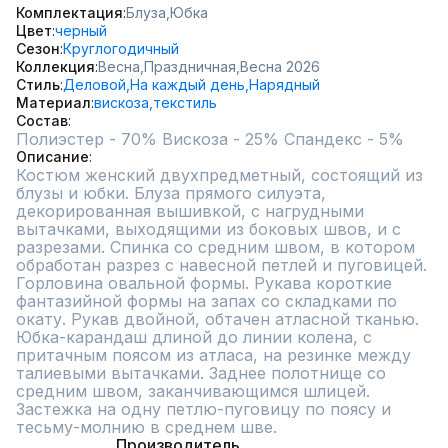
Комплектация
Блуза,
Юбка
Цвет
черный
Сезон
Круглогодичный
Коллекция
Весна,
Праздничная,
Весна 2026
Стиль
Деловой,
На каждый день,
Нарядный
Материал
вискоза,
текстиль
Состав
Описание
Костюм женский двухпредметный, состоящий из 
блузы и юбки. Блуза прямого силуэта, 
декорированная вышивкой, с нагрудными 
вытачками, выходящими из боковых швов, и с 
разрезами. Спинка со средним швом, в котором 
обработан разрез с навесной петлей и пуговицей. 
Горловина овальной формы. Рукава короткие 
фантазийной формы на запах со складками по 
окату. Рукав двойной, обтачен атласной тканью. 
Юбка-карандаш длиной до линии колена, с 
притачным поясом из атласа, на резинке между 
талиевыми вытачками. Заднее полотнище со 
средним швом, заканчивающимся шлицей. 
Застежка на одну петлю-пуговицу по поясу и 
тесьму-молнию в среднем шве.
Производитель