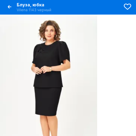
Блуза, юбка
Vilena 1143 черный