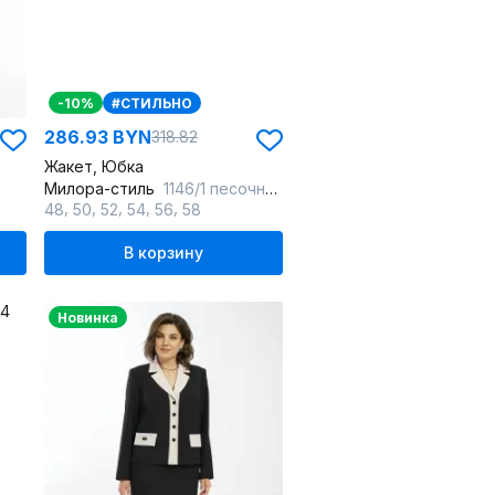
-10%
#СТИЛЬНО
286.93 BYN
318.82
Жакет, Юбка
Милора-стиль
1146/1 песочная_елочка
,
,
,
,
,
48
50
52
54
56
58
В корзину
Новинка