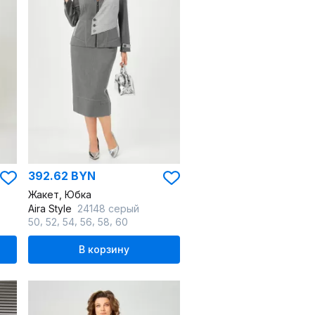
392.62 BYN
Жакет, Юбка
Aira Style
24148 серый
,
,
,
,
,
50
52
54
56
58
60
В корзину