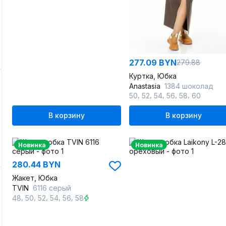
277.09 BYN
279.88
Куртка, Юбка
Anastasia
1384 шоколад
,
,
,
,
,
50
52
54
56
58
60
В корзину
В корзину
Новинка
Новинка
280.44 BYN
Жакет, Юбка
TVIN
6116 серый
,
,
,
,
,
48
50
52
54
56
58