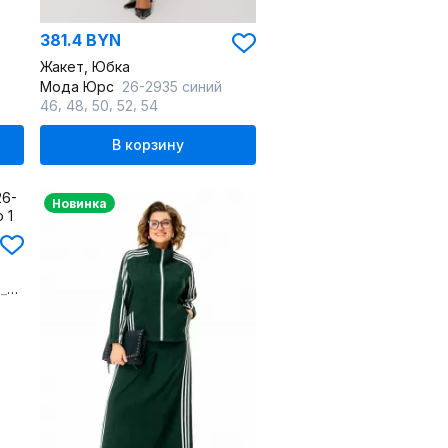
381.4 BYN
Жакет, Юбка
Мода Юрс
26-2935 синий
,
,
,
,
46
48
50
52
54
В корзину
Новинка
за