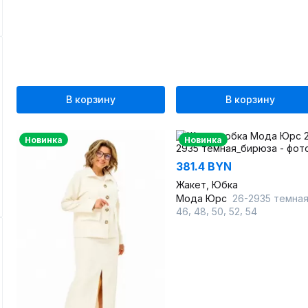
В корзину
В корзину
Новинка
Новинка
381.4 BYN
Жакет, Юбка
Мода Юрс
26-2935 темная_бирю
,
,
,
,
46
48
50
52
54