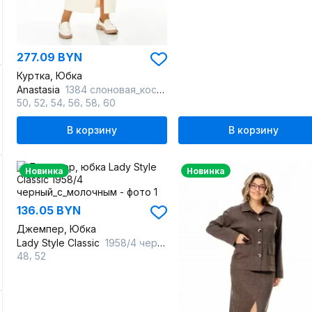
277.09 BYN
Куртка, Юбка
Anastasia
1384 слоновая_кость
,
,
,
,
,
50
52
54
56
58
60
В корзину
В корзину
Новинка
Новинка
136.05 BYN
Джемпер, Юбка
Lady Style Classic
1958/4 черный_с_молочным
,
48
52