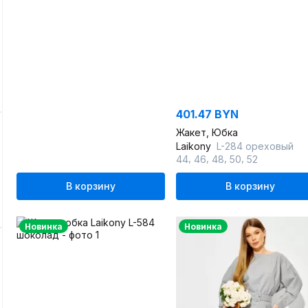
401.47 BYN
Жакет, Юбка
Laikony
L-284 ореховый
,
,
,
,
44
46
48
50
52
В корзину
В корзину
Новинка
Новинка