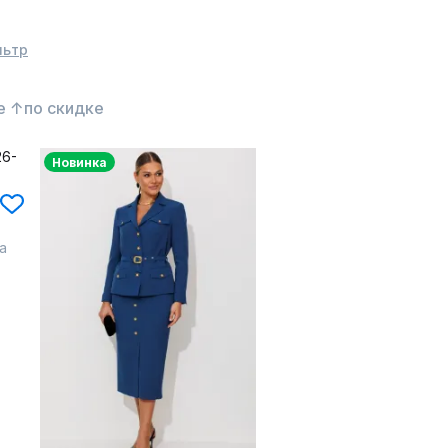
льтр
е ↑
по скидке
Новинка
а