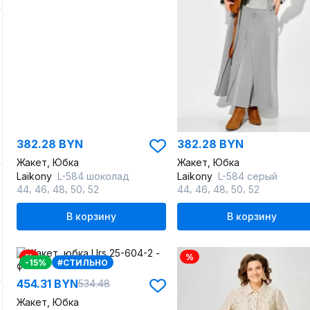
382.28 BYN
382.28 BYN
Жакет, Юбка
Жакет, Юбка
Laikony
L-584 шоколад
Laikony
L-584 серый
,
,
,
,
,
,
,
,
44
46
48
50
52
44
46
48
50
52
В корзину
В корзину
%
%
-15%
#СТИЛЬНО
454.31 BYN
534.48
Жакет, Юбка