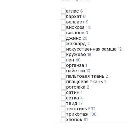
атлас
6
бархат
6
вельвет
9
вискоза
141
вязаное
3
джинс
20
жаккард
2
искусственная замша
12
кружево
18
лен
40
органза
1
пайетки
10
пальтовая ткань
2
плащёвая ткань
2
рогожка
2
сатин
1
сетка
4
твид
17
текстиль
592
трикотаж
106
хлопок
91
шерсть
17