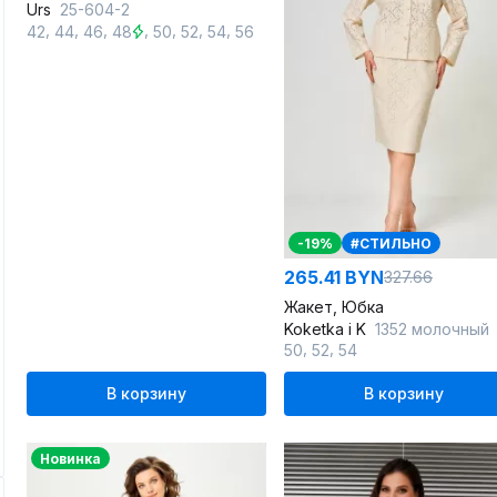
Urs
25-604-2
,
,
,
,
,
,
,
42
44
46
48
50
52
54
56
-19%
#СТИЛЬНО
265.41 BYN
327.66
Жакет, Юбка
Koketka i K
1352 молочный
,
,
50
52
54
В корзину
В корзину
Новинка