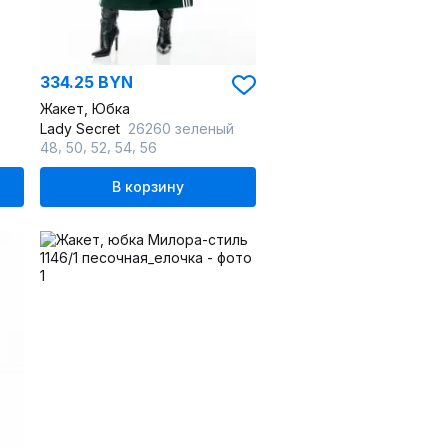
334.25 BYN
Жакет, Юбка
Lady Secret
26260 зеленый
,
,
,
,
48
50
52
54
56
В корзину