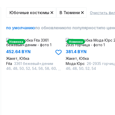
Юбочные костюмы
В Тюмени
Очистить фи
по умолчанию
по обновлению
по популярности
по цен
Новинка
Новинка
452.64 BYN
381.4 BYN
Жакет, Юбка
Жакет, Юбка
Fita
3361 бежевый+деним
Мода Юрс
26-2935 горчиц
,
,
,
,
,
,
,
,
,
,
,
,
46
48
50
52
54
56
58
60
62
46
48
50
52
54