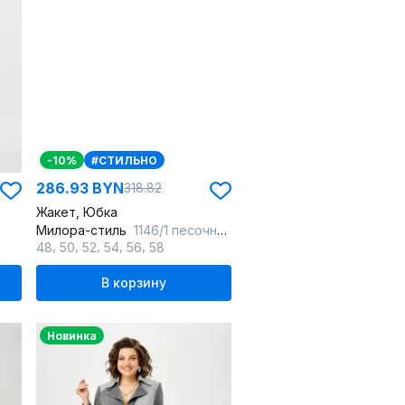
-10%
#СТИЛЬНО
286.93 BYN
318.82
Жакет, Юбка
Милора-стиль
1146/1 песочный
,
,
,
,
,
48
50
52
54
56
58
В корзину
Новинка