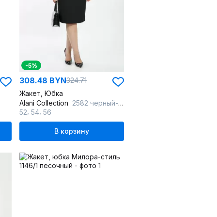
-5%
308.48 BYN
324.71
Жакет, Юбка
Alani Collection
2582 черный-молоко
,
,
52
54
56
В корзину