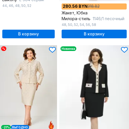
44
,
46
,
48
,
50
,
52
280.56 BYN
318.82
Жакет, Юбка
Милора-стиль
1146/1 песочный
48
,
50
,
52
,
54
,
56
,
58
В корзину
В корзину
%
Новинка
-21%
ВЫГОДНО