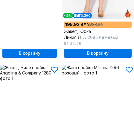
-16%
ВЫГОДНО
195.92 BYN
233.24
Жакет, Юбка
Линия Л
А-2085 бежевый
54
,
56
,
58
В корзину
В корзину