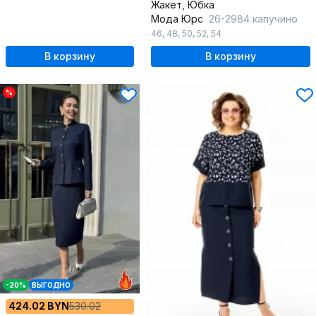
Жакет, Юбка
Мода Юрс
26-2984 капучино
46
,
48
,
50
,
52
,
54
В корзину
В корзину
%
-20%
ВЫГОДНО
424.02 BYN
530.02