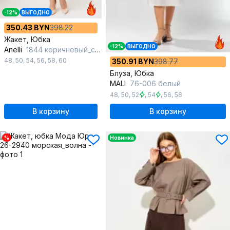
-12%
ВЫГОДНО
350.43 BYN
398.22
Жакет, Юбка
-12%
ВЫГОДНО
Anelli
1844 коричневый_сирин
48
,
50
,
54
,
56
,
58
,
60
350.91 BYN
398.77
Блуза, Юбка
MALI
76-006 белый
48
,
50
,
52
,
54
,
56
,
58
В корзину
В корзину
%
Новинка