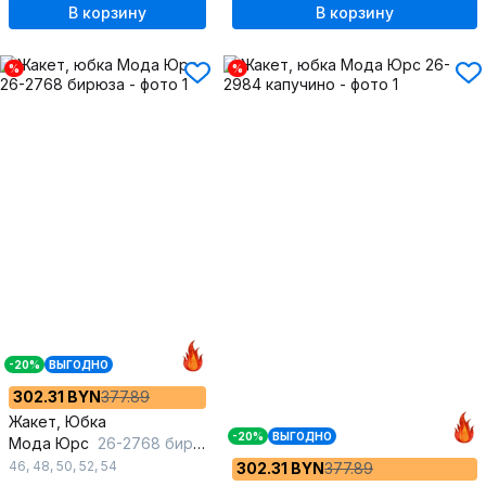
В корзину
В корзину
%
%
-20%
ВЫГОДНО
302.31 BYN
377.89
Жакет, Юбка
-20%
ВЫГОДНО
Мода Юрс
26-2768 бирюза
46
,
48
,
50
,
52
,
54
302.31 BYN
377.89