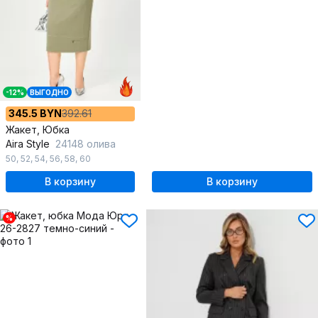
-12%
ВЫГОДНО
345.5 BYN
392.61
Жакет, Юбка
Aira Style
24148 олива
50
,
52
,
54
,
56
,
58
,
60
В корзину
В корзину
%