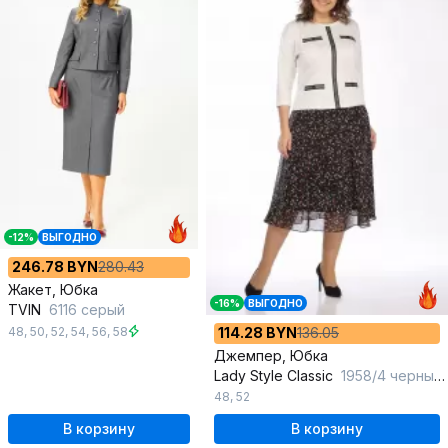
-12%
ВЫГОДНО
246.78 BYN
280.43
Жакет, Юбка
-16%
ВЫГОДНО
TVIN
6116 серый
48
,
50
,
52
,
54
,
56
,
58
114.28 BYN
136.05
Джемпер, Юбка
Lady Style Classic
1958/4 черный_с_молочным
48
,
52
В корзину
В корзину