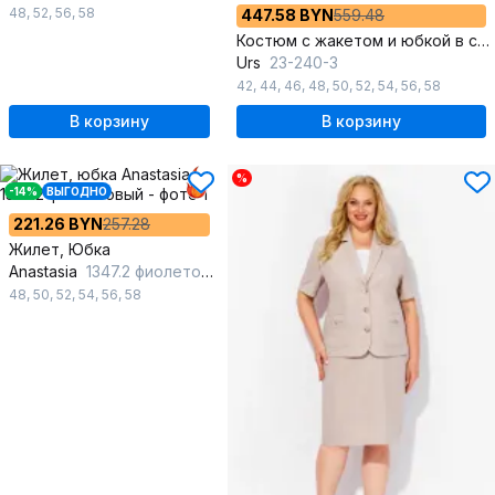
48
,
52
,
56
,
58
447.58 BYN
559.48
Костюм с жакетом и юбкой в стиле Chanel из твида
Urs
23-240-3
42
,
44
,
46
,
48
,
50
,
52
,
54
,
56
,
58
В корзину
В корзину
%
-14%
ВЫГОДНО
221.26 BYN
257.28
Жилет, Юбка
Anastasia
1347.2 фиолетовый
48
,
50
,
52
,
54
,
56
,
58