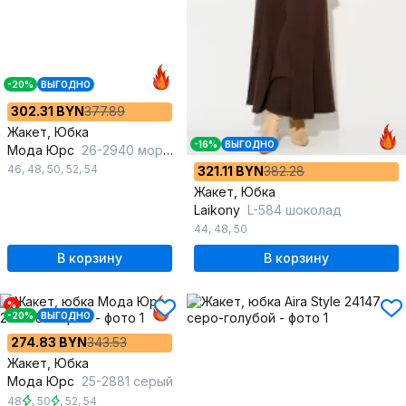
-20%
ВЫГОДНО
302.31 BYN
377.89
Жакет, Юбка
-16%
ВЫГОДНО
Мода Юрс
26-2940 морская_волна
46
,
48
,
50
,
52
,
54
321.11 BYN
382.28
Жакет, Юбка
Laikony
L-584 шоколад
44
,
48
,
50
В корзину
В корзину
%
-20%
ВЫГОДНО
274.83 BYN
343.53
Жакет, Юбка
Мода Юрс
25-2881 серый
48
,
50
,
52
,
54