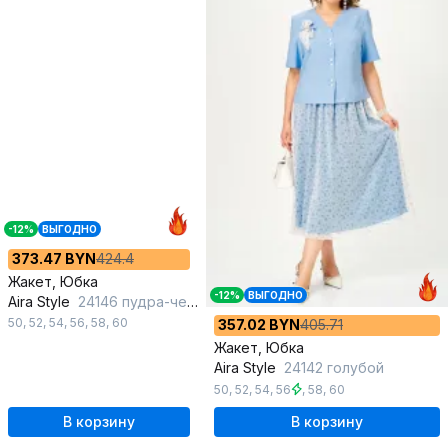
-12%
ВЫГОДНО
373.47 BYN
424.4
Жакет, Юбка
-12%
ВЫГОДНО
Aira Style
24146 пудра-черный
50
,
52
,
54
,
56
,
58
,
60
357.02 BYN
405.71
Жакет, Юбка
Aira Style
24142 голубой
50
,
52
,
54
,
56
,
58
,
60
В корзину
В корзину