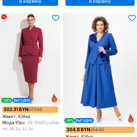
В корзину
В корзину
%
-20%
ВЫГОДНО
302.31 BYN
377.89
Жакет, Юбка
-14%
ВЫГОДНО
Мода Юрс
26-2940 рубин
46
,
48
,
50
,
52
,
54
304.8 BYN
354.42
Жакет, Юбка