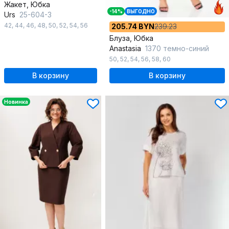
Жакет, Юбка
-14%
ВЫГОДНО
Urs
25-604-3
42
,
44
,
46
,
48
,
50
,
52
,
54
,
56
205.74 BYN
239.23
Блуза, Юбка
Anastasia
1370 темно-синий
50
,
52
,
54
,
56
,
58
,
60
В корзину
В корзину
Новинка