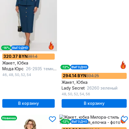
-16%
ВЫГОДНО
320.37 BYN
381.4
Жакет, Юбка
-12%
ВЫГОДНО
Мода Юрс
26-2935 темная_бирюза
46
,
48
,
50
,
52
,
54
294.14 BYN
334.25
Жакет, Юбка
Lady Secret
26260 зеленый
48
,
50
,
52
,
54
,
56
В корзину
В корзину
Новинка
-12%
ВЫГОДНО