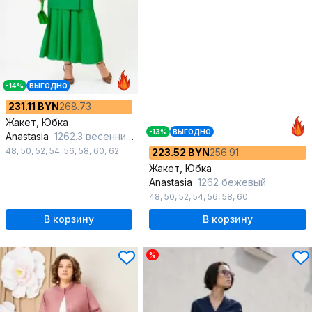
-14%
ВЫГОДНО
231.11 BYN
268.73
Жакет, Юбка
-13%
ВЫГОДНО
Anastasia
1262.3 весенний зеленый
48
,
50
,
52
,
54
,
56
,
58
,
60
,
62
223.52 BYN
256.91
Жакет, Юбка
Anastasia
1262 бежевый
48
,
50
,
52
,
54
,
56
,
58
,
60
В корзину
В корзину
%