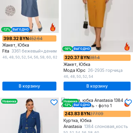
-12%
ВЫГОДНО
398.32 BYN
452.64
Жакет, Юбка
-16%
ВЫГОДНО
Fita
3361 бежевый+деним
46
,
48
,
50
,
52
,
54
,
56
,
58
,
60
,
62
320.37 BYN
381.4
Жакет, Юбка
Мода Юрс
26-2935 горчица
46
,
48
,
50
,
52
,
54
В корзину
В корзину
Новинка
Новинка
-12%
ВЫГОДНО
243.83 BYN
277.09
Куртка, Юбка
Anastasia
1384 слоновая_кость
50
,
52
,
54
,
56
,
58
,
60