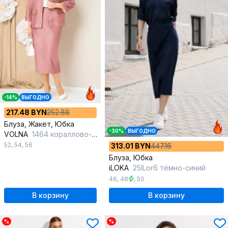
-14%
ВЫГОДНО
217.48 BYN
252.88
Блуза, Жакет, Юбка
-30%
ВЫГОДНО
VOLNA
1464 кораллово-розовый
52
,
54
,
56
313.01 BYN
447.16
Блуза, Юбка
iLOKA
25ILor6 тёмно-синий
46
,
48
,
50
В корзину
В корзину
%
%