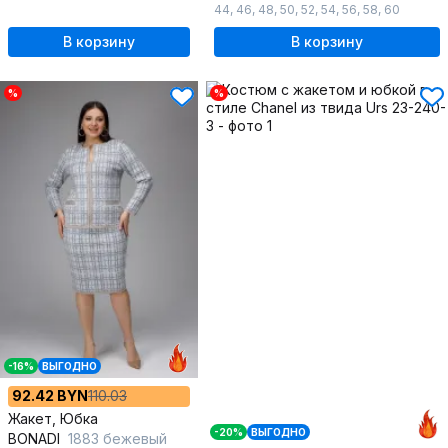
44
,
46
,
48
,
50
,
52
,
54
,
56
,
58
,
60
В корзину
В корзину
%
%
-16%
ВЫГОДНО
92.42 BYN
110.03
Жакет, Юбка
-20%
ВЫГОДНО
BONADI
1883 бежевый