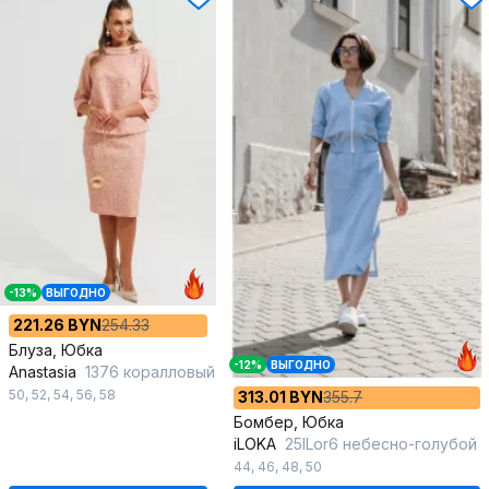
-13%
ВЫГОДНО
221.26 BYN
254.33
Блуза, Юбка
-12%
ВЫГОДНО
Anastasia
1376 коралловый
50
,
52
,
54
,
56
,
58
313.01 BYN
355.7
Бомбер, Юбка
iLOKA
25ILor6 небесно-голубой
44
,
46
,
48
,
50