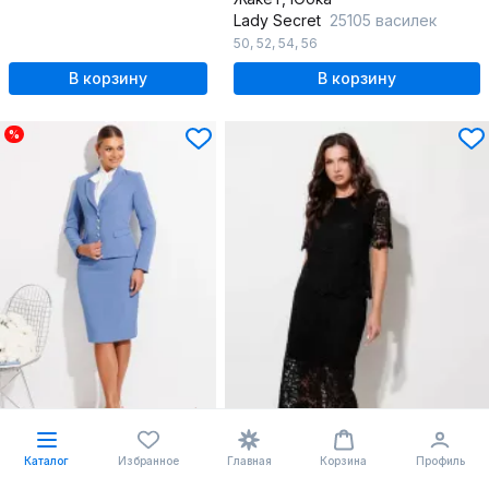
Lady Secret
25105 василек
50
,
52
,
54
,
56
В корзину
В корзину
%
-20%
ВЫГОДНО
Каталог
Избранное
Главная
Корзина
Профиль
302.31 BYN
377.89