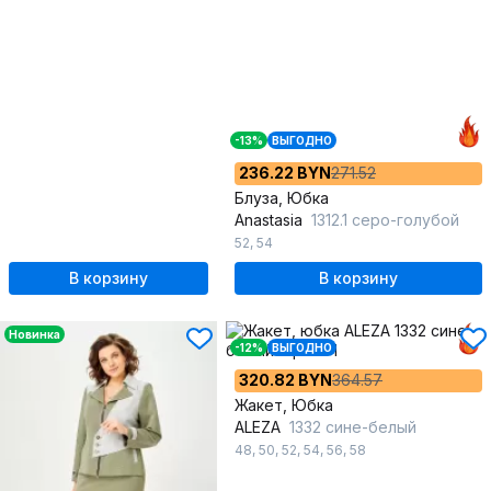
-13%
ВЫГОДНО
236.22 BYN
271.52
Блуза, Юбка
Anastasia
1312.1 серо-голубой
52
,
54
В корзину
В корзину
Новинка
-12%
ВЫГОДНО
320.82 BYN
364.57
Жакет, Юбка
ALEZA
1332 сине-белый
48
,
50
,
52
,
54
,
56
,
58