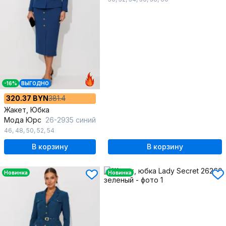
-16%
ВЫГОДНО
320.37 BYN
381.4
Жакет, Юбка
Мода Юрс
26-2935 синий
46
,
48
,
50
,
52
,
54
В корзину
В корзину
Новинка
Новинка