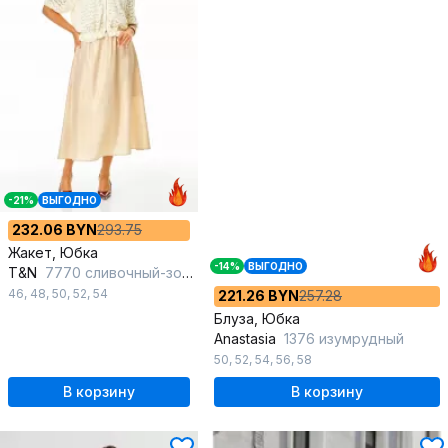
-21%
ВЫГОДНО
232.06 BYN
293.75
Жакет, Юбка
-14%
ВЫГОДНО
T&N
7770 сливочный-золото
46
,
48
,
50
,
52
,
54
221.26 BYN
257.28
Блуза, Юбка
Anastasia
1376 изумрудный
50
,
52
,
54
,
56
,
58
В корзину
В корзину