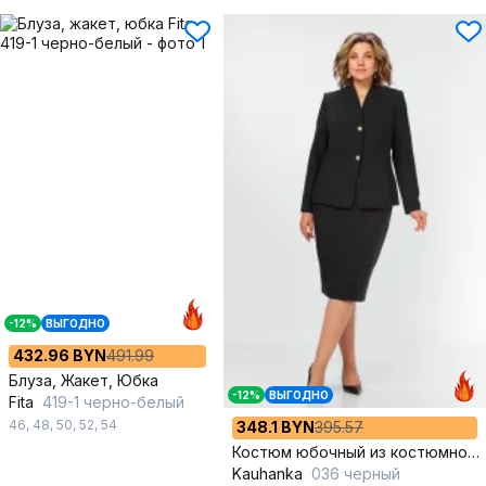
-12%
ВЫГОДНО
432.96 BYN
491.99
Блуза, Жакет, Юбка
-12%
ВЫГОДНО
Fita
419-1 черно-белый
46
,
48
,
50
,
52
,
54
348.1 BYN
395.57
Костюм юбочный из костюмной ткани полуприлегающий
Kauhanka
036 черный