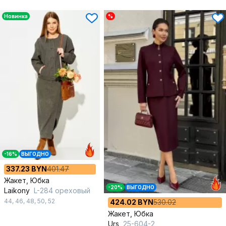
Новинка
%
-16%
ВЫГОДНО
337.23 BYN
401.47
Жакет, Юбка
-20%
ВЫГОДНО
Laikony
L-284 ореховый
44
,
46
,
48
,
50
,
52
424.02 BYN
530.02
Жакет, Юбка
Urs
25-604-2