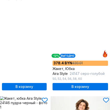
-12%
ВЫГОДНО
378.4 BYN
430.01
Жакет, Юбка
Aira Style
24147 серо-голубой
50
,
52
,
54
,
56
,
58
,
60
В корзину
В корзину