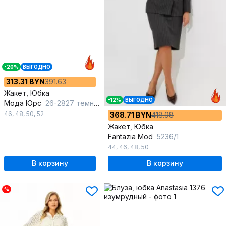
-20%
ВЫГОДНО
313.31 BYN
391.63
Жакет, Юбка
-12%
ВЫГОДНО
Мода Юрс
26-2827 темно-синий
46
,
48
,
50
,
52
368.71 BYN
418.98
Жакет, Юбка
Fantazia Mod
5236/1
44
,
46
,
48
,
50
В корзину
В корзину
%