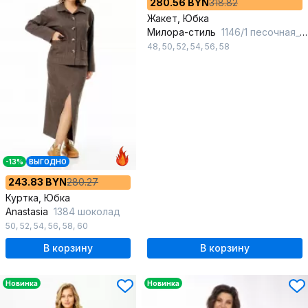
280.56 BYN
318.82
Жакет, Юбка
Милора-стиль
1146/1 песочная_елочка
48
,
50
,
52
,
54
,
56
,
58
-13%
ВЫГОДНО
243.83 BYN
280.27
Куртка, Юбка
Anastasia
1384 шоколад
50
,
52
,
54
,
56
,
58
,
60
В корзину
В корзину
Новинка
Новинка