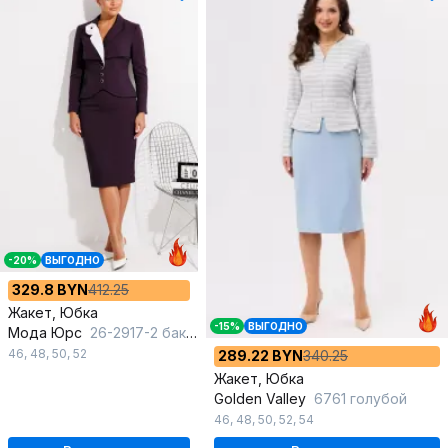
-20%
ВЫГОДНО
329.8 BYN
412.25
Жакет, Юбка
-15%
ВЫГОДНО
Мода Юрс
26-2917-2 баклажан
46
,
48
,
50
,
52
289.22 BYN
340.25
Жакет, Юбка
Golden Valley
6761 голубой
46
,
48
,
50
,
52
,
54