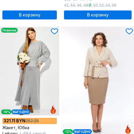
42
,
44
,
46
,
48
,
50
,
52
,
54
,
56
В корзину
В корзину
Новинка
-16%
ВЫГОДНО
321.11 BYN
382.28
Жакет, Юбка
-12%
ВЫГОДНО
Laikony
L-584 серый