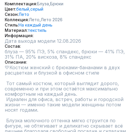
Комплектация
Блуза,
Брюки
Цвет
белый,
серый
Сезон
Лето
Коллекция
Лето,
Лето 2026
Стиль
На каждый день
Материал
текстиль
Информация
Дата выхода модели 12.08.2026
Состав
блуза — 95% ПЭ, 5% спандекс, брюки — 41% ПЭ, 
31% ПА, 20% вискоза, 8% спандекс
Описание
💛Костюм женский с брюками-бананами в двух 
расцветках и блузкой в офисном стиле

 Тот самый костюм, который выглядит дорого, 
современно и при этом остаётся максимально 
комфортным на каждый день.

 Идеален для офиса, встреч, работы и городской 
жизни — именно такие модели женщины потом 
носят годами.

 Блузка молочного оттенка мягко струится по 
фигуре, не обтягивает и деликатно скрывает всё 
лишнее благодаря свободной посадке и складкам 