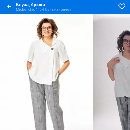
Блуза, брюки
Michel chic 1454 белый,гленчек