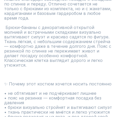
по спинке и переду. Отлично сочетается не 
только с брюками из комплекта, но и с жакетами, 
кардиганами и базовым гардеробом в любое 
время года.

 Брюки-бананы с декоративной открытой 
молнией и встречными складками визуально 
вытягивают силуэт и красиво садятся по фигуре. 
Ткань лёгкая, с небольшим содержанием стрейча 
— комфортно даже в течение долгого дня. Пояс с 
резинкой по спинке не пережимает живот и 
делает посадку особенно комфортной. 
Классическая клетка выглядит дорого и легко 
утюжится.

✨ Почему этот костюм хочется носить постоянно

• не обтягивает и не подчёркивает лишнее

• пояс на резинке — комфортная посадка без 
давления

• брюки визуально стройнят и вытягивают силуэт

• ткань практически не мнётся и легко утюжится

• блузка подходит и на лето, и под второй слой
