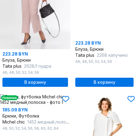
223.28 BYN
Блуза, Брюки
223.28 BYN
Taita plus
2268 капучино
Блуза, Брюки
46
,
48
,
50
,
52
,
54
,
56
Taita plus
2628/1 пудра
46
,
48
,
50
,
52
,
54
,
56
В корзину
В корзину
Новинка
185.09 BYN
Брюки, Футболка
Michel chic
1452 медный,полоска
48
,
50
,
52
,
54
,
56
,
58
,
60
,
62
,
64