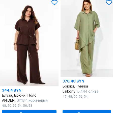
370.48 BYN
Брюки, Туника
344.4 BYN
Laikony
L-444 олива
Блуза, Брюки, Пояс
46
,
48
,
50
,
52
,
54
ANIDEN
61113-1 коричевый
48
,
50
,
52
,
54
,
56
,
58