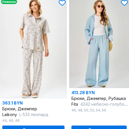
Новинка
413.28 BYN
Брюки, Джемпер, Рубашка
363.1 BYN
Fita
4242 небесно-голубой+молочный
Брюки, Джемпер
46
,
48
,
50
,
52
,
54
,
56
Laikony
L-533 леопард
44
,
46
,
48