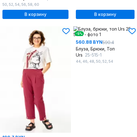
50
,
52
,
54
,
56
,
58
,
60
В корзину
В корзину
-5%
560.88 BYN
590.4
Блуза, Брюки, Топ
Urs
25-515-1
44
,
46
,
48
,
50
,
52
,
54