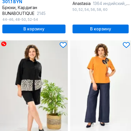
301.1 BYN
Anastasia
1364 индийский_красный
Брюки, Кардиган
50
,
52
,
54
,
56
,
58
,
60
BUNABOUTIQUE
2145
44-46
,
48-50
,
52-54
В корзину
В корзину
%