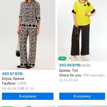
-10%
203.69 BYN
226.32
Брюки, Топ
493.07 BYN
Grace for you
290 желтый-черный
Блуза, Брюки
52
,
54
,
56
,
58
Faufilure
C1918
44
,
46
,
48
,
50
,
52
,
54
В корзину
В корзину