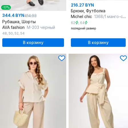
216.27 BYN
-17%
Брюки, Футболка
344.4 BYN
414.93
Michel chic
1368/1 манго-синий
Рубашка, Шорты
62
,
64
AVA fashion
М-203 черный
последний размер
48
,
50
,
52
,
54
В корзину
В корзину