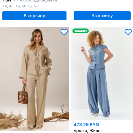
44
,
46
,
48
,
50
,
52
,
54
В корзину
В корзину
Новинка
473.29 BYN
Брюки, Жилет