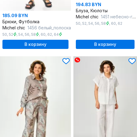
194.83 BYN
Блуза, Кюлоты
185.09 BYN
Michel chic
1451 небесно-голубой
Брюки, Футболка
50
,
52
,
54
,
56
,
58
,
60
,
62
Michel chic
1456 белый_полоска
50
,
52
,
54
,
56
,
58
,
60
,
62
,
64
В корзину
В корзину
%