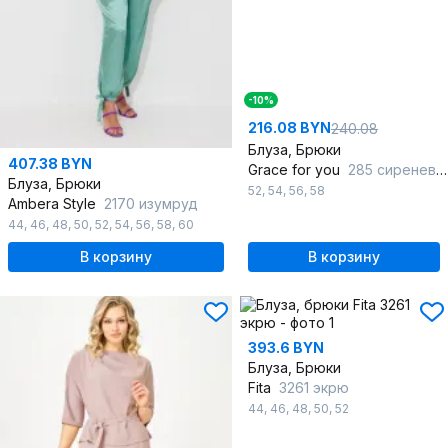
-10%
216.08 BYN
240.08
Блуза, Брюки
407.38 BYN
Grace for you
285 сиреневый
Блуза, Брюки
52
,
54
,
56
,
58
Ambera Style
2170 изумруд
44
,
46
,
48
,
50
,
52
,
54
,
56
,
58
,
60
В корзину
В корзину
393.6 BYN
Блуза, Брюки
Fita
3261 экрю
44
,
46
,
48
,
50
,
52