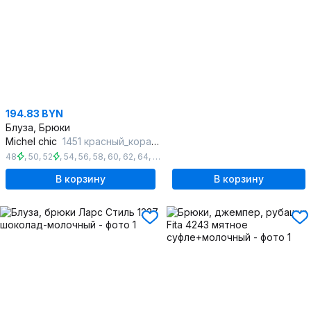
194.83 BYN
Блуза, Брюки
Michel chic
1451 красный_коралл
48
,
50
,
52
,
54
,
56
,
58
,
60
,
62
,
64
,
66
,
68
В корзину
В корзину