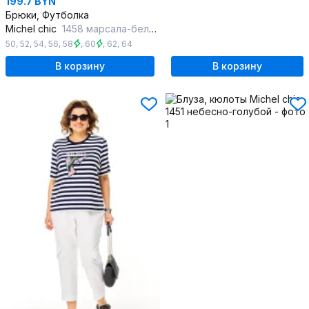
199.7 BYN
Брюки, Футболка
Michel chic
1458 марсала-белый
50
,
52
,
54
,
56
,
58
,
60
,
62
,
64
В корзину
В корзину