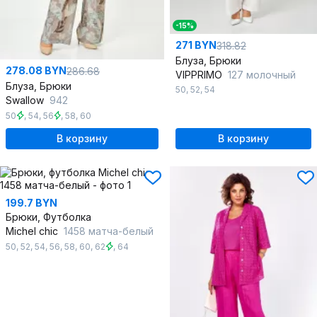
-15%
271 BYN
318.82
Блуза, Брюки
278.08 BYN
286.68
VIPPRIMO
127 молочный
Блуза, Брюки
50
,
52
,
54
Swallow
942
50
,
54
,
56
,
58
,
60
В корзину
В корзину
199.7 BYN
Брюки, Футболка
Michel chic
1458 матча-белый
50
,
52
,
54
,
56
,
58
,
60
,
62
,
64