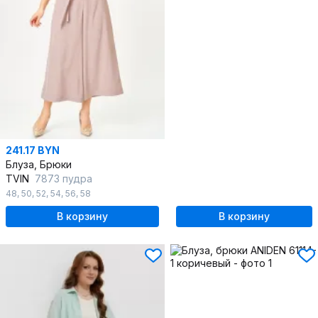
241.17 BYN
Блуза, Брюки
TVIN
7873 пудра
48
,
50
,
52
,
54
,
56
,
58
В корзину
В корзину