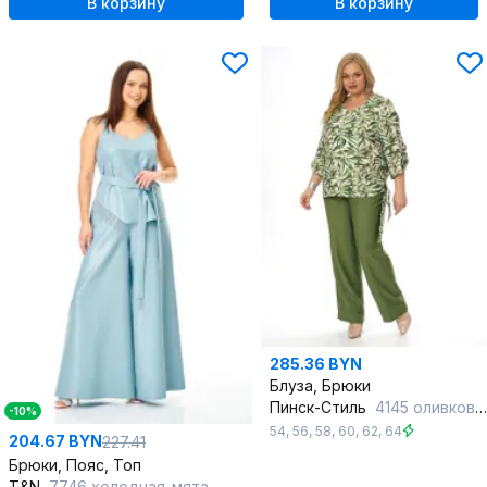
В корзину
В корзину
285.36 BYN
Блуза, Брюки
Пинск-Стиль
4145 оливковый
-10%
54
,
56
,
58
,
60
,
62
,
64
204.67 BYN
227.41
Брюки, Пояс, Топ
T&N
7746 холодная_мята