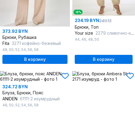
-6%
234.19 BYN
249.13
Брюки, Топ
373.92 BYN
Your size
2279 сливочно-кремовый
Брюки, Рубашка
44
,
46
,
48
,
50
Fita
3271 кофейно-бежевый
48
,
50
,
52
,
54
,
56
,
58
В корзину
В корзину
324.72 BYN
Блуза, Брюки, Пояс
ANIDEN
61111-2 изумрудный
48
,
50
,
52
,
54
,
56
,
58