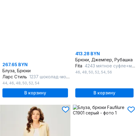
413.28 BYN
Брюки, Джемпер, Рубашка
267.65 BYN
Fita
4243 мятное суфле+молочный
Блуза, Брюки
46
,
48
,
50
,
52
,
54
,
56
Ларс Стиль
1237 шоколад-молочный
44
,
46
,
48
,
50
,
52
,
54
В корзину
В корзину