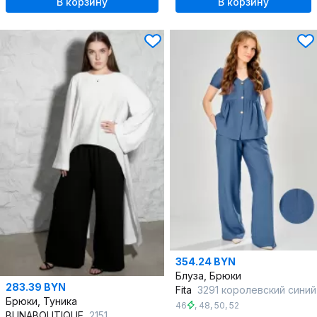
В корзину
В корзину
354.24 BYN
Блуза, Брюки
283.39 BYN
Fita
3291 королевский синий
Брюки, Туника
46
,
48
,
50
,
52
BUNABOUTIQUE
2151