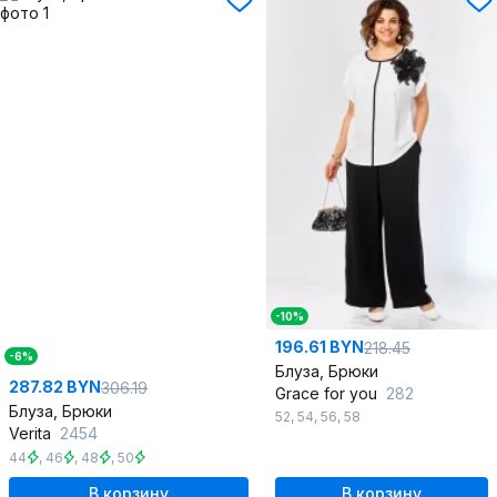
-10%
196.61 BYN
218.45
-6%
Блуза, Брюки
287.82 BYN
306.19
Grace for you
282
Блуза, Брюки
52
,
54
,
56
,
58
Verita
2454
44
,
46
,
48
,
50
В корзину
В корзину