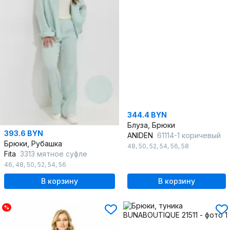
344.4 BYN
Блуза, Брюки
393.6 BYN
ANIDEN
61114-1 коричевый
Брюки, Рубашка
48
,
50
,
52
,
54
,
56
,
58
Fita
3313 мятное суфле
46
,
48
,
50
,
52
,
54
,
56
В корзину
В корзину
%