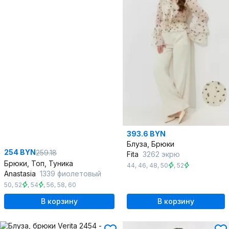
393.6 BYN
Блуза, Брюки
254 BYN
259.18
Fita
3262 экрю
Брюки, Топ, Туника
44
,
46
,
48
,
50
,
52
Anastasia
1339 фиолетовый
50
,
52
,
54
,
56
,
58
,
60
В корзину
В корзину