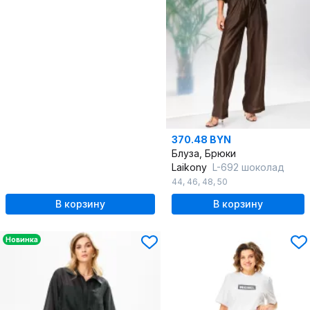
370.48 BYN
Блуза, Брюки
Laikony
L-692 шоколад
44
,
46
,
48
,
50
В корзину
В корзину
Новинка