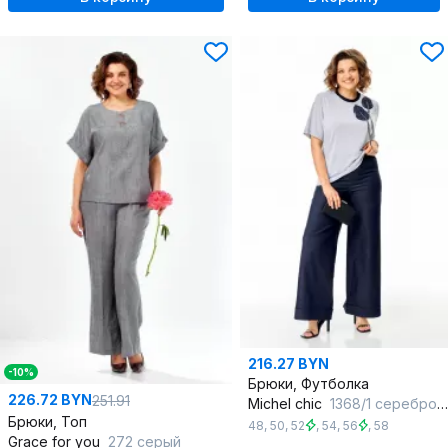
216.27 BYN
-10%
Брюки, Футболка
226.72 BYN
251.91
Michel chic
1368/1 серебро-синий
Брюки, Топ
48
,
50
,
52
,
54
,
56
,
58
Grace for you
272 серый