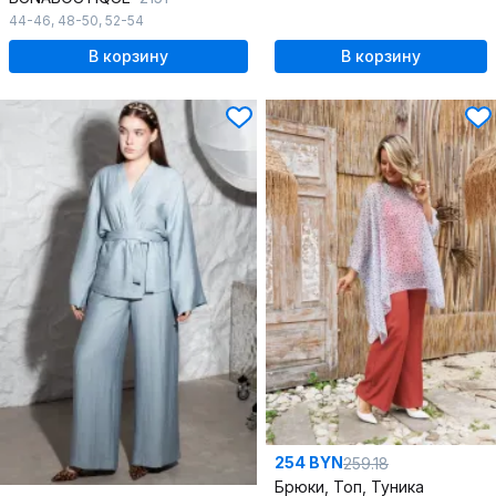
44-46
,
48-50
,
52-54
В корзину
В корзину
254 BYN
259.18
Брюки, Топ, Туника