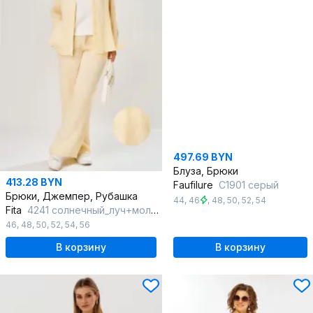
497.69 BYN
Блуза, Брюки
413.28 BYN
Faufilure
C1901 серый
Брюки, Джемпер, Рубашка
44
,
46
,
48
,
50
,
52
,
54
Fita
4241 солнечный_луч+молочный
46
,
48
,
50
,
52
,
54
,
56
В корзину
В корзину