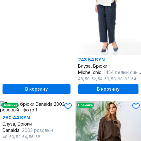
243.54 BYN
Блуза, Брюки
Michel chic
1454 белый,синий_гленчек
48
,
50
,
52
,
54
,
56
,
58
,
60
,
62
,
64
В корзину
В корзину
Новинка
Новинка
280.44 BYN
Блуза, Брюки
Danaida
2003 розовый
48
,
50
,
52
,
54
,
56
,
58