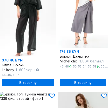
175.35 BYN
Брюки, Джемпер
370.48 BYN
Michel chic
1336/1 белый,пепел
Блуза, Брюки
46
,
48
,
50
,
52
,
54
,
56
,
58
,
60
,
6
Laikony
L-692 черный
44
,
46
,
48
,
50
В корзину
В корзину