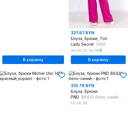
327.67 BYN
Блуза, Брюки, Топ
Lady Secret
2956
48
,
50
,
52
,
54
,
56
В корзину
В корзину
310.78 BYN
Блуза, Брюки
PND
86420 бело-синий
50
,
56
,
58