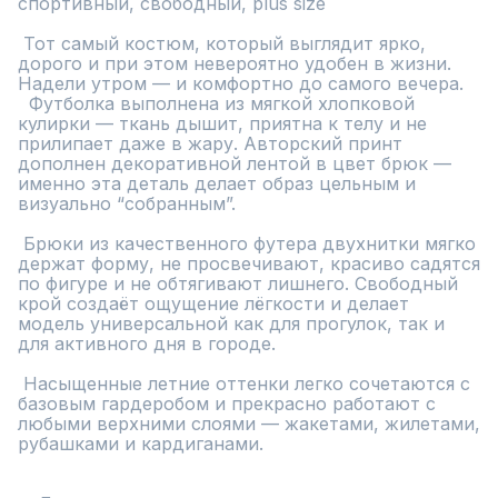
спортивный, свободный, plus size

 Тот самый костюм, который выглядит ярко, 
дорого и при этом невероятно удобен в жизни.

Надели утром — и комфортно до самого вечера.

  Футболка выполнена из мягкой хлопковой 
кулирки — ткань дышит, приятна к телу и не 
прилипает даже в жару. Авторский принт 
дополнен декоративной лентой в цвет брюк — 
именно эта деталь делает образ цельным и 
визуально “собранным”.

 Брюки из качественного футера двухнитки мягко 
держат форму, не просвечивают, красиво садятся 
по фигуре и не обтягивают лишнего. Свободный 
крой создаёт ощущение лёгкости и делает 
модель универсальной как для прогулок, так и 
для активного дня в городе.

 Насыщенные летние оттенки легко сочетаются с 
базовым гардеробом и прекрасно работают с 
любыми верхними слоями — жакетами, жилетами, 
рубашками и кардиганами.
