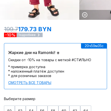
199.7
179.73 BYN
-10%
Подробнее
20ч
59м
35c
Жаркие дни на Ramonki! ☀️
Скидки от -10% на товары с меткой #СТИЛЬНО
* примерка доступна
* наложенный платёж доступен
* для розничных заказов
СМОТРЕТЬ ВСЕ ТОВАРЫ
Выберите размер
50
52
54
56
58
60
62
64