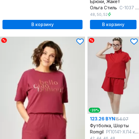
Брюки, Жакет
Ольга Стиль
С-1037 бордовый
48
,
50
,
52
В корзину
В корзину
%
%
-20%
123.26 BYN
154.07
Футболка, Шорты
Romgil
РП0141-ХЛ4 красный
42
,
44
,
46
,
48