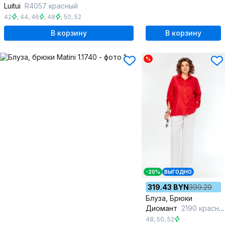
Luitui
R4057 красный
42
,
44
,
46
,
48
,
50
,
52
В корзину
В корзину
%
-20%
ВЫГОДНО
319.43 BYN
399.29
Блуза, Брюки
Диомант
2190 красный
48
,
50
,
52