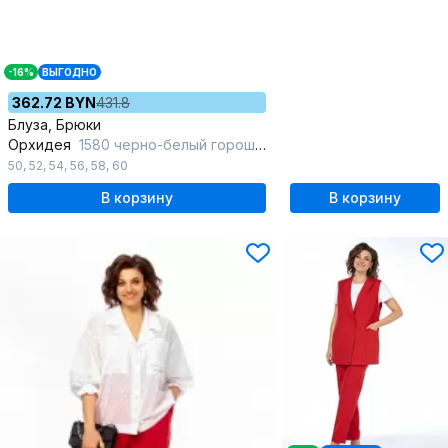
-16%
ВЫГОДНО
362.72 BYN
431.8
Блуза, Брюки
Орхидея
1580 черно-белый горошек-красный
50
,
52
,
54
,
56
,
58
,
60
В корзину
В корзину