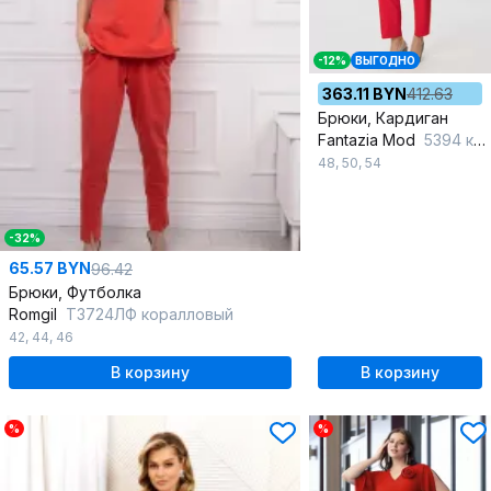
-12%
ВЫГОДНО
363.11 BYN
412.63
Брюки, Кардиган
Fantazia Mod
5394 красный
48
,
50
,
54
-32%
65.57 BYN
96.42
Брюки, Футболка
Romgil
ТЗ724ЛФ коралловый
42
,
44
,
46
В корзину
В корзину
%
%