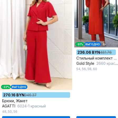
-51%
ВЫГОДНО
236.06 BYN
481.76
Стильный комплект из туники и брюк из струящейся ткани
Gold Style
2660 красный
54
,
56
,
58
,
60
-22%
ВЫГОДНО
270.16 BYN
346.37
Брюки, Жакет
AGATTI
6024-1 красный
48
,
50
,
56