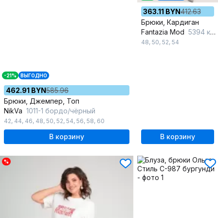
363.11 BYN
412.63
Брюки, Кардиган
Fantazia Mod
5394 красный_штрипки
48
,
50
,
52
,
54
-21%
ВЫГОДНО
462.91 BYN
585.96
Брюки, Джемпер, Топ
NikVa
1011-1 бордо/чёрный
42
,
44
,
46
,
48
,
50
,
52
,
54
,
56
,
58
,
60
В корзину
В корзину
%