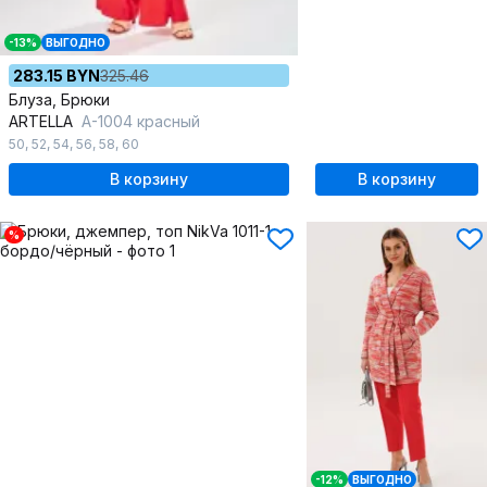
-13%
ВЫГОДНО
283.15 BYN
325.46
Блуза, Брюки
ARTELLA
А-1004 красный
50
,
52
,
54
,
56
,
58
,
60
В корзину
В корзину
%
-12%
ВЫГОДНО