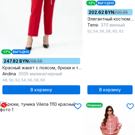
-12%
ВЫГОДНО
202.62 BYN
230.26
Элегантный костюм: рубашка и брюки из яркой ткани «барби»
Tensi
370 винный
52
,
54
,
56
,
58
,
60
,
62
-17%
ВЫГОДНО
247.82 BYN
298.58
Красный жакет с поясом, брюки и топ для любого мероприятия
Andina
3005 малина/черный
48
,
50
,
52
,
54
,
56
,
58
,
60
В корзину
В корзину
%
Новинка