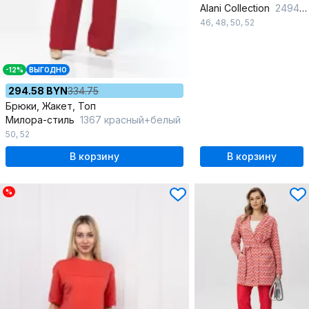
Alani Collection
2494 красный
46
,
48
,
50
,
52
-12%
ВЫГОДНО
294.58 BYN
334.75
Брюки, Жакет, Топ
Милора-стиль
1367 красный+белый
50
,
52
В корзину
В корзину
%