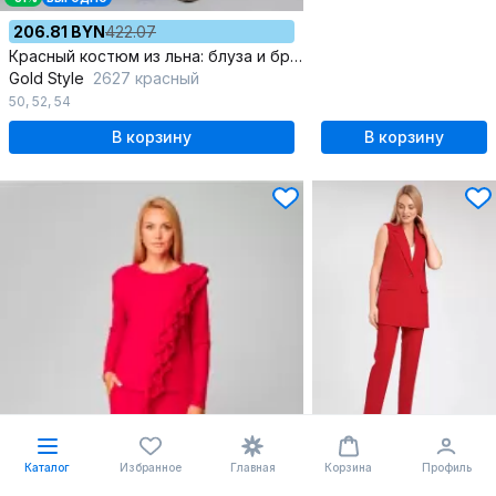
206.81 BYN
422.07
Красный костюм из льна: блуза и брюки для летних дней
Gold Style
2627 красный
50
,
52
,
54
В корзину
В корзину
-12%
ВЫГОДНО
Каталог
Избранное
Главная
Корзина
Профиль
285.75 BYN
324.72