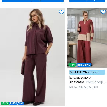
-14%
ВЫГОДНО
231.11 BYN
268.73
Блуза, Брюки
Anastasia
1242.2 бордово-бежевый
50
,
52
,
54
,
56
,
58
,
60
-12%
ВЫГОДНО