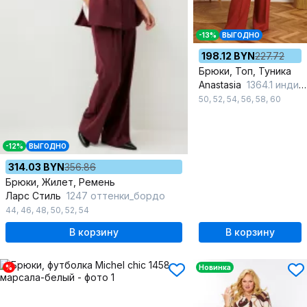
-13%
ВЫГОДНО
198.12 BYN
227.72
Брюки, Топ, Туника
Anastasia
1364.1 индийский_красный
50
,
52
,
54
,
56
,
58
,
60
-12%
ВЫГОДНО
314.03 BYN
356.86
Брюки, Жилет, Ремень
Ларс Стиль
1247 оттенки_бордо
44
,
46
,
48
,
50
,
52
,
54
В корзину
В корзину
%
Новинка