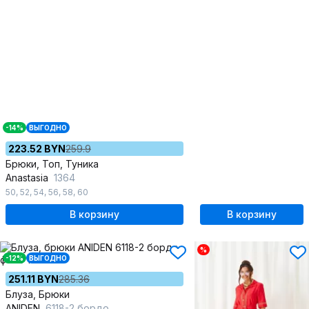
-14%
ВЫГОДНО
223.52 BYN
259.9
Брюки, Топ, Туника
Anastasia
1364
50
,
52
,
54
,
56
,
58
,
60
В корзину
В корзину
%
-12%
ВЫГОДНО
251.11 BYN
285.36
Блуза, Брюки
ANIDEN
6118-2 бордо