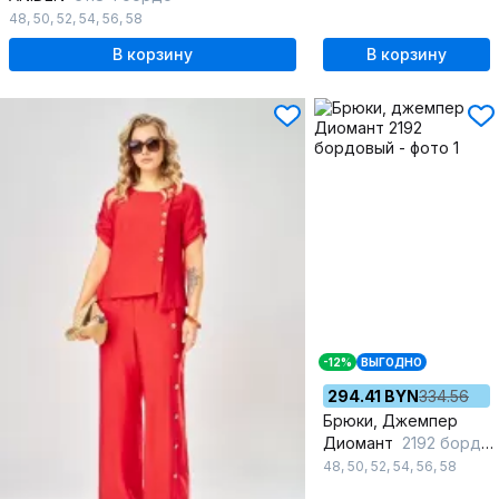
48
,
50
,
52
,
54
,
56
,
58
В корзину
В корзину
-12%
ВЫГОДНО
294.41 BYN
334.56
Брюки, Джемпер
Диомант
2192 бордовый
48
,
50
,
52
,
54
,
56
,
58