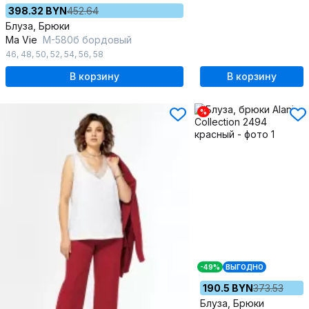
398.32 BYN
452.64
Блуза, Брюки
Ma Vie
М-580б бордовый
46
,
48
,
50
,
52
,
54
,
56
,
58
В корзину
В корзину
%
-49%
ВЫГОДНО
190.5 BYN
373.53
Блуза, Брюки