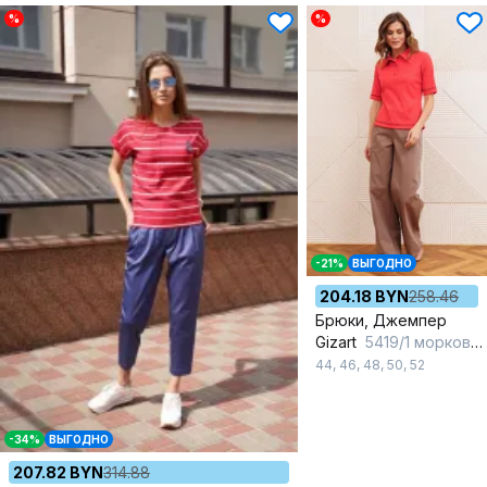
%
%
-21%
ВЫГОДНО
204.18 BYN
258.46
Брюки, Джемпер
Gizart
5419/1 морковный, капучино
44
,
46
,
48
,
50
,
52
-34%
ВЫГОДНО
207.82 BYN
314.88