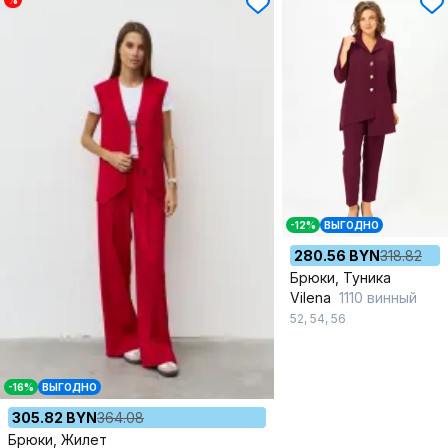
%
-12%
ВЫГОДНО
280.56 BYN
318.82
Брюки, Туника
Vilena
1110 винный
52
,
54
,
56
-16%
ВЫГОДНО
305.82 BYN
364.08
Брюки, Жилет