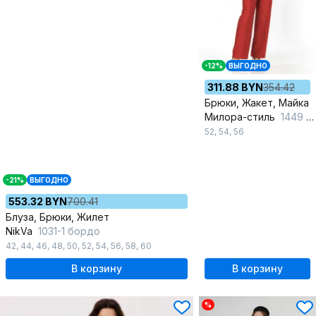
-12%
ВЫГОДНО
311.88 BYN
354.42
Брюки, Жакет, Майка
Милора-стиль
1449 синяя_полоска+красный
52
,
54
,
56
-21%
ВЫГОДНО
553.32 BYN
700.41
Блуза, Брюки, Жилет
NikVa
1031-1 бордо
42
,
44
,
46
,
48
,
50
,
52
,
54
,
56
,
58
,
60
В корзину
В корзину
%