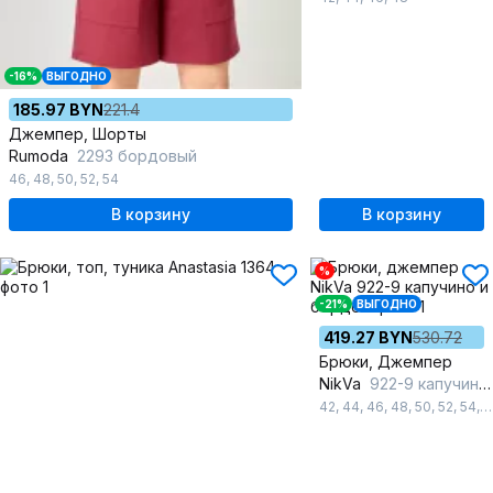
-16%
ВЫГОДНО
185.97 BYN
221.4
Джемпер, Шорты
Rumoda
2293 бордовый
46
,
48
,
50
,
52
,
54
В корзину
В корзину
%
-21%
ВЫГОДНО
419.27 BYN
530.72
Брюки, Джемпер
NikVa
922-9 капучино и бордо
42
,
44
,
46
,
48
,
50
,
52
,
54
,
5