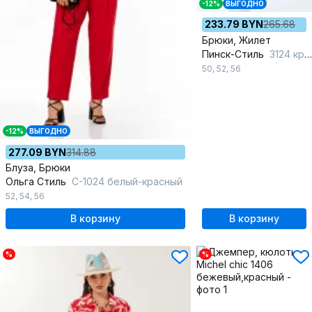
-12%
ВЫГОДНО
233.79 BYN
265.68
Брюки, Жилет
Пинск-Стиль
3124 красный
50
,
52
,
56
-12%
ВЫГОДНО
277.09 BYN
314.88
Блуза, Брюки
Ольга Стиль
С-1024 белый-красный
52
,
54
,
56
В корзину
В корзину
%
%