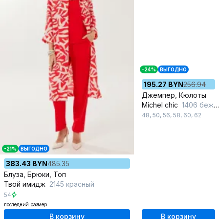
-24%
ВЫГОДНО
195.27 BYN
256.94
Джемпер, Кюлоты
Michel chic
1406 бежевый,красный
48
,
50
,
56
,
58
,
60
,
62
-21%
ВЫГОДНО
383.43 BYN
485.35
Блуза, Брюки, Топ
Твой имидж
2145 красный
54
последний размер
В корзину
В корзину