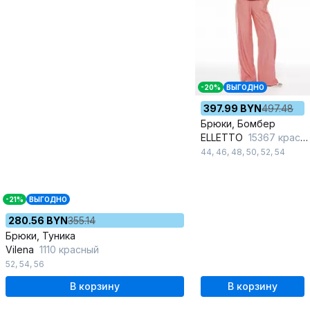
-20%
ВЫГОДНО
397.99 BYN
497.48
Брюки, Бомбер
ELLETTO
15367 красно-молочный
44
,
46
,
48
,
50
,
52
,
54
-21%
ВЫГОДНО
280.56 BYN
355.14
Брюки, Туника
Vilena
1110 красный
52
,
54
,
56
В корзину
В корзину