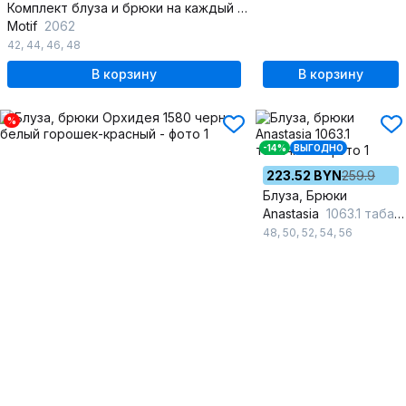
Комплект блуза и брюки на каждый день
Motif
2062
42
,
44
,
46
,
48
В корзину
В корзину
%
-14%
ВЫГОДНО
223.52 BYN
259.9
Блуза, Брюки
Anastasia
1063.1 табачный
48
,
50
,
52
,
54
,
56