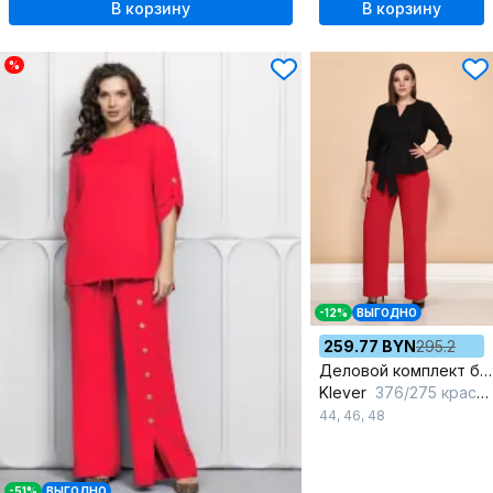
В корзину
В корзину
%
-12%
ВЫГОДНО
259.77 BYN
295.2
Деловой комплект блуза и облегающие брюки из текстиля
Klever
376/275 красный/черный
44
,
46
,
48
-51%
ВЫГОДНО