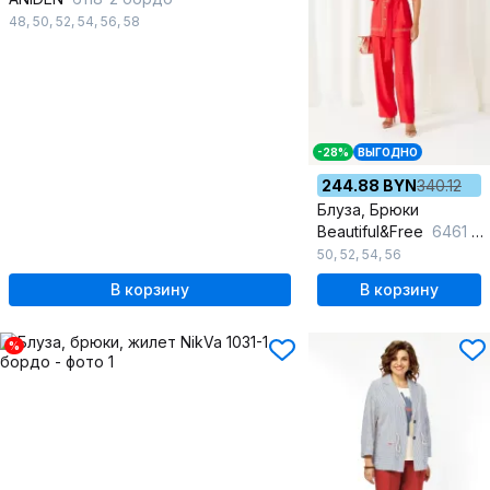
48
,
50
,
52
,
54
,
56
,
58
-28%
ВЫГОДНО
244.88 BYN
340.12
Блуза, Брюки
Beautiful&Free
6461 красный
50
,
52
,
54
,
56
В корзину
В корзину
%