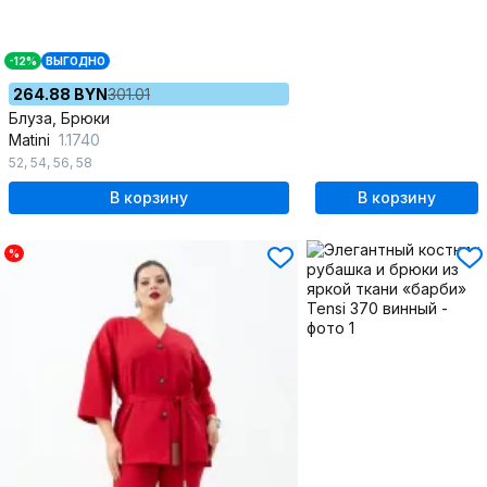
-12%
ВЫГОДНО
264.88 BYN
301.01
Блуза, Брюки
Matini
1.1740
52
,
54
,
56
,
58
В корзину
В корзину
%