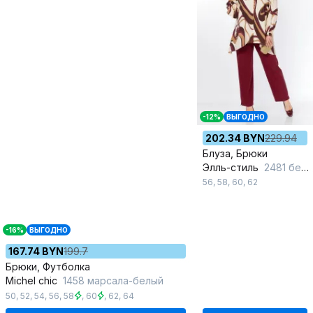
-12%
ВЫГОДНО
202.34 BYN
229.94
Блуза, Брюки
Элль-стиль
2481 беж-бордо
56
,
58
,
60
,
62
-16%
ВЫГОДНО
167.74 BYN
199.7
Брюки, Футболка
Michel chic
1458 марсала-белый
50
,
52
,
54
,
56
,
58
,
60
,
62
,
64