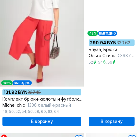
-12%
ВЫГОДНО
290.94 BYN
330.62
Блуза, Брюки
Ольга Стиль
С-987 бургунди
52
,
54
,
56
-42%
ВЫГОДНО
131.92 BYN
227.45
Комплект брюки-кюлоты и футболка с принтом для жарких дней
Michel chic
1336 белый-красный
48
,
50
,
52
,
54
,
56
,
58
,
60
,
62
,
64
В корзину
В корзину