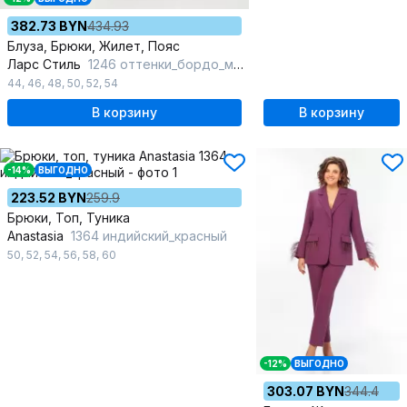
382.73 BYN
434.93
Блуза, Брюки, Жилет, Пояс
Ларс Стиль
1246 оттенки_бордо_молочного
44
,
46
,
48
,
50
,
52
,
54
В корзину
В корзину
-14%
ВЫГОДНО
223.52 BYN
259.9
Брюки, Топ, Туника
Anastasia
1364 индийский_красный
50
,
52
,
54
,
56
,
58
,
60
-12%
ВЫГОДНО
303.07 BYN
344.4