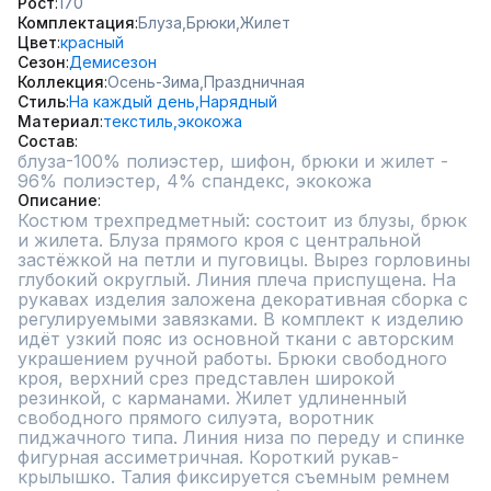
Рост
170
Комплектация
Блуза,
Брюки,
Жилет
Цвет
красный
Сезон
Демисезон
Коллекция
Осень-Зима,
Праздничная
Стиль
На каждый день,
Нарядный
Материал
текстиль,
экокожа
Состав
блуза-100% полиэстер, шифон, брюки и жилет - 
96% полиэстер, 4% спандекс, экокожа
Описание
Костюм трехпредметный: состоит из блузы, брюк 
и жилета. Блуза прямого кроя с центральной 
застёжкой на петли и пуговицы. Вырез горловины 
глубокий округлый. Линия плеча приспущена. На 
рукавах изделия заложена декоративная сборка с 
регулируемыми завязками. В комплект к изделию 
идёт узкий пояс из основной ткани с авторским 
украшением ручной работы. Брюки свободного 
кроя, верхний срез представлен широкой 
резинкой, с карманами. Жилет удлиненный 
свободного прямого силуэта, воротник 
пиджачного типа. Линия низа по переду и спинке 
фигурная ассиметричная. Короткий рукав-
крылышко. Талия фиксируется съемным ремнем 