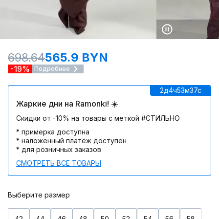
698.64
565.9 BYN
-19%
Подробнее
2д
4ч
53м
37c
Жаркие дни на Ramonki! ☀️
Скидки от -10% на товары с меткой #СТИЛЬНО
* примерка доступна
* наложенный платёж доступен
* для розничных заказов
СМОТРЕТЬ ВСЕ ТОВАРЫ
Выберите размер
42
44
46
48
50
52
54
56
58