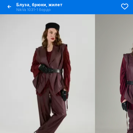
Блуза, брюки, жилет
NikVa 1031-1 бордо