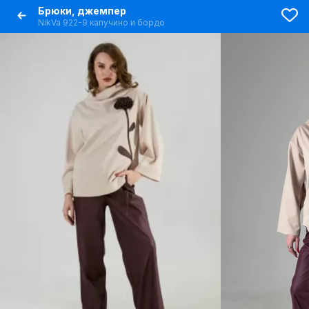
Брюки, джемпер
NikVa 922-9 капучино и бордо