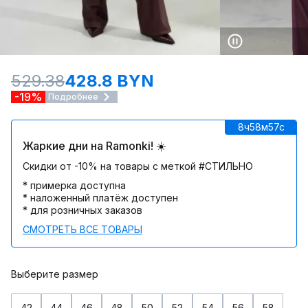
529.38
428.8 BYN
-19%
Подробнее
8ч
58м
57c
Жаркие дни на Ramonki! ☀️
Скидки от -10% на товары с меткой #СТИЛЬНО
* примерка доступна
* наложенный платёж доступен
* для розничных заказов
СМОТРЕТЬ ВСЕ ТОВАРЫ
Выберите размер
42
44
46
48
50
52
54
56
58