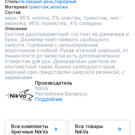
Стиль
На каждый день,
Нарядный
Материал
трикотаж,
экокожа
Состав
верх- 95% хлопок, 5% эластан, трикотаж, низ - 
экокожа, 96% полиэстер, 4% спандекс
Описание
Костюм двухпредметный: состоит из джемпера и 
брюк. Джемпер-кейп прямого свободного 
силуэта. Горловина с цельнокроеным 
воротником-стойкой. Рукав втачной широкий, от 
линии локтя до запястья есть дополнительное 
отверстие для рук. Декорирован цветком из 
контрастной ткани. Брюки свободного кроя, 
верхний срез представлен широкой резинкой, с 
карманами.
Производитель
NikVa
Республика Беларусь
Подробнее
Все комплекты
Все товары
брючные NikVa
NikVa