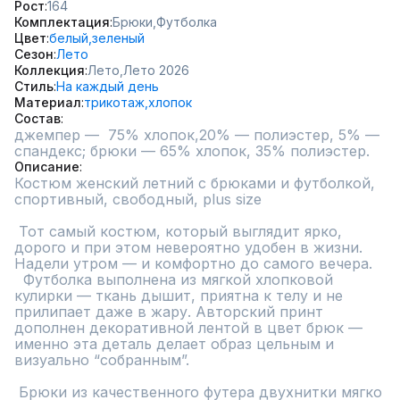
Рост
164
Комплектация
Брюки,
Футболка
Цвет
белый,
зеленый
Сезон
Лето
Коллекция
Лето,
Лето 2026
Стиль
На каждый день
Материал
трикотаж,
хлопок
Состав
джемпер —  75% хлопок,20% — полиэстер, 5% — 
спандекс; брюки — 65% хлопок, 35% полиэстер.
Описание
Костюм женский летний с брюками и футболкой, 
спортивный, свободный, plus size

 Тот самый костюм, который выглядит ярко, 
дорого и при этом невероятно удобен в жизни.

Надели утром — и комфортно до самого вечера.

  Футболка выполнена из мягкой хлопковой 
кулирки — ткань дышит, приятна к телу и не 
прилипает даже в жару. Авторский принт 
дополнен декоративной лентой в цвет брюк — 
именно эта деталь делает образ цельным и 
визуально “собранным”.

 Брюки из качественного футера двухнитки мягко 