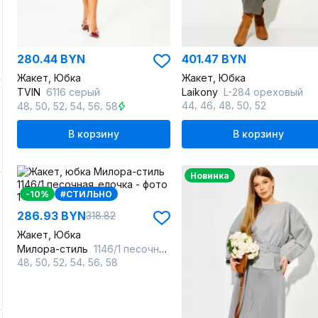
280.44 BYN
401.47 BYN
Жакет, Юбка
Жакет, Юбка
TVIN
6116 серый
Laikony
L-284 ореховый
,
,
,
,
,
,
,
,
,
44
46
48
50
52
48
50
52
54
56
58
В корзину
В корзину
Новинка
-10%
#СТИЛЬНО
286.93 BYN
318.82
Жакет, Юбка
Милора-стиль
1146/1 песочная_елочка
,
,
,
,
,
48
50
52
54
56
58