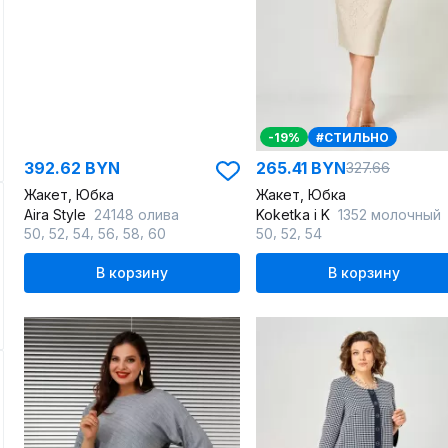
-19%
#СТИЛЬНО
392.62 BYN
265.41 BYN
327.66
Жакет, Юбка
Жакет, Юбка
Aira Style
24148 олива
Koketka i K
1352 молочный
,
,
,
,
,
,
,
50
52
54
56
58
60
50
52
54
В корзину
В корзину