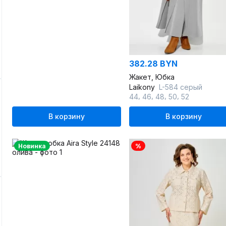
382.28 BYN
Жакет, Юбка
Laikony
L-584 серый
,
,
,
,
44
46
48
50
52
В корзину
В корзину
Новинка
%