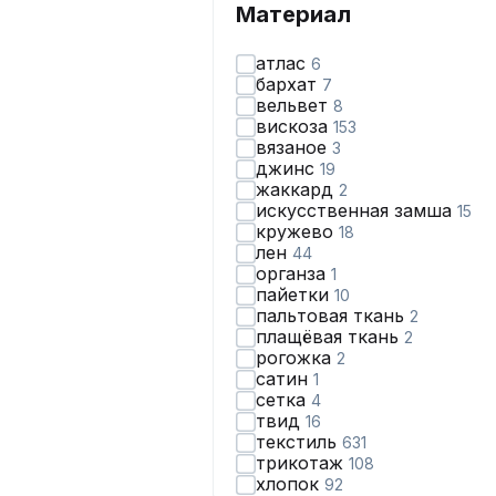
Материал
атлас
6
бархат
7
вельвет
8
вискоза
153
вязаное
3
джинс
19
жаккард
2
искусственная замша
15
кружево
18
лен
44
органза
1
пайетки
10
пальтовая ткань
2
плащёвая ткань
2
рогожка
2
сатин
1
сетка
4
твид
16
текстиль
631
трикотаж
108
хлопок
92