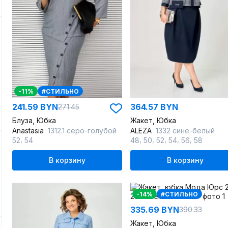
-11%
#СТИЛЬНО
241.59 BYN
364.57 BYN
271.45
Блуза, Юбка
Жакет, Юбка
Anastasia
1312.1 серо-голубой
ALEZA
1332 сине-белый
,
,
,
,
,
,
52
54
48
50
52
54
56
58
В корзину
В корзину
-14%
#СТИЛЬНО
335.69 BYN
390.33
Жакет, Юбка