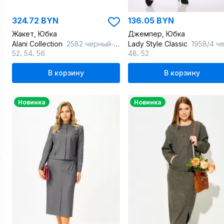
324.72 BYN
136.05 BYN
Жакет, Юбка
Джемпер, Юбка
Alani Collection
2582 черный-молоко
Lady Style Classic
1958/4 черный_с_моло
,
,
,
52
54
56
48
52
В корзину
В корзину
Новинка
Новинка