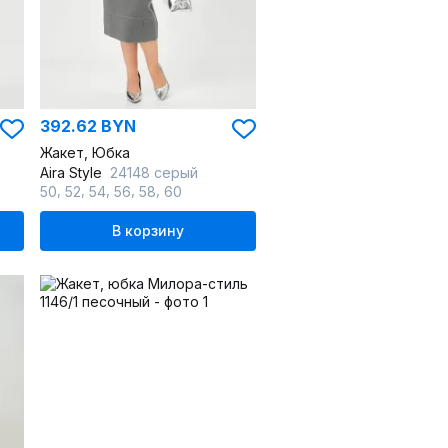
392.62 BYN
Жакет, Юбка
Aira Style
24148 серый
,
,
,
,
,
50
52
54
56
58
60
В корзину