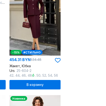
ий
-15%
#СТИЛЬНО
454.31 BYN
534.48
Жакет, Юбка
Urs
25-604-2
,
,
,
,
,
,
,
42
44
46
48
50
52
54
56
В корзину
Новинка