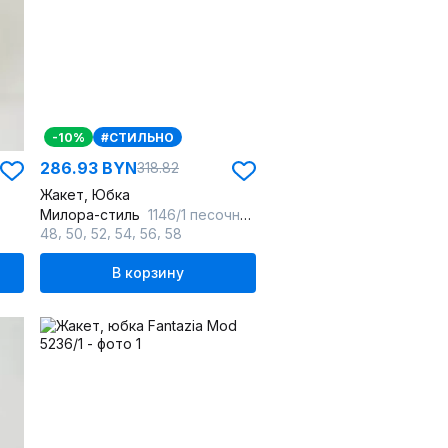
-10%
#СТИЛЬНО
286.93 BYN
318.82
Жакет, Юбка
Милора-стиль
1146/1 песочный
,
,
,
,
,
48
50
52
54
56
58
В корзину