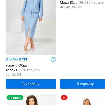
Мода Юрс
26-2827 темно-син
,
,
,
46
48
50
52
215.56 BYN
Жакет, Юбка
Асолия
1520 голубой
,
,
50
52
54
В корзину
В корзину
Новинка
%