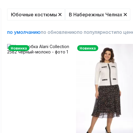
Юбочные костюмы
В Набережных Челнах
по умолчанию
по обновлению
по популярности
по цен
Новинка
Новинка