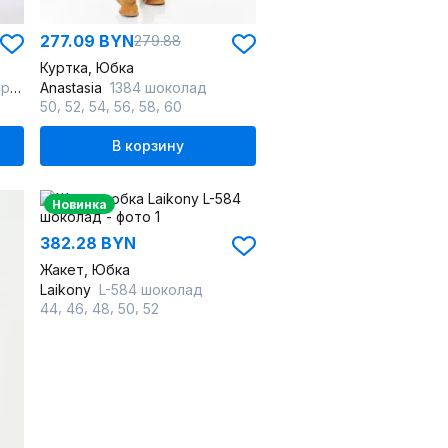
277.09 BYN
279.88
Куртка, Юбка
чным
Anastasia
1384 шоколад
,
,
,
,
,
50
52
54
56
58
60
В корзину
Новинка
382.28 BYN
Жакет, Юбка
Laikony
L-584 шоколад
,
,
,
,
44
46
48
50
52