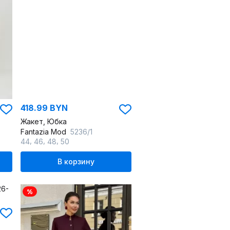
418.99 BYN
Жакет, Юбка
Fantazia Mod
5236/1
,
,
,
44
46
48
50
В корзину
%