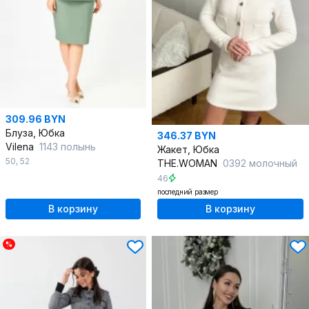
309.96 BYN
Блуза, Юбка
346.37 BYN
Vilena
1143 полынь
Жакет, Юбка
50
,
52
THE.WOMAN
0392 молочный
46
последний размер
В корзину
В корзину
%