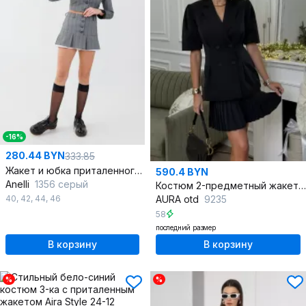
-16%
280.44 BYN
333.85
Жакет и юбка приталенного силуэта демисезонный
590.4 BYN
Anelli
1356 серый
Костюм 2-предметный жакет и мини-юбка с складками
40
,
42
,
44
,
46
AURA otd
9235
58
последний размер
В корзину
В корзину
%
%