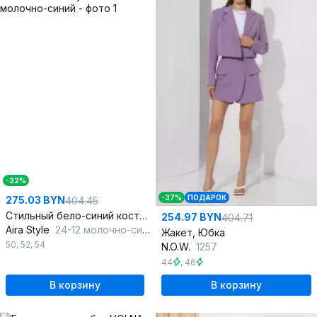
-32%
-37%
ПОДАРОК
275.03 BYN
404.45
Стильный бело-синий костюм 3-ка с приталенным жакетом
254.97 BYN
404.71
Aira Style
24-12 молочно-синий
Жакет, Юбка
50
,
52
,
54
N.O.W.
1257
44
,
46
В корзину
В корзину