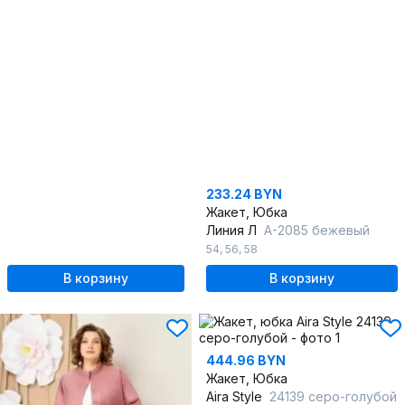
233.24 BYN
Жакет, Юбка
Линия Л
А-2085 бежевый
54
,
56
,
58
В корзину
В корзину
444.96 BYN
Жакет, Юбка
Aira Style
24139 серо-голубой