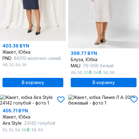
403.36 BYN
Жакет, Юбка
398.77 BYN
PND
86310 молочно-синий
Блуза, Юбка
48
,
52
,
54
,
56
MALI
76-006 белый
48
,
50
,
52
,
54
,
56
,
58
В корзину
В корзину
405.71 BYN
Жакет, Юбка
Aira Style
24142 голубой
50
,
52
,
54
,
56
,
58
,
60