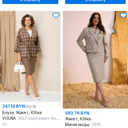
247.14 BYN
252.18
Блуза, Жакет, Юбка
383.76 BYN
VOLNA
1433 коричнево-бежевый
Жакет, Юбка
54
Магия моды
2619