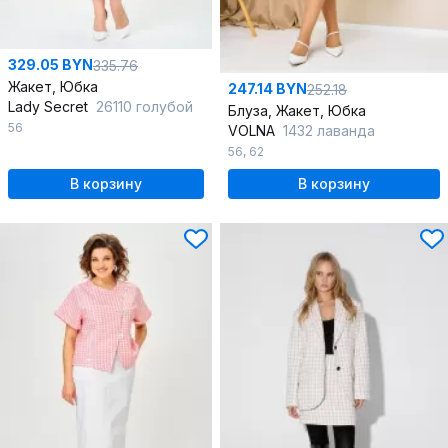
329.05 BYN
335.76
Жакет, Юбка
247.14 BYN
252.18
Lady Secret
26110 голубой
Блуза, Жакет, Юбка
56
VOLNA
1432 лаванда
56
,
62
В корзину
В корзину