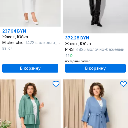
237.64 BYN
Жакет, Юбка
372.28 BYN
Michel chic
1422 шелковая_пудра
Жакет, Юбка
58
,
64
PiRS
4825 молочно-бежевый
42
последний размер
В корзину
В корзину