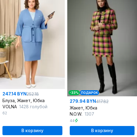
-33%
ПОДАРОК
247.14 BYN
252.18
Блуза, Жакет, Юбка
279.94 BYN
417.82
VOLNA
1428 голубой
Жакет, Юбка
62
N.O.W.
1307
44
В корзину
В корзину