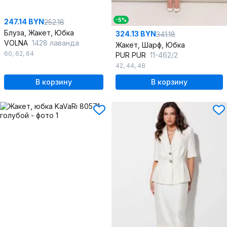
-5%
247.14 BYN
252.18
Блуза, Жакет, Юбка
324.13 BYN
341.18
VOLNA
1428 лаванда
Жакет, Шарф, Юбка
60
,
62
,
64
PUR PUR
11-462/2
42
,
44
,
48
В корзину
В корзину