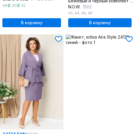
Бежевый и черный комплект блуза и юбка с пайетками
48
,
50
,
52
N.O.W.
1502
42
,
44
,
46
,
48
В корзину
В корзину