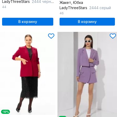
LadyThreeStars
2444 черный
Жакет, Юбка
44
LadyThreeStars
2444 серый
46
В корзину
В корзину
-10%