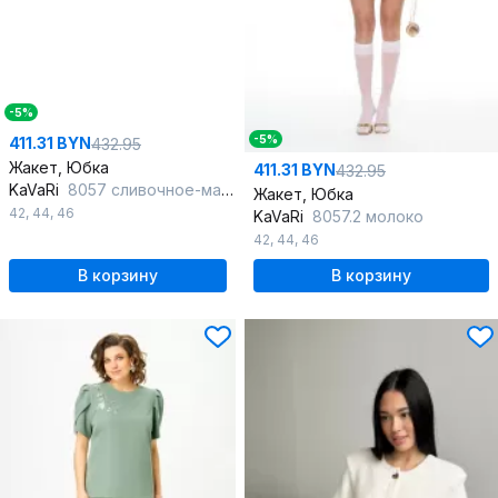
-5%
-5%
411.31 BYN
432.95
Жакет, Юбка
411.31 BYN
432.95
KaVaRi
8057 сливочное-масло
Жакет, Юбка
42
,
44
,
46
KaVaRi
8057.2 молоко
42
,
44
,
46
В корзину
В корзину