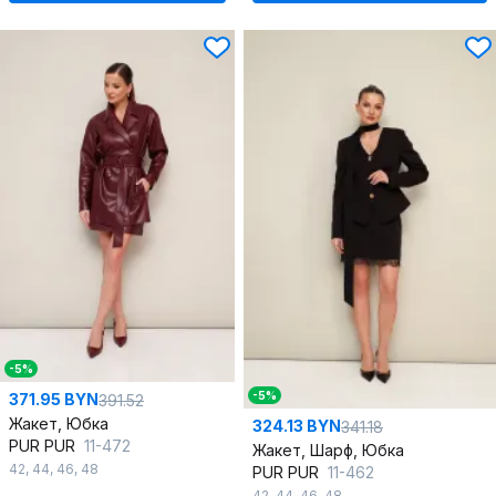
-5%
-5%
371.95 BYN
391.52
Жакет, Юбка
324.13 BYN
341.18
PUR PUR
11-472
Жакет, Шарф, Юбка
42
,
44
,
46
,
48
PUR PUR
11-462
42
,
44
,
46
,
48