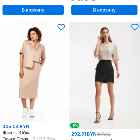
В корзину
В корзину
-5%
305.04 BYN
Жакет, Юбка
292.31 BYN
307.69
Ольга Стиль
Л-428 беж