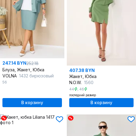
247.14 BYN
252.18
Блуза, Жакет, Юбка
407.38 BYN
VOLNA
1432 бирюзовый
Жакет, Юбка
56
N.O.W.
1560
44
,
46
последний размер
В корзину
В корзину
%
%