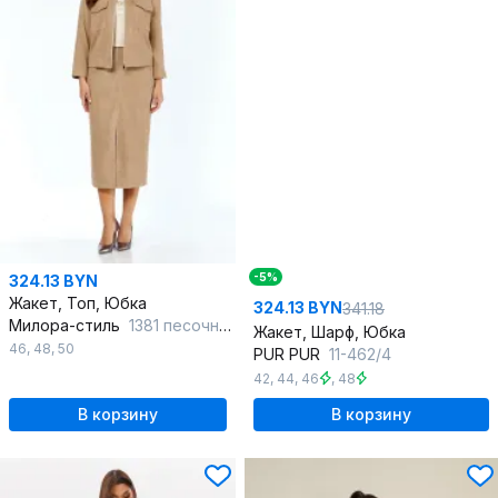
-5%
324.13 BYN
Жакет, Топ, Юбка
324.13 BYN
341.18
Милора-стиль
1381 песочный
Жакет, Шарф, Юбка
46
,
48
,
50
PUR PUR
11-462/4
42
,
44
,
46
,
48
В корзину
В корзину