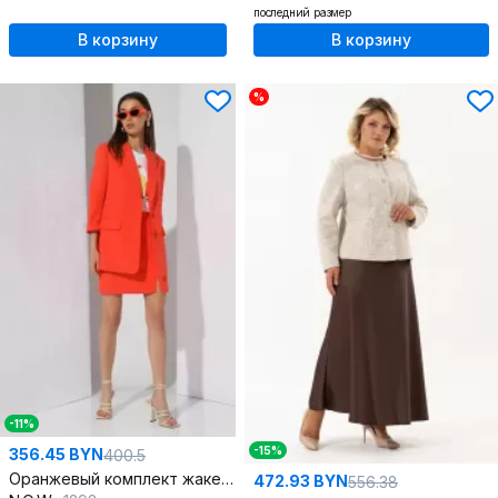
последний размер
В корзину
В корзину
%
-11%
-15%
356.45 BYN
400.5
Оранжевый комплект жакета и короткой юбки на каждый день
472.93 BYN
556.38