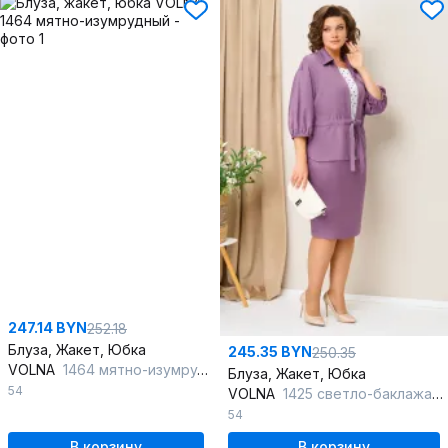
247.14 BYN
252.18
Блуза, Жакет, Юбка
245.35 BYN
250.35
VOLNA
1464 мятно-изумрудный
Блуза, Жакет, Юбка
54
VOLNA
1425 светло-баклажановый
54
В корзину
В корзину