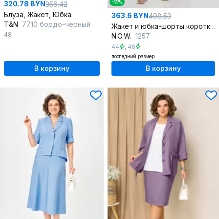
-11%
320.78 BYN
356.42
Блуза, Жакет, Юбка
363.6 BYN
408.53
T&N
7710 бордо-черный
Жакет и юбка-шорты короткие в стиле повседневной одежды
48
N.O.W.
1257
44
,
46
последний размер
В корзину
В корзину