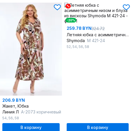
%
-20%
259.78 BYN
324.72
Летняя юбка с асимметричным низом и блуза из вискозы
Shymoda
М 421-24
52
,
54
,
56
,
58
206.9 BYN
Жакет, Юбка
Линия Л
А-2073 коричневый
54
,
56
,
58
В корзину
В корзину