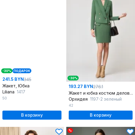
-30%
ПОДАРОК
-30%
241.5 BYN
345
Жакет, Юбка
193.27 BYN
276.1
Liliana
1417
Жакет и юбка костюм деловой полуприлегающий демисезон
50
Орхидея
1197-2 зеленый
42
В корзину
В корзину
%