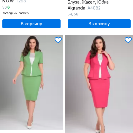
N.O.W.
1298
Блуза, Жакет, Юбка
50
Algranda
А4082
последний размер
54
,
58
В корзину
В корзину