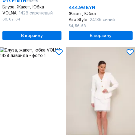
247.14 BYN
252.18
Блуза, Жакет, Юбка
444.96 BYN
VOLNA
1428 сиреневый
Жакет, Юбка
60
,
62
,
64
Aira Style
24139 синий
54
,
56
,
58
В корзину
В корзину