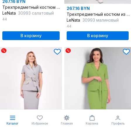
267.16 BYN
Трехпредметный костюм из текстиля с баской и шлицей
267.16 BYN
LeNata
30993 салатовый
Трехпредметный костюм из текстиля с коротким рукавом
44
LeNata
30993 малиновый
44
В корзину
В корзину
%
%
Каталог
Избранное
Главная
Корзина
Профиль