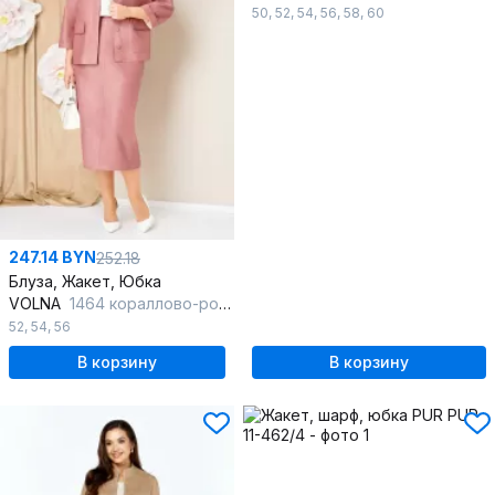
50
,
52
,
54
,
56
,
58
,
60
247.14 BYN
252.18
Блуза, Жакет, Юбка
VOLNA
1464 кораллово-розовый
52
,
54
,
56
В корзину
В корзину