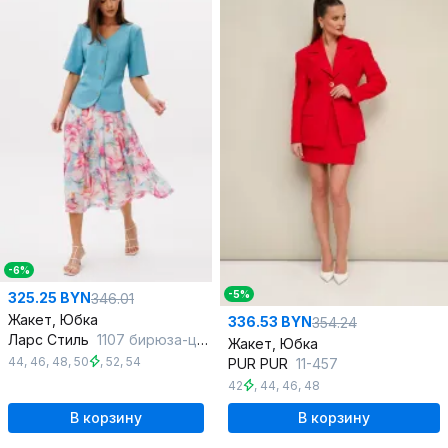
-6%
-5%
325.25 BYN
346.01
Жакет, Юбка
336.53 BYN
354.24
Ларс Стиль
1107 бирюза-цветочный_принт
Жакет, Юбка
44
,
46
,
48
,
50
,
52
,
54
PUR PUR
11-457
42
,
44
,
46
,
48
В корзину
В корзину