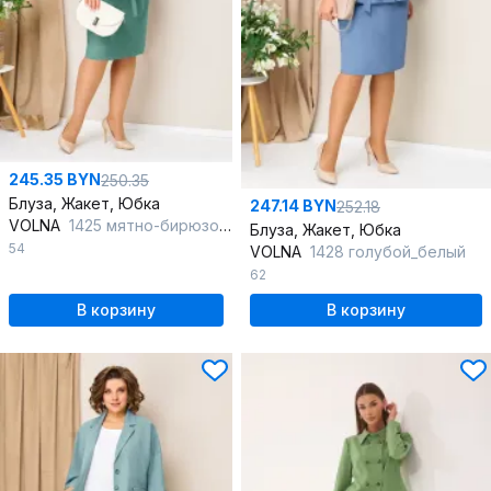
245.35 BYN
250.35
Блуза, Жакет, Юбка
247.14 BYN
252.18
VOLNA
1425 мятно-бирюзовый
Блуза, Жакет, Юбка
54
VOLNA
1428 голубой_белый
62
В корзину
В корзину