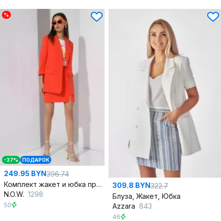
%
-37%
ПОДАРОК
249.95 BYN
396.74
Комплект жакет и юбка приталенного силуэта
309.8 BYN
322.7
N.O.W.
1298
Блуза, Жакет, Юбка
50
Azzara
843
46