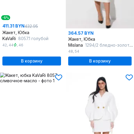
-5%
411.31 BYN
432.95
Жакет, Юбка
364.57 BYN
KaVaRi
8057.1 голубой
Жакет, Юбка
Mislana
1294/2 бледно-золотой
42
,
44
,
46
48
,
54
В корзину
В корзину