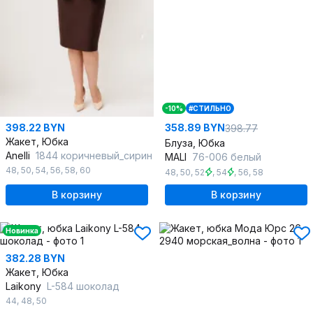
-10%
#СТИЛЬНО
398.22 BYN
358.89 BYN
398.77
Жакет, Юбка
Блуза, Юбка
Anelli
1844 коричневый_сирин
MALI
76-006 белый
48
,
50
,
54
,
56
,
58
,
60
48
,
50
,
52
,
54
,
56
,
58
В корзину
В корзину
Новинка
382.28 BYN
Жакет, Юбка
Laikony
L-584 шоколад
44
,
48
,
50