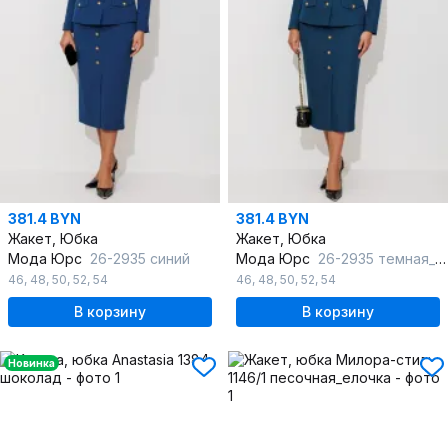
381.4 BYN
381.4 BYN
Жакет, Юбка
Жакет, Юбка
Мода Юрс
26-2935 синий
Мода Юрс
26-2935 темная_бирюза
46
,
48
,
50
,
52
,
54
46
,
48
,
50
,
52
,
54
В корзину
В корзину
Новинка