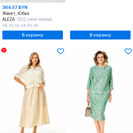
364.57 BYN
Жакет, Юбка
ALEZA
1332 сине-белый
48
,
50
,
52
,
54
,
56
,
58
В корзину
В корзину
%