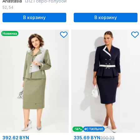
Anastasia
1312.1 серо-голубой
52
,
54
В корзину
В корзину
Новинка
-14%
#СТИЛЬНО
392.62 BYN
335.69 BYN
390.33