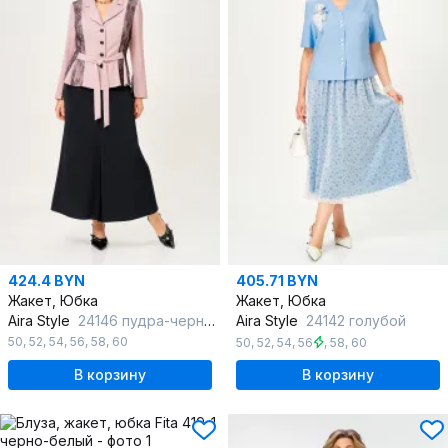
424.4 BYN
405.71 BYN
Жакет, Юбка
Жакет, Юбка
Aira Style
24146 пудра-черный
Aira Style
24142 голубой
50
,
52
,
54
,
56
,
58
,
60
50
,
52
,
54
,
56
,
58
,
60
В корзину
В корзину