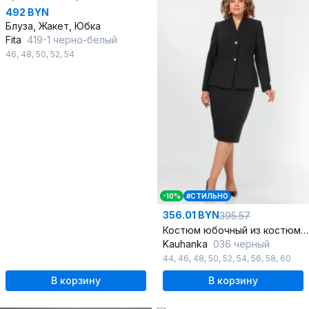
492 BYN
Блуза, Жакет, Юбка
Fita
419-1 черно-белый
46
,
48
,
50
,
52
,
54
-10%
#СТИЛЬНО
356.01 BYN
395.57
Костюм юбочный из костюмной ткани полуприлегающий
Kauhanka
036 черный
44
,
46
,
48
,
50
,
52
,
54
,
56
,
58
,
60
В корзину
В корзину