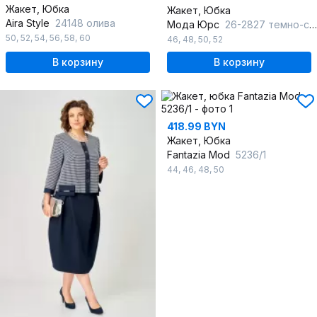
Жакет, Юбка
Жакет, Юбка
Aira Style
24148 олива
Мода Юрс
26-2827 темно-синий
50
,
52
,
54
,
56
,
58
,
60
46
,
48
,
50
,
52
В корзину
В корзину
418.99 BYN
Жакет, Юбка
Fantazia Mod
5236/1
44
,
46
,
48
,
50