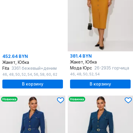
381.4 BYN
452.64 BYN
Жакет, Юбка
Жакет, Юбка
Мода Юрс
26-2935 горчица
Fita
3361 бежевый+деним
46
,
48
,
50
,
52
,
54
46
,
48
,
50
,
52
,
54
,
56
,
58
,
60
,
62
В корзину
В корзину
Новинка
Новинка