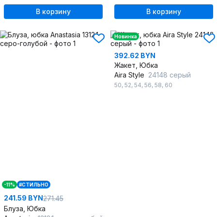
В корзину
В корзину
Новинка
392.62 BYN
Жакет, Юбка
Aira Style
24148 серый
50
,
52
,
54
,
56
,
58
,
60
-11%
#СТИЛЬНО
241.59 BYN
271.45
Блуза, Юбка