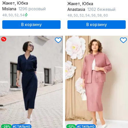
Жакет, Юбка
Жакет, Юбка
Mislana
1296 розовый
Anastasia
1262 бежевый
48
,
50
,
52
,
54
48
,
50
,
52
,
54
,
56
,
58
,
60
В корзину
В корзину
%
-28%
#СТИЛЬНО
-12%
#СТИЛЬНО