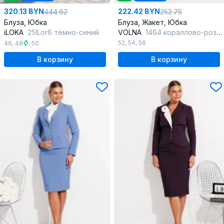
320.13 BYN
222.42 BYN
444.62
252.75
Блуза, Юбка
Блуза, Жакет, Юбка
iLOKA
25ILor6 тёмно-синий
VOLNA
1464 кораллово-розовый
52
,
54
,
56
46
,
48
,
50
В корзину
В корзину