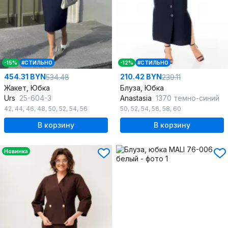
-15%
#СТИЛЬНО
-12%
#СТИЛЬНО
454.31 BYN
210.42 BYN
534.48
239.11
Жакет, Юбка
Блуза, Юбка
Urs
25-604-3
Anastasia
1370 темно-синий
42
,
44
,
46
,
48
,
50
,
52
,
54
,
56
50
,
52
,
54
,
56
,
58
,
60
В корзину
В корзину
Новинка