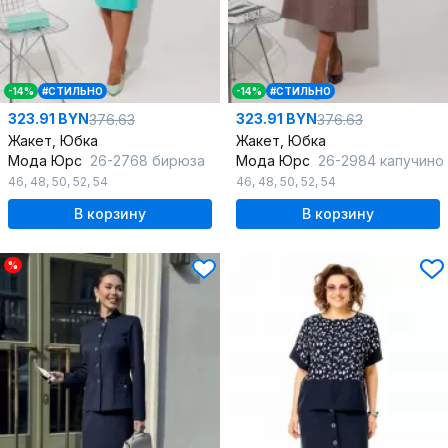
-14%
#СТИЛЬНО
-14%
#СТИЛЬНО
323.91 BYN
323.91 BYN
376.63
376.63
Жакет, Юбка
Жакет, Юбка
Мода Юрс
26-2768 бирюза
Мода Юрс
26-2984 капучино
46
,
48
,
50
,
52
,
54
46
,
48
,
50
,
52
,
54
В корзину
В корзину
%