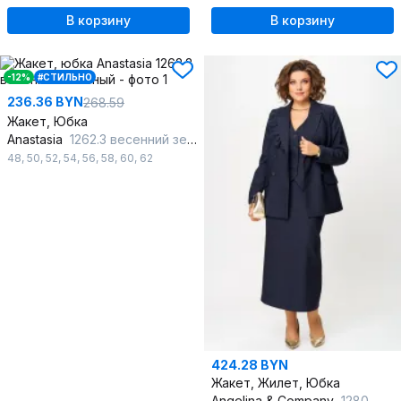
В корзину
В корзину
-12%
#СТИЛЬНО
236.36 BYN
268.59
Жакет, Юбка
Anastasia
1262.3 весенний зеленый
48
,
50
,
52
,
54
,
56
,
58
,
60
,
62
424.28 BYN
Жакет, Жилет, Юбка
Angelina & Сompany
1280