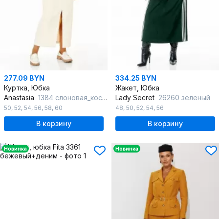
277.09 BYN
334.25 BYN
Куртка, Юбка
Жакет, Юбка
Anastasia
1384 слоновая_кость
Lady Secret
26260 зеленый
50
,
52
,
54
,
56
,
58
,
60
48
,
50
,
52
,
54
,
56
В корзину
В корзину
Новинка
Новинка