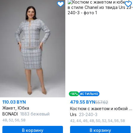
-14%
#СТИЛЬНО
110.03 BYN
479.55 BYN
557.62
Жакет, Юбка
Костюм с жакетом и юбкой в стиле Chanel из твида
BONADI
1883 бежевый
Urs
23-240-3
48
,
52
,
56
,
58
42
,
44
,
46
,
48
,
50
,
52
,
54
,
56
,
58
В корзину
В корзину