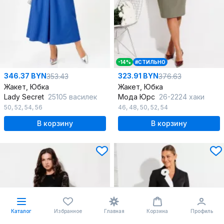
-14%
#СТИЛЬНО
346.37 BYN
323.91 BYN
353.43
376.63
Жакет, Юбка
Жакет, Юбка
Lady Secret
25105 василек
Мода Юрс
26-2224 хаки
50
,
52
,
54
,
56
46
,
48
,
50
,
52
,
54
В корзину
В корзину
Каталог
Избранное
Главная
Корзина
Профиль