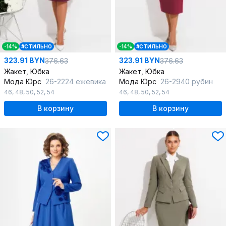
-14%
#СТИЛЬНО
-14%
#СТИЛЬНО
323.91 BYN
323.91 BYN
376.63
376.63
Жакет, Юбка
Жакет, Юбка
Мода Юрс
26-2224 ежевика
Мода Юрс
26-2940 рубин
46
,
48
,
50
,
52
,
54
46
,
48
,
50
,
52
,
54
В корзину
В корзину