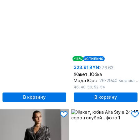
-14%
#СТИЛЬНО
323.91 BYN
376.63
Жакет, Юбка
Мода Юрс
26-2940 морская_волна
46
,
48
,
50
,
52
,
54
В корзину
В корзину