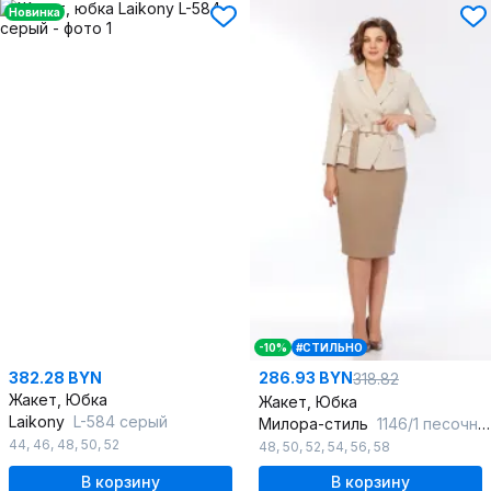
Новинка
-10%
#СТИЛЬНО
382.28 BYN
286.93 BYN
318.82
Жакет, Юбка
Жакет, Юбка
Laikony
L-584 серый
Милора-стиль
1146/1 песочный
44
,
46
,
48
,
50
,
52
48
,
50
,
52
,
54
,
56
,
58
В корзину
В корзину