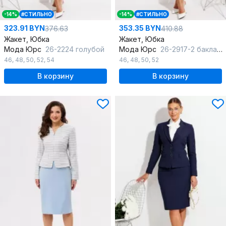
-14%
#СТИЛЬНО
-14%
#СТИЛЬНО
323.91 BYN
353.35 BYN
376.63
410.88
Жакет, Юбка
Жакет, Юбка
Мода Юрс
26-2224 голубой
Мода Юрс
26-2917-2 баклажан
46
,
48
,
50
,
52
,
54
46
,
48
,
50
,
52
В корзину
В корзину