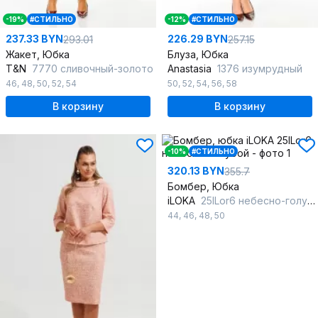
-19%
#СТИЛЬНО
-12%
#СТИЛЬНО
237.33 BYN
226.29 BYN
293.01
257.15
Жакет, Юбка
Блуза, Юбка
T&N
7770 сливочный-золото
Anastasia
1376 изумрудный
46
,
48
,
50
,
52
,
54
50
,
52
,
54
,
56
,
58
В корзину
В корзину
-10%
#СТИЛЬНО
320.13 BYN
355.7
Бомбер, Юбка
iLOKA
25ILor6 небесно-голубой
44
,
46
,
48
,
50