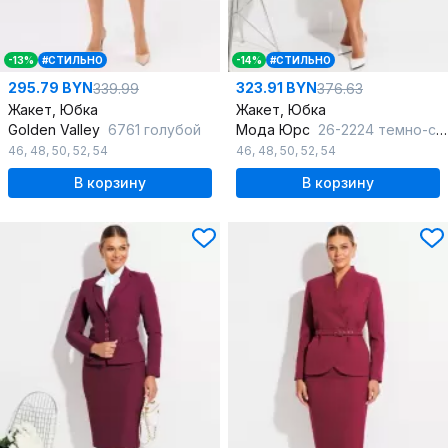
-13%
#СТИЛЬНО
-14%
#СТИЛЬНО
295.79 BYN
323.91 BYN
339.99
376.63
Жакет, Юбка
Жакет, Юбка
Golden Valley
6761 голубой
Мода Юрс
26-2224 темно-синий
46
,
48
,
50
,
52
,
54
46
,
48
,
50
,
52
,
54
В корзину
В корзину