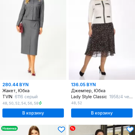
280.44 BYN
136.05 BYN
Жакет, Юбка
Джемпер, Юбка
TVIN
6116 серый
Lady Style Classic
1958/4 черный_с_молочным
48
,
52
48
,
50
,
52
,
54
,
56
,
58
В корзину
В корзину
Новинка
%