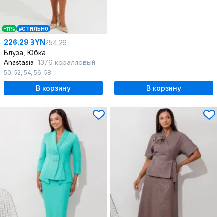
-11%
#СТИЛЬНО
226.29 BYN
254.26
Блуза, Юбка
Anastasia
1376 коралловый
50
,
52
,
54
,
56
,
58
В корзину
В корзину