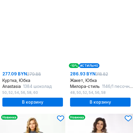
-10%
#СТИЛЬНО
277.09 BYN
286.93 BYN
279.88
318.82
Куртка, Юбка
Жакет, Юбка
Anastasia
1384 шоколад
Милора-стиль
1146/1 песочная_елочка
50
,
52
,
54
,
56
,
58
,
60
48
,
50
,
52
,
54
,
56
,
58
В корзину
В корзину
Новинка
Новинка