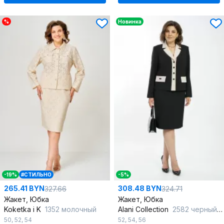
%
Новинка
-19%
#СТИЛЬНО
-5%
265.41 BYN
308.48 BYN
327.66
324.71
Жакет, Юбка
Жакет, Юбка
Koketka i K
1352 молочный
Alani Collection
2582 черный-молоко
50
,
52
,
54
52
,
54
,
56