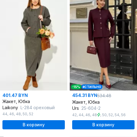
-15%
#СТИЛЬНО
401.47 BYN
454.31 BYN
534.48
Жакет, Юбка
Жакет, Юбка
Laikony
L-284 ореховый
Urs
25-604-2
44
,
46
,
48
,
50
,
52
42
,
44
,
46
,
48
,
50
,
52
,
54
,
56
В корзину
В корзину