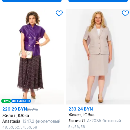
-12%
#СТИЛЬНО
226.29 BYN
233.24 BYN
257.15
Жакет, Юбка
Жилет, Юбка
Линия Л
А-2085 бежевый
Anastasia
1347.2 фиолетовый
54
,
56
,
58
48
,
50
,
52
,
54
,
56
,
58