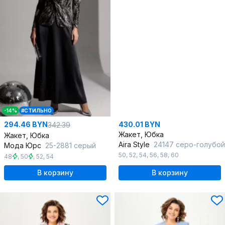
-14%
#СТИЛЬНО
294.46 BYN
430.01 BYN
342.39
Жакет, Юбка
Жакет, Юбка
Aira Style
24147 серо-голубой
Мода Юрс
25-2881 серый
50
,
52
,
54
,
56
,
58
,
60
48
,
50
,
52
,
54
В корзину
В корзину