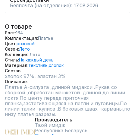
Сроки доставки
Белпочта (на отделение): 17.08.2026
О товаре
Рост
164
Комплектация
Платье
Цвет
розовый
Сезон
Лето
Коллекция
Лето
Стиль
На каждый день
Материал
текстиль,
хлопок
Состав
хлопок 97%, эластан 3%
Описание
Платье А-силуэта ,длиной мидакси .Рукав со 
сборкой ,обработан манжетой ,длиной до линии 
локтя.По центу переда приточная 
планка,застегивающаяся на петли и пуговицы.По 
линии талии -кулиса .В боковых швах -карманы,по 
низу платья разрезы.
Производитель
Твой имидж
Республика Беларусь