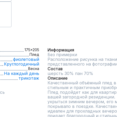
Информация
175x205
Без примерки
Плед
фиолетовый
Расположение рисунка на ткани
Круглогодичный
представленного на фотографи
Состав
Весна
На каждый день
шерсть 30% пан 70%
трикотаж
Описание
Качественный объёмный плед в в
стильным и практичным приобре
сь
Плед подойдет как для квартиры
вашей загородной резиденции.  
укрыться зимним вечером, его м
покрывало в поездке. Качестве
идеален для прохладных вечеров
придает благородный и стильн