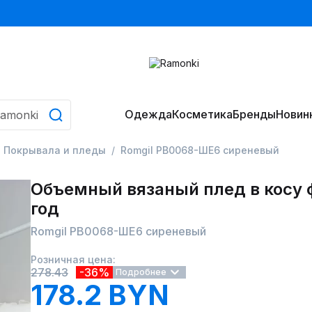
Одежда
Косметика
Бренды
Новин
Покрывала и пледы
Romgil РВ0068-ШЕ6 сиреневый
Объемный вязаный плед в косу
год
Romgil РВ0068-ШЕ6 сиреневый
Розничная цена:
278.43
-36%
Подробнее
178.2 BYN