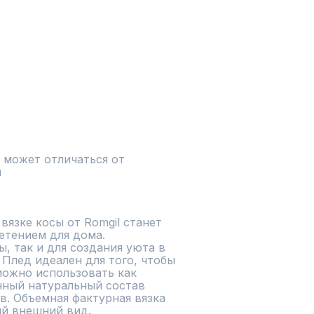
 может отличаться от 
и
язке косы от Romgil станет 
тением для дома.

, так и для создания уюта в 
Плед идеален для того, чтобы 
ожно использовать как 
нный натуральный состав 
. Объемная фактурная вязка 
ый внешний вид.