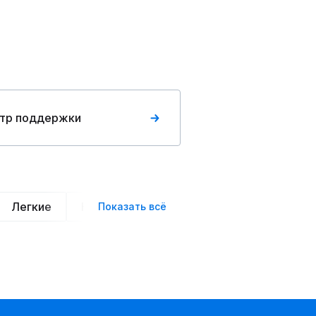
тр поддержки
Легкие
Нарядные
Деловой стиль
Вече
Показать всё