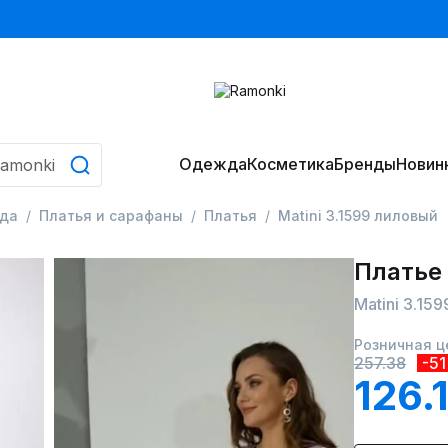
Одежда
Косметика
Бренды
Новин
да
Платья и сарафаны
Платья
Matini 3.1599 лиловый
Платье
Matini 3.15
Розничная ц
257.38
-5
126.