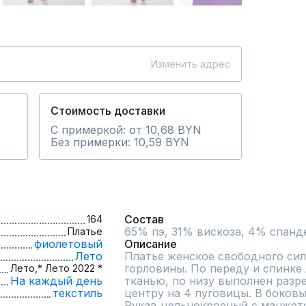
Изменить адрес
Стоимость доставки
С примеркой: от 10,68 BYN
Без примерки: 10,59 BYN
Состав
164
65% пэ, 31% вискоза, 4% спанд
Платье
фиолетовый
Описание
Лето
Платье женское свободного сил
горловины. По переду и спинке 
Лето,
* Лето 2022 *
На каждый день
тканью, по низу выполнен разре
текстиль
центру на 4 пуговицы. В боков
Рукав цельнокроеный с манжетой