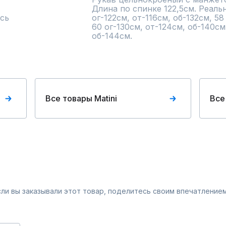
Длина по спинке 122,5см. Реаль
сь
ог-122см, от-116см, об-132см, 58
60 ог-130см, от-124см, об-140см,
об-144см.
Все товары Matini
Все
Если вы заказывали этот товар, поделитесь своим впечатлением