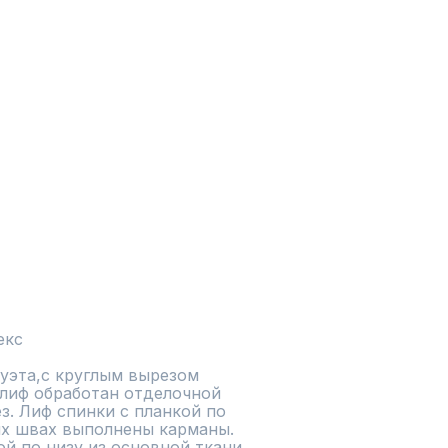
екс
уэта,с круглым вырезом 
лиф обработан отделочной 
з. Лиф спинки с планкой по 
ых швах выполнены карманы. 
 по низу из основной ткани. 