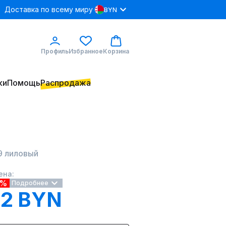
Доставка по всему миру
BYN
Профиль
Избранное
Корзина
ки
Помощь
Распродажа
99 лиловый
ена:
1%
Подробнее
12 BYN