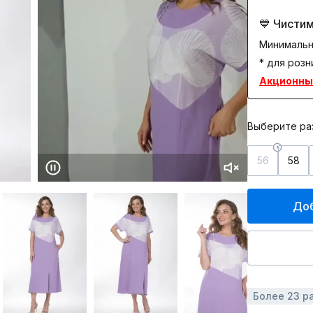
💙 Чистим
Минимальн
* для розн
Акционны
Выберите ра
56
58
Доб
Более 23 р