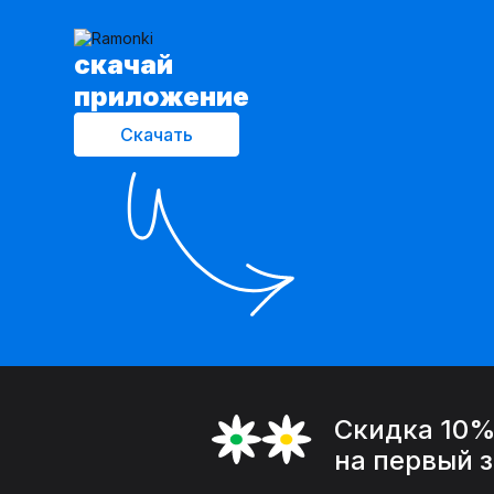
cкачай
приложение
Скачать
Скидка 10
на первый 