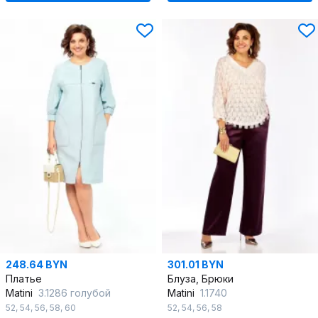
248.64 BYN
301.01 BYN
Платье
Блуза, Брюки
Matini
3.1286 голубой
Matini
1.1740
52
,
54
,
56
,
58
,
60
52
,
54
,
56
,
58