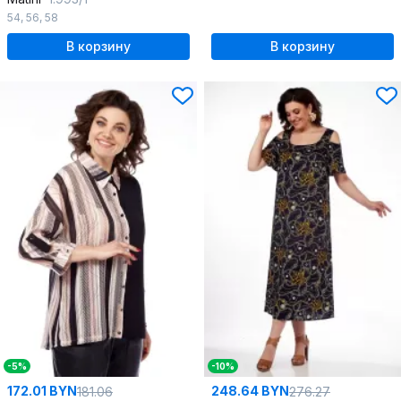
54
,
56
,
58
В корзину
В корзину
-5%
-10%
172.01 BYN
248.64 BYN
181.06
276.27