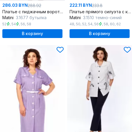
286.03 BYN
222.11 BYN
288.92
233.8
Платье с пиджачным воротником и двубортной застежкой для делового образа
Платье прямого силуэта с карманами и разрезами
Matini
3.1677 бутылка
Matini
3.1510 темно-синий
52
,
54
,
56
,
58
48
,
50
,
52
,
54
,
56
,
58
,
60
,
62
В корзину
В корзину