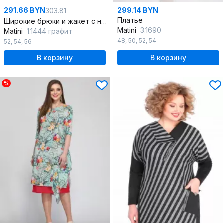
291.66 BYN
299.14 BYN
303.81
Платье
Широкие брюки и жакет с накладными карманами и резинкой
Matini
3.1690
Matini
1.1444 графит
48
,
50
,
52
,
54
52
,
54
,
56
В корзину
В корзину
%