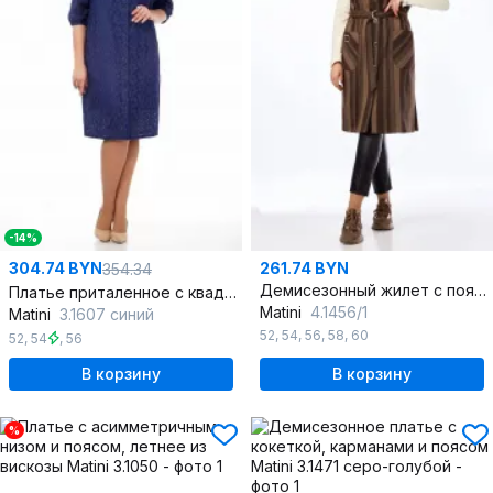
-14%
304.74 BYN
261.74 BYN
354.34
Демисезонный жилет с поясом и накладными карманами
Платье приталенное с квадратным вырезом и рукавом реглан
Matini
4.1456/1
Matini
3.1607 синий
52
,
54
,
56
,
58
,
60
52
,
54
,
56
В корзину
В корзину
%