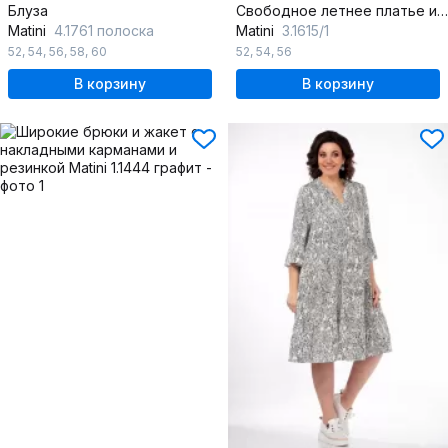
Блуза
Свободное летнее платье из вискозы с карманами
Matini
4.1761 полоска
Matini
3.1615/1
52
,
54
,
56
,
58
,
60
52
,
54
,
56
В корзину
В корзину