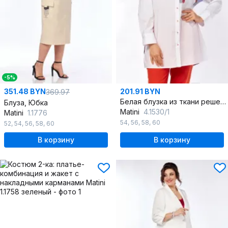
-5%
351.48 BYN
201.91 BYN
369.97
Белая блузка из ткани решелье с нагрудным карманом и застежкой
Блуза, Юбка
Matini
4.1530/1
Matini
1.1776
54
,
56
,
58
,
60
52
,
54
,
56
,
58
,
60
В корзину
В корзину