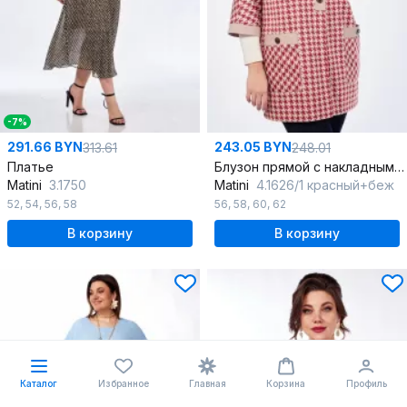
-7%
291.66 BYN
243.05 BYN
313.61
248.01
Платье
Блузон прямой с накладными карманами
Matini
3.1750
Matini
4.1626/1 красный+беж
52
,
54
,
56
,
58
56
,
58
,
60
,
62
В корзину
В корзину
Каталог
Избранное
Главная
Корзина
Профиль