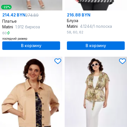
-22%
214.42 BYN
216.88 BYN
274.89
Блуза
Платье
Matini
4.1244/1 полоска
Matini
1.912 бирюза
58
,
60
,
62
60
последний размер
В корзину
В корзину