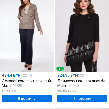
-5%
424.4 BYN
224.35 BYN
433.06
236.15
Деловой комплект бежевый и синий, жакет, брюки и блуза
Демисезонная нарядная блуза с сетчатой отделкой
Matini
1.1729
Matini
4.1260
54
,
56
,
58
56
,
58
,
60
,
62
В корзину
В корзину