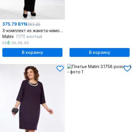
375.79 BYN
383.45
3-комплект из жакета-кимоно, блузки и брюк палаццо
Matini
1.1711 желтый
54
,
56
,
58
,
60
В корзину
В корзину