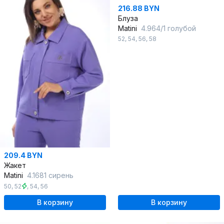
216.88 BYN
Блуза
Matini
4.964/1 голубой
52
,
54
,
56
,
58
209.4 BYN
Жакет
Matini
4.1681 сирень
50
,
52
,
54
,
56
В корзину
В корзину