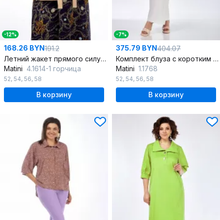
-12%
-7%
168.26 BYN
375.79 BYN
191.2
404.07
Летний жакет прямого силуэта из текстиля и хлопка
Комплект блуза с коротким рукавом и широкие брюки на лето
Matini
4.1614-1 горчица
Matini
1.1768
52
,
54
,
56
,
58
52
,
54
,
56
,
58
В корзину
В корзину