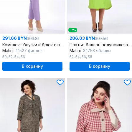
-7%
291.66 BYN
286.03 BYN
303.81
307.56
Комплект блузки и брюк с пайетками и кулиской в демисезон
Платье баллон полуприлегающего силуэта с карманами и пуговицами
Matini
1.1527 фиолет
Matini
3.1753 яблоко
50
,
52
,
54
,
56
52
,
54
,
56
,
58
В корзину
В корзину