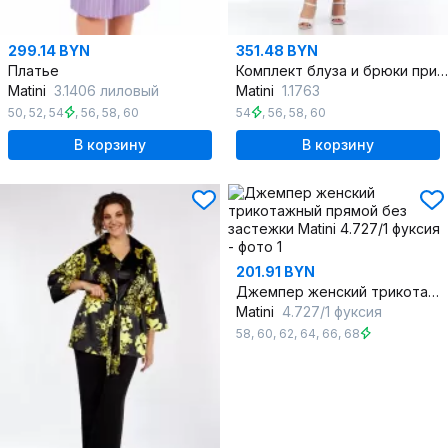
299.14 BYN
351.48 BYN
Платье
Комплект блуза и брюки приталенного силуэта в летнем стиле
Matini
3.1406 лиловый
Matini
1.1763
50
,
52
,
54
,
56
,
58
,
60
54
,
56
,
58
,
60
В корзину
В корзину
201.91 BYN
Джемпер женский трикотажный прямой без застежки
Matini
4.727/1 фуксия
58
,
60
,
62
,
64
,
66
,
68