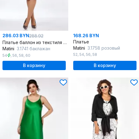
286.03 BYN
168.26 BYN
288.92
Платье
Платье баллон из текстиля с декоративными люверсами
Matini
3.1758 розовый
Matini
3.1741 баклажан
52
,
54
,
56
,
58
54
,
56
,
58
,
60
В корзину
В корзину