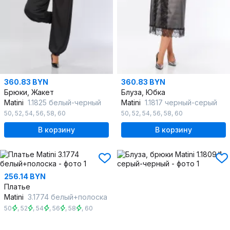
360.83 BYN
360.83 BYN
Брюки, Жакет
Блуза, Юбка
Matini
1.1825 белый-черный
Matini
1.1817 черный-серый
50
,
52
,
54
,
56
,
58
,
60
50
,
52
,
54
,
56
,
58
,
60
В корзину
В корзину
256.14 BYN
Платье
Matini
3.1774 белый+полоска
50
,
52
,
54
,
56
,
58
,
60