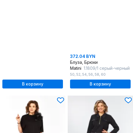
372.04 BYN
Блуза, Брюки
Matini
1.1809/1 серый-черный
50
,
52
,
54
,
56
,
58
,
60
В корзину
В корзину