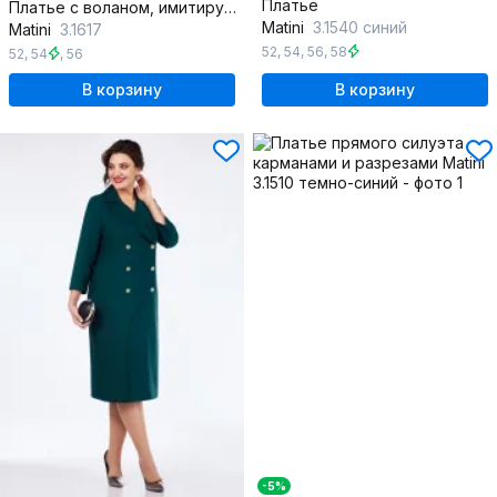
Платье
Платье с воланом, имитирующим рукав-крыло из текстиля
Matini
3.1540 синий
Matini
3.1617
52
,
54
,
56
,
58
52
,
54
,
56
В корзину
В корзину
-5%