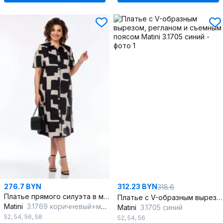
276.7 BYN
312.23 BYN
318.6
Платье прямого силуэта в мультиколоре с карманами
Платье с V-образным вырезом, регланом и съемным поясом
Matini
3.1769 коричневый+молоко
Matini
3.1705 синий
52
,
54
,
56
,
58
52
,
54
,
56