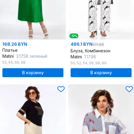
-5%
168.26 BYN
486.1 BYN
511.68
Платье
Блуза, Комбинезон
Matini
3.1758 зеленый
Matini
1.1798
52
,
54
,
56
,
58
50
,
52
,
54
,
56
,
58
,
60
В корзину
В корзину