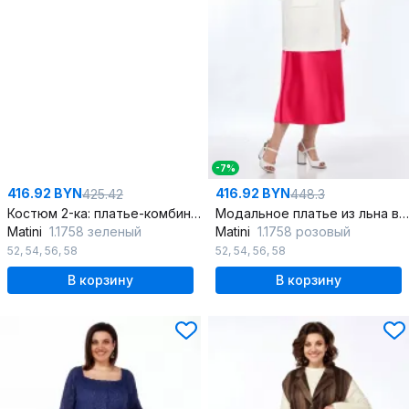
-7%
416.92 BYN
416.92 BYN
425.42
448.3
Костюм 2-ка: платье-комбинация и жакет с накладными карманами
Модальное платье из льна в нежных оттенках с воланами
Matini
1.1758 зеленый
Matini
1.1758 розовый
52
,
54
,
56
,
58
52
,
54
,
56
,
58
В корзину
В корзину