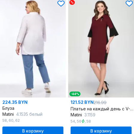
%
-44%
224.35 BYN
121.52 BYN
216.99
Блуза
Платье на каждый день с V-образным вырезом и контрастной отделкой
Matini
4.1535 белый
Matini
3.1159
58
,
60
,
62
54
,
56
,
58
В корзину
В корзину