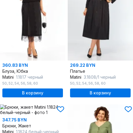
360.83 BYN
269.22 BYN
Блуза, Юбка
Платье
Matini
1.1817 черный
Matini
3.1808/1 черный
50
,
52
,
54
,
56
,
58
,
60
50
,
52
,
54
,
56
,
58
,
60
В корзину
В корзину
347.75 BYN
Брюки, Жакет
Matini
1.1824 белый-черный