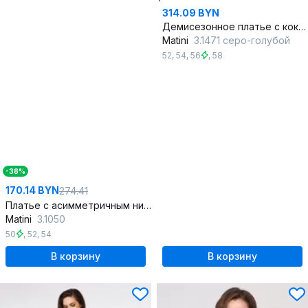
314.09 BYN
Демисезонное платье с кокеткой, карманами и поясом
Matini
3.1471 серо-голубой
52
,
54
,
56
,
58
-38%
170.14 BYN
274.41
Платье с асимметричным низом и поясом, летнее из вискозы
Matini
3.1050
50
,
52
,
54
В корзину
В корзину