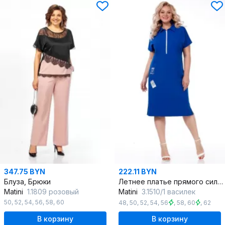
347.75 BYN
222.11 BYN
Блуза, Брюки
Летнее платье прямого силуэта с карманами и разрезами
Matini
1.1809 розовый
Matini
3.1510/1 василек
50
,
52
,
54
,
56
,
58
,
60
48
,
50
,
52
,
54
,
56
,
58
,
60
,
62
В корзину
В корзину