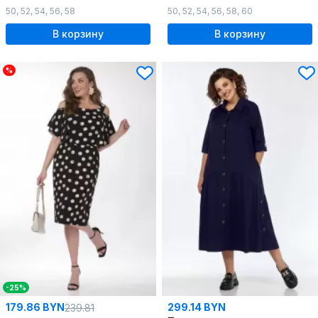
50
,
52
,
54
,
56
,
58
50
,
52
,
54
,
56
,
58
,
60
В корзину
В корзину
%
-25%
179.86 BYN
299.14 BYN
239.81