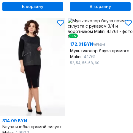
В корзину
В корзину
-5%
172.01 BYN
181.06
Мультиколор блуза прямого силуэта с рукавом 3/4 и воротником
Matini
4.1761
52
,
54
,
56
,
58
,
60
314.09 BYN
Блуза и юбка прямой силуэт демисезонный комплект
Matini
1.993/1