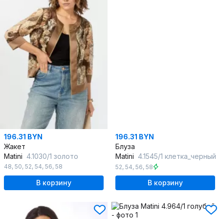
196.31 BYN
196.31 BYN
Жакет
Блуза
Matini
4.1030/1 золото
Matini
4.1545/1 клетка_черный
48
,
50
,
52
,
54
,
56
,
58
52
,
54
,
56
,
58
В корзину
В корзину