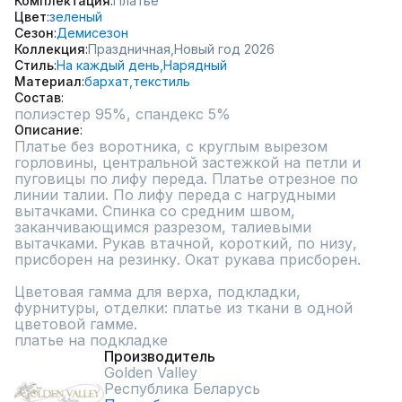
Комплектация
Платье
Цвет
зеленый
Сезон
Демисезон
Коллекция
Праздничная,
Новый год 2026
Стиль
На каждый день,
Нарядный
Материал
бархат,
текстиль
Состав
полиэстер 95%, спандекс 5%
Описание
Платье без воротника, с круглым вырезом 
горловины, центральной застежкой на петли и 
пуговицы по лифу переда. Платье отрезное по 
линии талии. По лифу переда с нагрудными 
вытачками. Спинка со средним швом, 
заканчивающимся разрезом, талиевыми 
вытачками. Рукав втачной, короткий, по низу, 
присборен на резинку. Окат рукава присборен.

Цветовая гамма для верха, подкладки, 
фурнитуры, отделки: платье из ткани в одной 
цветовой гамме.

платье на подкладке
Производитель
Golden Valley
Республика Беларусь