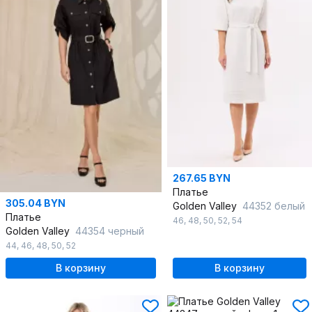
267.65 BYN
Платье
305.04 BYN
Golden Valley
44352 белый
Платье
46
,
48
,
50
,
52
,
54
Golden Valley
44354 черный
44
,
46
,
48
,
50
,
52
В корзину
В корзину