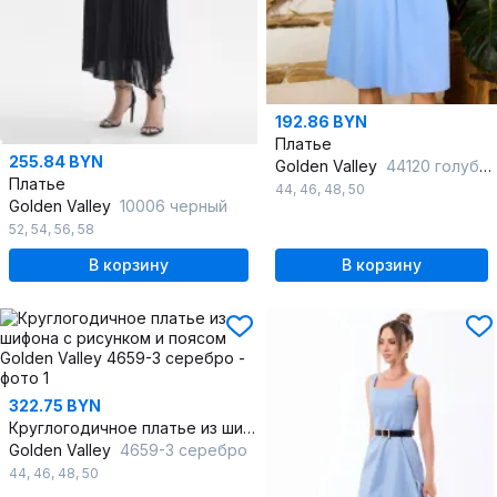
192.86 BYN
Платье
255.84 BYN
Golden Valley
44120 голубой
Платье
44
,
46
,
48
,
50
Golden Valley
10006 черный
52
,
54
,
56
,
58
В корзину
В корзину
322.75 BYN
Круглогодичное платье из шифона с рисунком и поясом
Golden Valley
4659-3 серебро
44
,
46
,
48
,
50