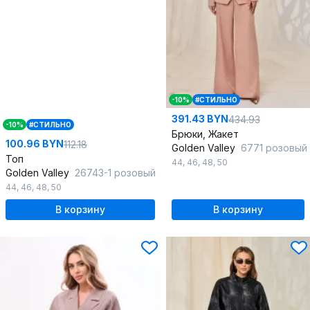
-10%
#СТИЛЬНО
391.43 BYN
434.93
-10%
#СТИЛЬНО
Брюки, Жакет
100.96 BYN
112.18
Golden Valley
6771 розовый
Топ
44
,
46
,
48
,
50
Golden Valley
26743-1 розовый
44
,
46
,
48
,
50
В корзину
В корзину