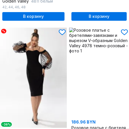
Golden Valley
4811 белый
42
,
44
,
46
,
48
В корзину
В корзину
%
186.96 BYN
-36%
Розовое платье с бретелями-завязками и вырезом V-образным