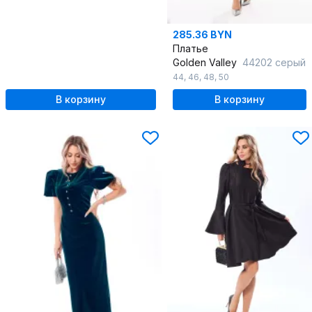
285.36 BYN
Платье
Golden Valley
44202 серый
44
,
46
,
48
,
50
В корзину
В корзину