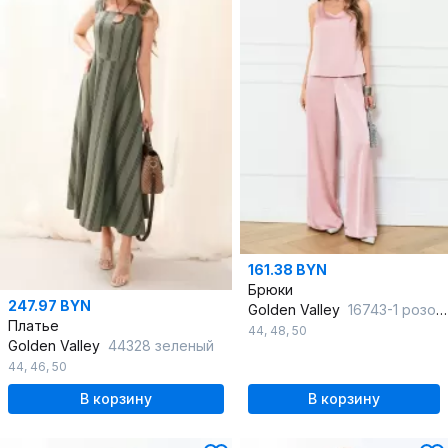
161.38 BYN
Брюки
247.97 BYN
Golden Valley
16743-1 розовый
Платье
44
,
48
,
50
Golden Valley
44328 зеленый
44
,
46
,
50
В корзину
В корзину