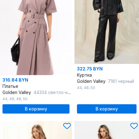
322.75 BYN
Куртка
316.84 BYN
Golden Valley
7181 черный
Платье
44
,
48
,
50
Golden Valley
44334 светло-коричневый
44
,
46
,
48
,
50
В корзину
В корзину