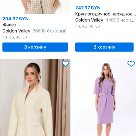
247.97 BYN
Круглогодичное нарядное платье с рельефами черное на подкладке
204.67 BYN
Golden Valley
44098 черный
Жилет
44
,
46
,
48
,
50
Golden Valley
36638 бежевый
44
,
46
,
48
,
50
В корзину
В корзину