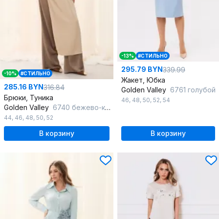
-13%
#СТИЛЬНО
295.79 BYN
339.99
-10%
#СТИЛЬНО
Жакет, Юбка
285.16 BYN
316.84
Golden Valley
6761 голубой
Брюки, Туника
46
,
48
,
50
,
52
,
54
Golden Valley
6740 бежево-коричневый
44
,
46
,
48
,
50
,
52
В корзину
В корзину