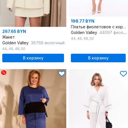
198.77 BYN
Платье фиолетовое с коротким рукавом и шлицей, без подкладки
267.65 BYN
Golden Valley
44097 фиолетовый
Жакет
44
,
46
,
48
,
50
Golden Valley
36768 молочный
44
,
46
,
48
,
50
В корзину
В корзину
%