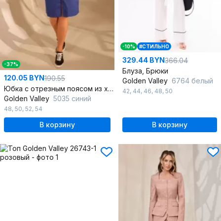
-10%
#СТИЛЬНО
329.44 BYN
366.04
-37%
Блуза, Брюки
120.05 BYN
190.55
Golden Valley
6764 белый
Юбка с отрезным поясом из хлопка с карманами
42
,
44
,
46
,
48
,
50
Golden Valley
5035 синий
48
,
50
,
52
,
54
В корзину
В корзину