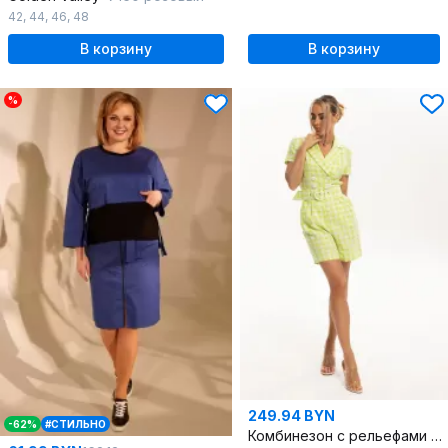
42
,
44
,
46
,
48
В корзину
В корзину
%
249.94 BYN
-62%
#СТИЛЬНО
Комбинезон с рельефами и накладными карманами из льна