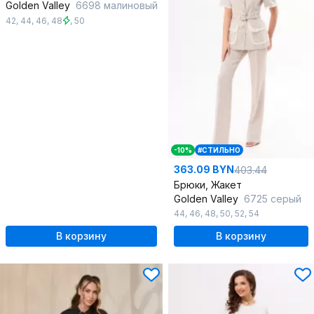
Golden Valley
6698 малиновый
42
,
44
,
46
,
48
,
50
-10%
#СТИЛЬНО
363.09 BYN
403.44
Брюки, Жакет
Golden Valley
6725 серый
44
,
46
,
48
,
50
,
52
,
54
В корзину
В корзину