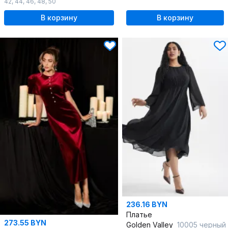
42
,
44
,
46
,
48
,
50
В корзину
В корзину
236.16 BYN
Платье
273.55 BYN
Golden Valley
10005 черный