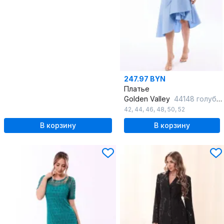
247.97 BYN
Платье
Golden Valley
44148 голубой
42
,
44
,
46
,
48
,
50
,
52
В корзину
В корзину