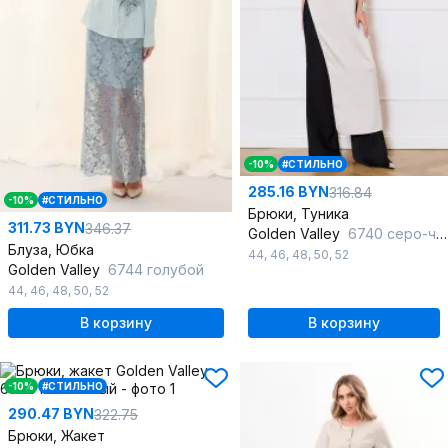
-10%
#СТИЛЬНО
285.16 BYN
316.84
-10%
#СТИЛЬНО
Брюки, Туника
311.73 BYN
346.37
Golden Valley
6740 серо-черный
Блуза, Юбка
44
,
46
,
48
,
50
,
52
Golden Valley
6744 голубой
44
,
46
,
48
,
50
,
52
В корзину
В корзину
-10%
#СТИЛЬНО
290.47 BYN
322.75
Брюки, Жакет