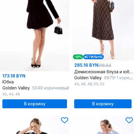
-10%
#СТИЛЬНО
285.16 BYN
316.84
Демисезонная блуза и юбка плиссированные со складками
173.18 BYN
Golden Valley
6679-1 коричневый
Юбка
44
,
46
,
48
,
50
,
52
Golden Valley
5049 коричневый
42
,
44
,
46
В корзину
В корзину