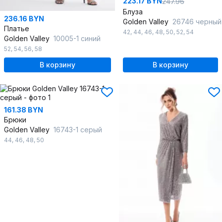
223.17 BYN
247.96
Блуза
236.16 BYN
Golden Valley
26746 черный
Платье
42
,
44
,
46
,
48
,
50
,
52
,
54
Golden Valley
10005-1 синий
52
,
54
,
56
,
58
В корзину
В корзину
161.38 BYN
Брюки
Golden Valley
16743-1 серый
44
,
46
,
48
,
50