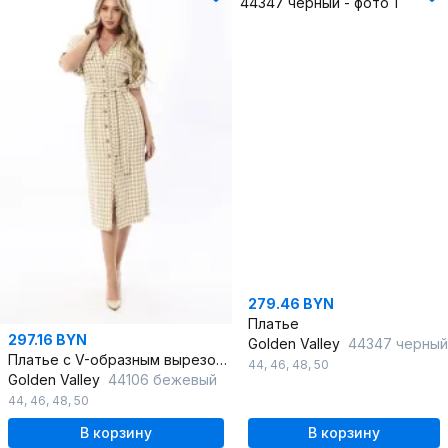
279.46 BYN
Платье
297.16 BYN
Golden Valley
44347 черный
Платье с V-образным вырезом, хлопок, трикотаж, универсальное
44
,
46
,
48
,
50
Golden Valley
44106 бежевый
44
,
46
,
48
,
50
В корзину
В корзину