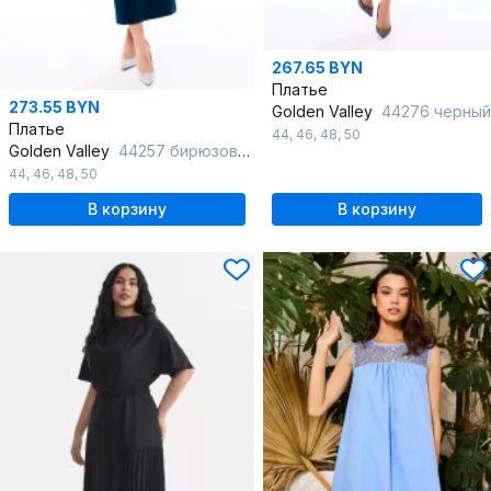
267.65 BYN
Платье
273.55 BYN
Golden Valley
44276 черный
Платье
44
,
46
,
48
,
50
Golden Valley
44257 бирюзовый
44
,
46
,
48
,
50
В корзину
В корзину