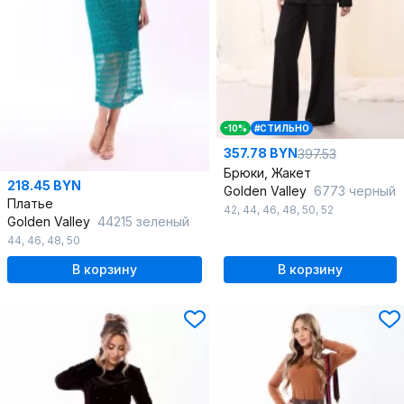
-10%
#СТИЛЬНО
357.78 BYN
397.53
Брюки, Жакет
218.45 BYN
Golden Valley
6773 черный
Платье
42
,
44
,
46
,
48
,
50
,
52
Golden Valley
44215 зеленый
44
,
46
,
48
,
50
В корзину
В корзину