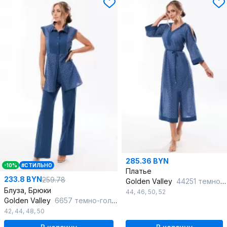
285.36 BYN
-10%
#СТИЛЬНО
Платье
233.8 BYN
259.78
Golden Valley
44251 темно-голубой
Блуза, Брюки
44
,
46
,
50
,
52
Golden Valley
6657 темно-голубой
42
,
44
,
48
,
50