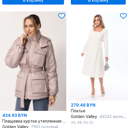
В корзину
В корзину
279.46 BYN
Платье
434.93 BYN
Golden Valley
44242 молочный
Плащевка куртка утепленная с капюшоном и съемным поясом
44
,
48
,
50
,
52
Golden Valley
7160 розовый