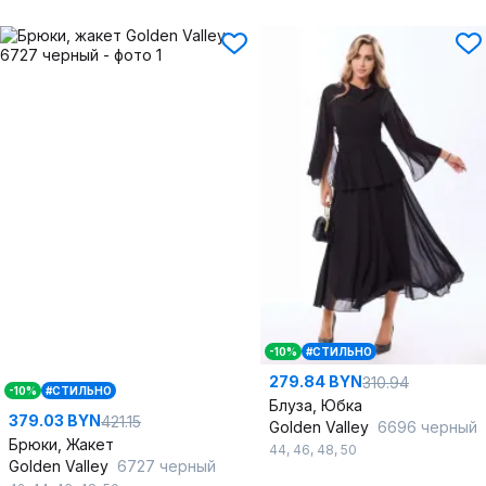
-10%
#СТИЛЬНО
279.84 BYN
310.94
-10%
#СТИЛЬНО
Блуза, Юбка
379.03 BYN
421.15
Golden Valley
6696 черный
Брюки, Жакет
44
,
46
,
48
,
50
Golden Valley
6727 черный