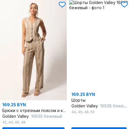
169.25 BYN
Шорты
169.25 BYN
Golden Valley
16638 бежевый
Брюки с отрезным поясом и карманами из вискозы
44
,
46
,
48
,
50
Golden Valley
16639 бежевый
42
,
44
,
46
,
48