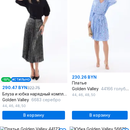
230.26 BYN
-10%
#СТИЛЬНО
Платье
290.47 BYN
322.75
Golden Valley
44166 голубой
Блуза и юбка нарядный комплект, гофре, серый и черный
44
,
46
,
48
,
50
Golden Valley
6683 серебро
44
,
46
,
48
,
50
В корзину
В корзину