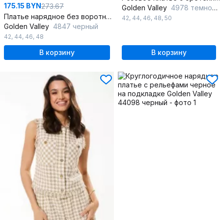
175.15 BYN
273.67
Golden Valley
4978 темно-розовый
Платье нарядное без воротника с рельефами и подкладкой
42
,
44
,
46
,
48
,
50
Golden Valley
4847 черный
42
,
44
,
46
,
48
В корзину
В корзину