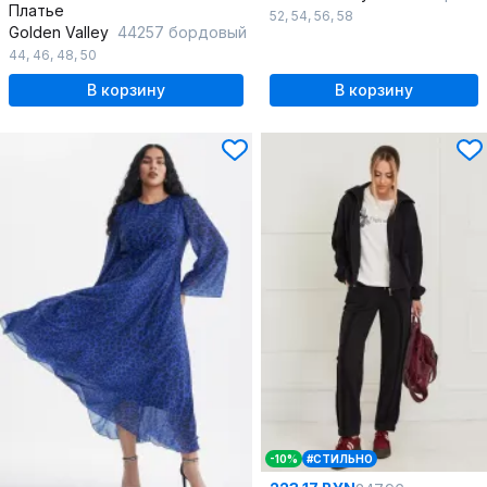
Платье
52
,
54
,
56
,
58
Golden Valley
44257 бордовый
44
,
46
,
48
,
50
В корзину
В корзину
-10%
#СТИЛЬНО