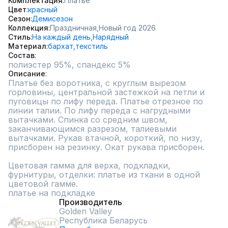
Комплектация
Платье
Цвет
красный
Сезон
Демисезон
Коллекция
Праздничная,
Новый год 2026
Стиль
На каждый день,
Нарядный
Материал
бархат,
текстиль
Состав
полиэстер 95%, спандекс 5%
Описание
Платье без воротника, с круглым вырезом 
горловины, центральной застежкой на петли и 
пуговицы по лифу переда. Платье отрезное по 
линии талии. По лифу переда с нагрудными 
вытачками. Спинка со средним швом, 
заканчивающимся разрезом, талиевыми 
вытачками. Рукав втачной, короткий, по низу, 
присборен на резинку. Окат рукава присборен.

Цветовая гамма для верха, подкладки, 
фурнитуры, отделки: платье из ткани в одной 
цветовой гамме.

платье на подкладке
Производитель
Golden Valley
Республика Беларусь