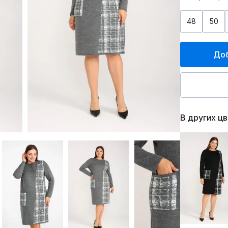
48
50
Доб
В других ц