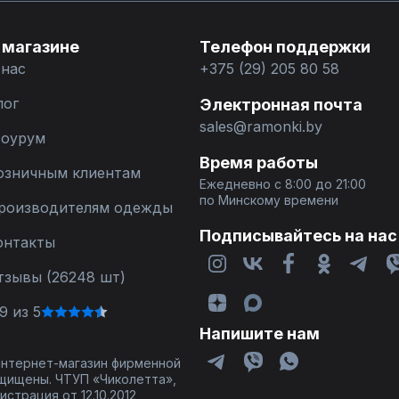
 магазине
Телефон поддержки
 нас
+375 (29) 205 80 58
лог
Электронная почта
sales@ramonki.by
оурум
Время работы
озничным клиентам
Ежедневно с 8:00 до 21:00
по Минскому времени
роизводителям одежды
Подписывайтесь на нас
онтакты
тзывы (26248 шт)
9 из 5
Напишите нам
 интернет-магазин фирменной
щищены. ЧТУП «Чиколетта»,
страция от 12.10.2012