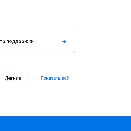
тр поддержки
Легкие
Нарядные
Деловой стиль
Вече
Показать всё