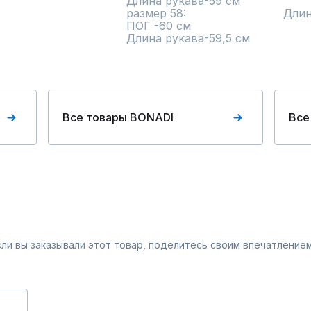
Длина рукава-59 см                      
размер 58:                            Длина изд.от 
ПОГ -60 см                                                        ПОБ -62 см 
Длина рукава-59,5 см
Все товары BONADI
Все
Если вы заказывали этот товар, поделитесь своим впечатлением