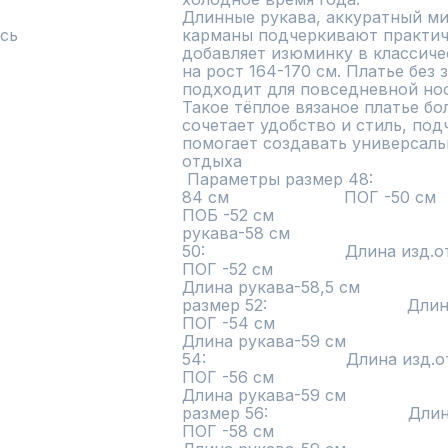
Длинные рукава, аккуратный ми
сь
карманы подчеркивают практичн
добавляет изюминку в классиче
на рост 164-170 см. Платье без 
подходит для повседневной носк
Такое тёплое вязаное платье б
сочетает удобство и стиль, под
помогает создавать универсаль
отдыха

 Параметры размер 48:                            Длина изд.от ростка- 
84 см                       ПОГ -50 см                                                        
ПОБ -52 см                                   
рукава-58 см                            
50:                            Длина изд.от ростка- 84
ПОГ -52 см                                                        ПОБ -54 см 
Длина рукава-58,5 см                   
размер 52:                            Длина изд.от 
ПОГ -54 см                                                        ПОБ -56 см 
Длина рукава-59 см                    
54:                            Длина изд.от ростка-87 
ПОГ -56 см                                                        ПОБ -58 см 
Длина рукава-59 см                      
размер 56:                            Длина изд.от 
ПОГ -58 см                                                        ПОБ -60 см 