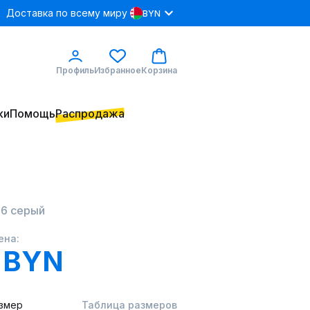
Доставка по всему миру
BYN
Профиль
Избранное
Корзина
ки
Помощь
Распродажа
6 серый
ена:
 BYN
змер
Таблица размеров