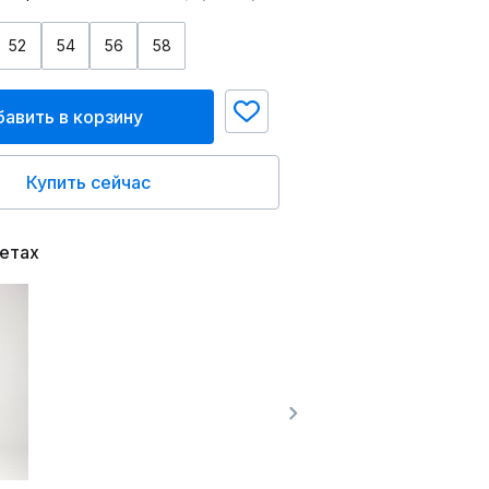
52
54
56
58
авить в корзину
Купить сейчас
ветах