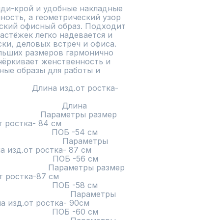
ди-крой и удобные накладные 
ость, а геометрический узор 
ский офисный образ. Подходит 
застёжек легко надевается и 
и, деловых встреч и офиса.

ольших размеров гармонично 
чёркивает женственность и 
ные образы для работы и 
                         Длина 
                    Параметры размер 
 см                       
                                                           
                        Параметры 
ростка- 87 см                       
                                                           
                    Параметры размер 
см                       
                                                           
                           Параметры 
ростка- 90см                       
                                                           