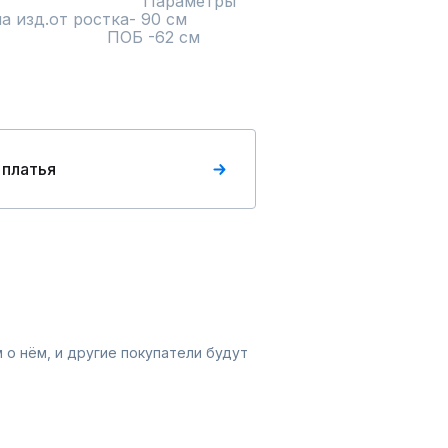
                           Параметры 
ростка- 90 см                       
                                                           
 платья
 о нём, и другие покупатели будут