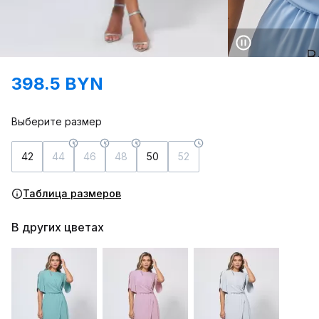
398.5 BYN
Выберите размер
42
44
46
48
50
52
Таблица размеров
В других цветах