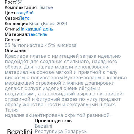
Рост
164
Комплектация
Платье
Цвет
голубой
Сезон
Лето
Коллекция
Весна,
Весна 2026
Стиль
На каждый день
Материал
текстиль
Состав
55 % полиэстер,45% вискоза
Описание
Красивое платье с имитацией запаха идеально 
подойдёт для создания стильного, нарядного

образа. Для пошива модели использовали 
материал на основе мягкой и приятной к телу

вискозы с полиэстером.Рукава-воланы с красиво 
мерцающей стразиной и мягкие драпировки 
делают силуэт изделия очень лёгким и 
воздушным , а каплевидный вырез с пуговицей-
стразиной и фигурный разрез по низу придают 
образу женственности и сексуальный штрих. 
Талия

изделия акцентирована скрытой резинкой.
Производитель
Bazalini
Республика Беларусь