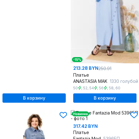
-15%
213.28 BYN
250.91
Платье
ANASTASIA MAK
1330 голубой
50
,
52
,
54
,
56
,
58
,
60
В корзину
В корзину
Новинка
317.42 BYN
Платье
Fantazia Mod
5396БП