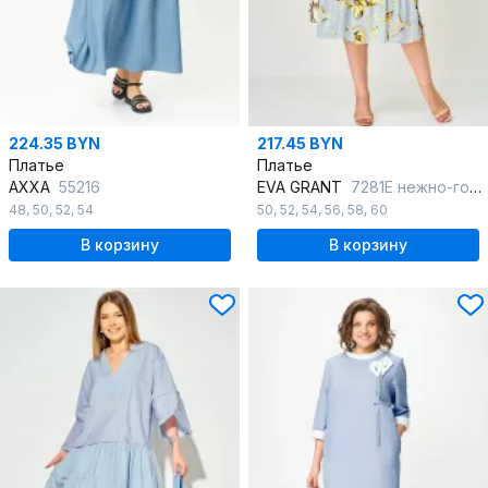
224.35 BYN
217.45 BYN
Платье
Платье
AXXA
55216
EVA GRANT
7281Е нежно-голубой_цветочный_принт
48
,
50
,
52
,
54
50
,
52
,
54
,
56
,
58
,
60
В корзину
В корзину