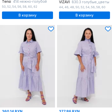
Tensi
414 нежно-голубой
VIZAVI
830.3 голубые_цветы
50
,
52
,
54
,
56
,
58
,
60
,
62
44
,
46
,
48
,
50
,
52
,
54
,
56
,
58
,
60
В корзину
В корзину
360.14 BYN
377.86 BYN