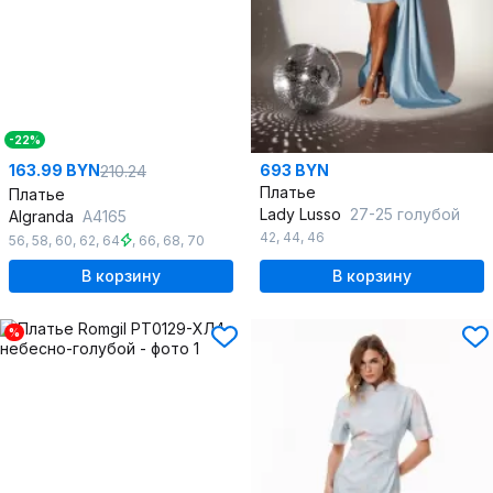
-22%
163.99 BYN
693 BYN
210.24
Платье
Платье
Lady Lusso
27-25 голубой
Algranda
А4165
42
,
44
,
46
56
,
58
,
60
,
62
,
64
,
66
,
68
,
70
В корзину
В корзину
%