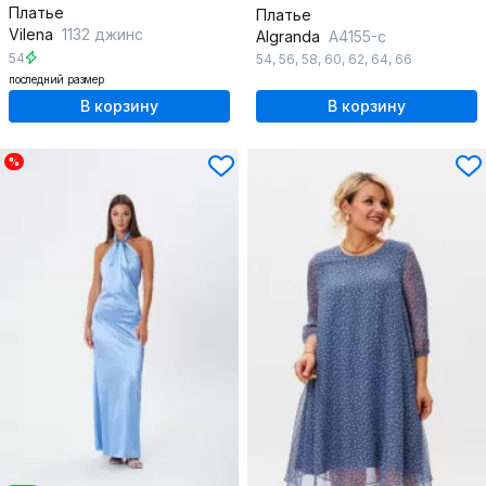
Платье
Платье
Vilena
1132 джинс
Algranda
А4155-с
54
54
,
56
,
58
,
60
,
62
,
64
,
66
последний размер
В корзину
В корзину
%