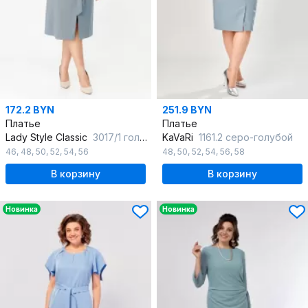
172.2 BYN
251.9 BYN
Платье
Платье
Lady Style Classic
3017/1 голубые-тона
KaVaRi
1161.2 серо-голубой
46
,
48
,
50
,
52
,
54
,
56
48
,
50
,
52
,
54
,
56
,
58
В корзину
В корзину
Новинка
Новинка