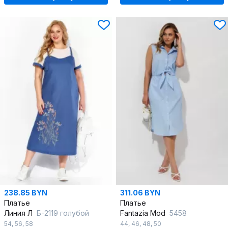
238.85 BYN
311.06 BYN
Платье
Платье
Линия Л
Б-2119 голубой
Fantazia Mod
5458
54
,
56
,
58
44
,
46
,
48
,
50