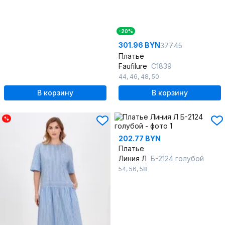
-20%
301.96 BYN
377.45
Платье
Faufilure
C1839
44
,
46
,
48
,
50
В корзину
В корзину
%
202.77 BYN
Платье
Линия Л
Б-2124 голубой
54
,
56
,
58