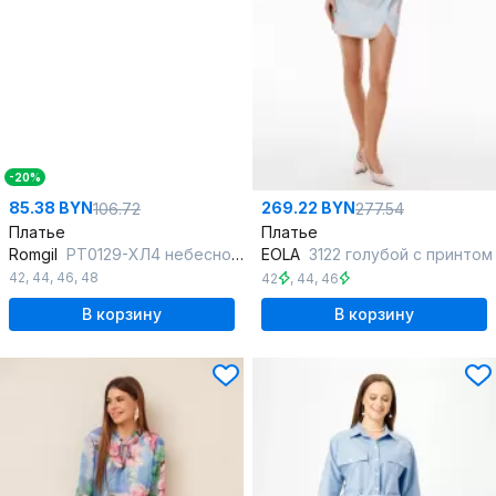
-20%
85.38 BYN
269.22 BYN
106.72
277.54
Платье
Платье
Romgil
РТ0129-ХЛ4 небесно-голубой
EOLA
3122 голубой с принтом
42
,
44
,
46
,
48
42
,
44
,
46
В корзину
В корзину