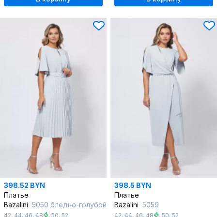
398.52 BYN
398.5 BYN
Платье
Платье
Bazalini
5050 бледно-голубой
Bazalini
5059
42
,
44
,
46
,
48
,
50
,
52
42
,
44
,
46
,
48
,
50
,
52