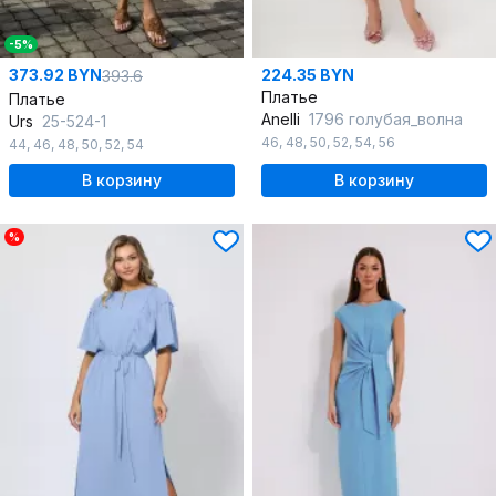
-5%
373.92 BYN
224.35 BYN
393.6
Платье
Платье
Anelli
1796 голубая_волна
Urs
25-524-1
46
,
48
,
50
,
52
,
54
,
56
44
,
46
,
48
,
50
,
52
,
54
В корзину
В корзину
%