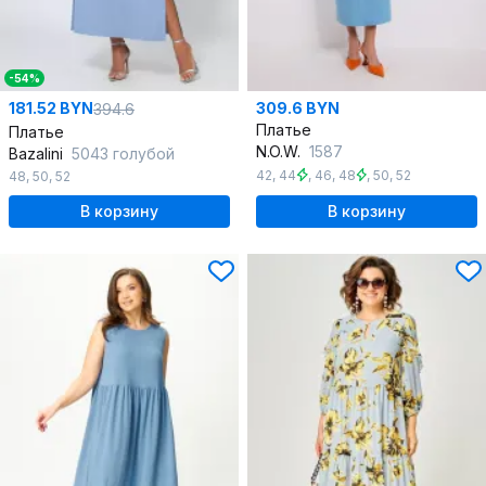
-54%
181.52 BYN
309.6 BYN
394.6
Платье
Платье
N.O.W.
1587
Bazalini
5043 голубой
42
,
44
,
46
,
48
,
50
,
52
48
,
50
,
52
В корзину
В корзину