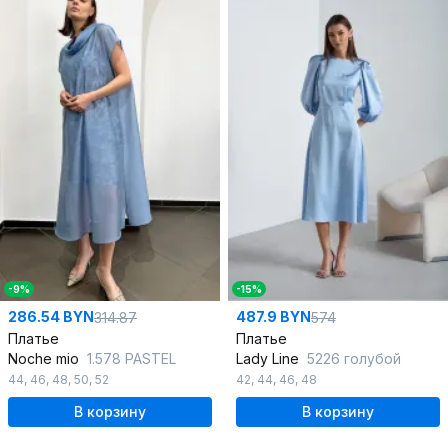
-9%
-15%
286.54 BYN
487.9 BYN
314.87
574
Платье
Платье
Noche mio
1.578 PASTEL
Lady Line
5226 голубой
44
,
46
,
48
,
50
,
52
42
,
44
,
46
,
48
В корзину
В корзину