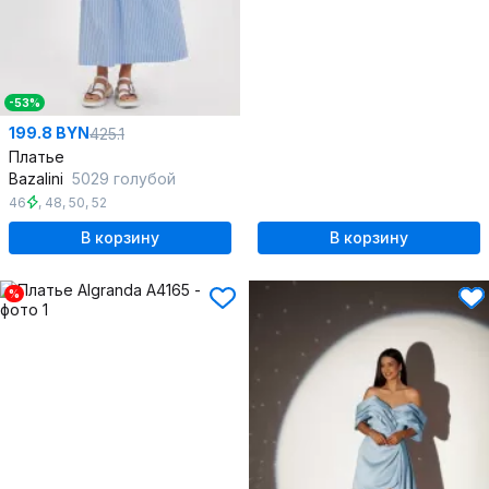
-53%
199.8 BYN
425.1
Платье
Bazalini
5029 голубой
46
,
48
,
50
,
52
В корзину
В корзину
%