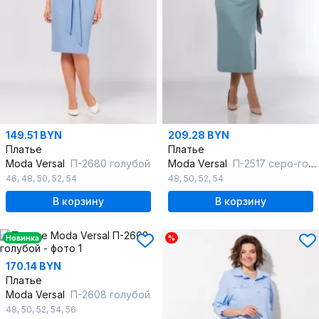
149.51 BYN
209.28 BYN
Платье
Платье
Moda Versal
П-2680 голубой
Moda Versal
П-2517 серо-голубой
46
,
48
,
50
,
52
,
54
48
,
50
,
52
,
54
В корзину
В корзину
Новинка
%
170.14 BYN
Платье
Moda Versal
П-2608 голубой
48
,
50
,
52
,
54
,
56