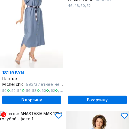
46
,
48
,
50
,
52
181.19 BYN
Платье
Michel chic
993/3 летнее_небо
50
,
52
,
54
,
56
,
58
,
60
,
62
,
64
,
66
,
68
В корзину
В корзину
%