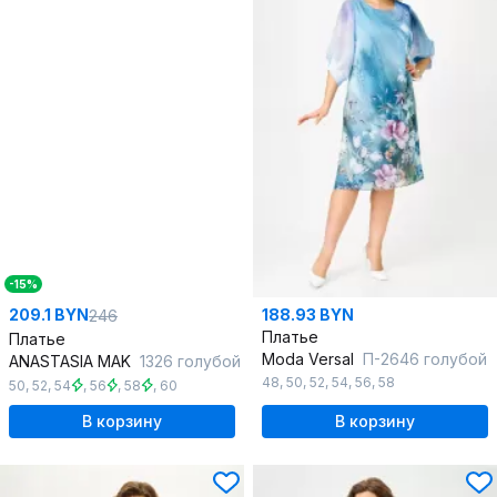
-15%
209.1 BYN
188.93 BYN
246
Платье
Платье
Moda Versal
П-2646 голубой
ANASTASIA MAK
1326 голубой
48
,
50
,
52
,
54
,
56
,
58
50
,
52
,
54
,
56
,
58
,
60
В корзину
В корзину