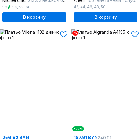
Michel chic
2132/2 нежно-голубой
Anelli
1651 винтажный_голубой
42
,
44
,
46
,
48
,
50
50
,
56
,
58
,
60
В корзину
В корзину
%
-22%
256.82 BYN
187.91 BYN
240.91