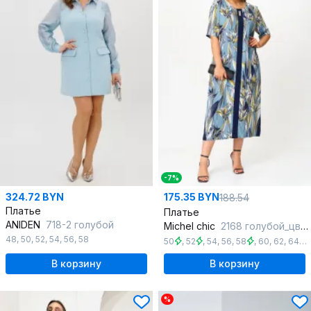
-7%
324.72 BYN
175.35 BYN
188.54
Платье
Платье
ANIDEN
718-2 голубой
Michel chic
2168 голубой_цветы
48
,
50
,
52
,
54
,
56
,
58
50
,
52
,
54
,
56
,
58
,
60
,
62
,
64
,
В корзину
В корзину
%