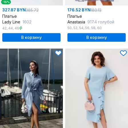
-15%
327.87 BYN
176.52 BYN
385.72
180.13
Платье
Платье
Lady Line
1602
Anastasia
917.4 голубой
50
,
52
,
54
,
56
,
58
,
60
42
,
44
,
46
В корзину
В корзину