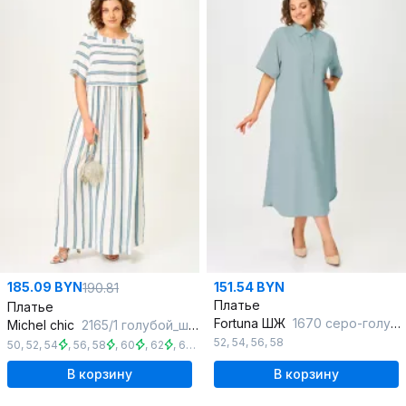
185.09 BYN
151.54 BYN
190.81
Платье
Платье
Fortuna ШЖ
1670 серо-голубой
Michel chic
2165/1 голубой_штрих
52
,
54
,
56
,
58
50
,
52
,
54
,
56
,
58
,
60
,
62
,
64
,
66
В корзину
В корзину