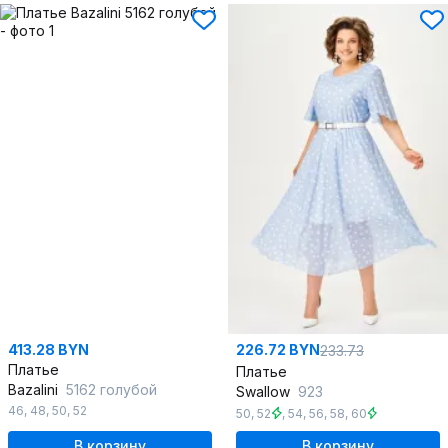
413.28 BYN
226.72 BYN
233.73
Платье
Платье
Bazalini
5162 голубой
Swallow
923
46
,
48
,
50
,
52
50
,
52
,
54
,
56
,
58
,
60
В корзину
В корзину