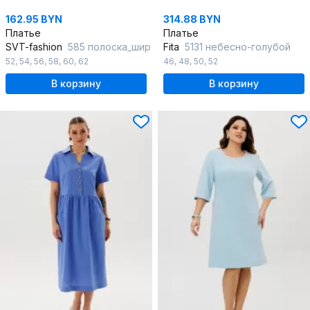
162.95 BYN
314.88 BYN
Платье
Платье
SVT-fashion
585 полоска_шир
Fita
5131 небесно-голубой
52
,
54
,
56
,
58
,
60
,
62
46
,
48
,
50
,
52
В корзину
В корзину