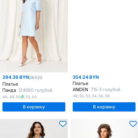
284.36 BYN
354.24 BYN
287.23
Платье
Платье
ANIDEN
715-3 голубой
Панда
124680 голубой
48
,
50
,
52
,
54
,
56
,
58
46
,
48
,
50
,
52
,
54
В корзину
В корзину