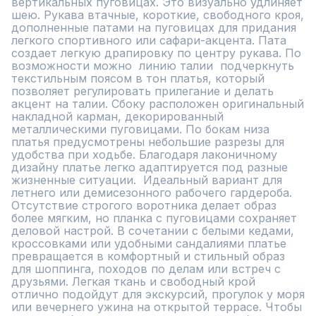
вертикальных пуговицах. Это визуально удлиняет 
шею. Рукава втачные, короткие, свободного кроя, 
дополненные патами на пуговицах для придания 
легкого спортивного или сафари-акцента. Пата 
создает легкую драпировку по центру рукава. По 
возможности можно  линию талии  подчеркнуть 
текстильным поясом в тон платья, который 
позволяет регулировать прилегание и делать 
акцент на талии. Сбоку расположен оригинальный 
накладной карман, декорированный 
металлическими пуговицами. По бокам низа 
платья предусмотрены небольшие разрезы для 
удобства при ходьбе. Благодаря лаконичному 
дизайну платье легко адаптируется под разные 
жизненные ситуации.  Идеальный вариант для 
летнего или демисезонного рабочего гардероба. 
Отсутствие строгого воротника делает образ 
более мягким, но планка с пуговицами сохраняет 
деловой настрой. В сочетании с белыми кедами, 
кроссовками или удобными сандалиями платье 
превращается в комфортный и стильный образ 
для шоппинга, походов по делам или встреч с 
друзьями. Легкая ткань и свободный крой 
отлично подойдут для экскурсий, прогулок у моря 
или вечернего ужина на открытой террасе. Чтобы 