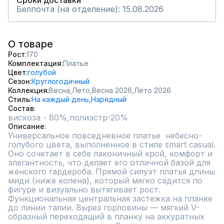
Сроки доставки
Белпочта (на отделение): 15.08.2026
О товаре
Рост
170
Комплектация
Платье
Цвет
голубой
Сезон
Круглогодичный
Коллекция
Весна,
Лето,
Весна 2026,
Лето 2026
Стиль
На каждый день,
Нарядный
Состав
вискоза - 80%,полиэстр-20%
Описание
Универсальное повседневное платье  небесно-
голубого цвета, выполненное в стиле smart casual. 
Оно сочетает в себе лаконичный крой, комфорт и 
элегантность, что делает его отличной базой для 
женского гардероба. Прямой силуэт платья длины 
миди (ниже колена), который мягко садится по 
фигуре и визуально вытягивает рост. 
Функциональная центральная застежка на планке 
до линии талии. Вырез горловины — мягкий V-
образный переходящий в планку на аккуратных 