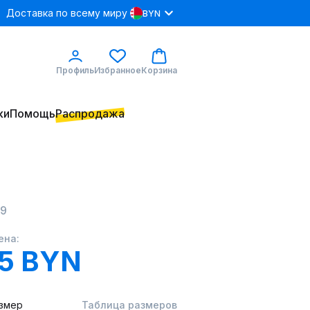
Доставка по всему миру
BYN
Профиль
Избранное
Корзина
ки
Помощь
Распродажа
59
ена:
.5 BYN
змер
Таблица размеров