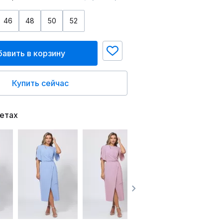
46
48
50
52
авить в корзину
Купить сейчас
ветах