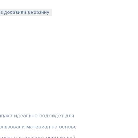
аз добавили в корзину
апаха идеально подойдёт для 
ользовали материал на основе 
воланы с красиво мерцающей 