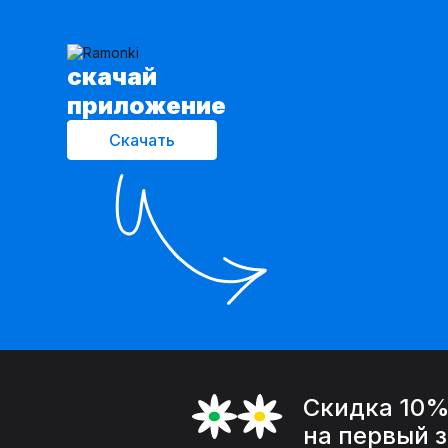
cкачай
приложение
Скачать
Скидка 10
на первый 