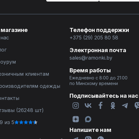
 магазине
Телефон поддержки
 нас
+375 (29) 205 80 58
лог
Электронная почта
sales@ramonki.by
оурум
Время работы
озничным клиентам
Ежедневно с 8:00 до 21:00
по Минскому времени
роизводителям одежды
Подписывайтесь на нас
онтакты
тзывы (26248 шт)
9 из 5
Напишите нам