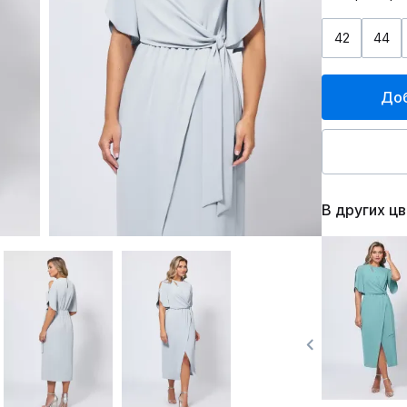
42
44
Доб
В других ц