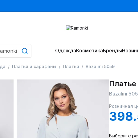
Одежда
Косметика
Бренды
Новин
да
Платья и сарафаны
Платья
Bazalini 5059
Платье
Bazalini 50
Розничная ц
398
Выберите ра