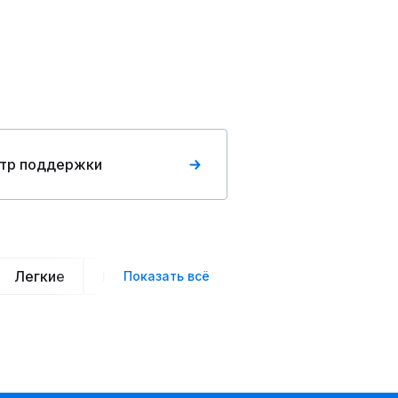
тр поддержки
Легкие
Нарядные
Деловой стиль
Вече
Показать всё