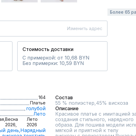
Более 65 р
Изменить адрес
Стоимость доставки
С примеркой: от 10,68 BYN
Без примерки: 10,59 BYN
Состав
164
55 % полиэстер,45% вискоза
Платье
голубой
Описание
Лето
Красивое платье с имитацией з
создания стильного, нарядного

ая,
Весна
Лето
образа. Для пошива модели исп
2026,
2026
ый день,
Нарядный
мягкой и приятной к телу

вискоза,
текстиль
вискозы с полиэстером.Рукава-