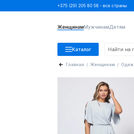
+375 (29) 205 80 58 - все страны
Женщинам
Мужчинам
Детям
Каталог
Главная
Женщинам
Одеж