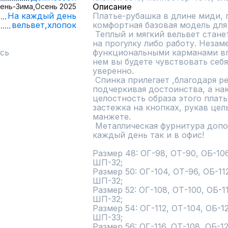
Описание
ень-Зима,
Осень 2025
На каждый день
Платье-рубашка в длине миди, 
вельвет,
хлопок
комфортная базовая модель для 
 Теплый и мягкий вельвет станет лучшим выбором для выхода 
на прогулку либо работу. Незаме
сь
функциональными карманами впи
нем вы будете чувствовать себ
уверенно. 

 Спинка прилегает ,благодаря резинке по талии, выгодно 
подчеркивая достоинства, а на
целостность образа этого платья
застежка на кнопках, рукав цел
манжете. 

 Металлическая фурнитура дополняет образ платья как на 
каждый день так и в офис!

Размер 48: ОГ-98, ОТ-90, ОБ-106
ШП-32;

Размер 50: ОГ-104, ОТ-96, ОБ-11
ШП-32;

Размер 52: ОГ-108, ОТ-100, ОБ-1
ШП-32;

Размер 54: ОГ-112, ОТ-104, ОБ-1
ШП-33;

Размер 56: ОГ-116, ОТ-108, ОБ-1