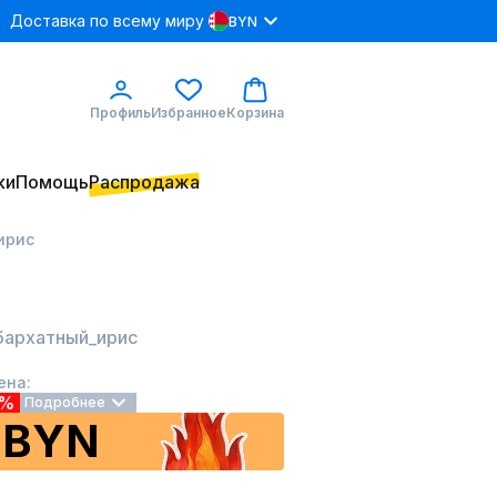
Доставка по всему миру
BYN
Профиль
Избранное
Корзина
ки
Помощь
Распродажа
_ирис
 бархатный_ирис
ена:
2%
Подробнее
 BYN