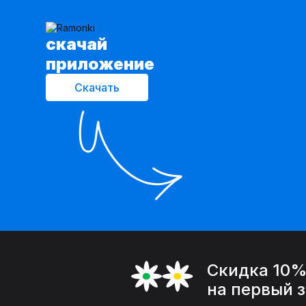
cкачай
приложение
Скачать
Скидка 10
на первый 