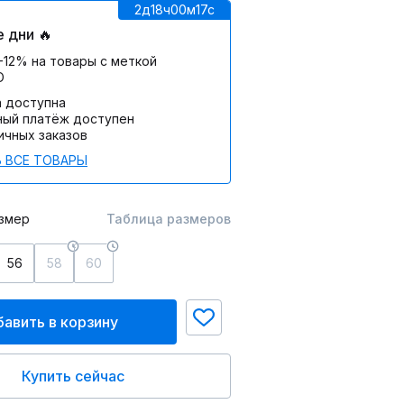
2д
18ч
00м
17c
 дни 🔥
-12% на товары с меткой
О
а доступна
ный платёж доступен
ичных заказов
 ВСЕ ТОВАРЫ
змер
Таблица размеров
56
58
60
авить в корзину
Купить сейчас