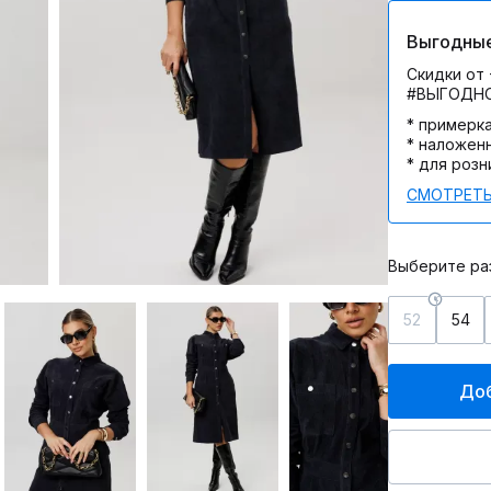
Выгодные
Скидки от 
#ВЫГОДН
* примерк
* наложен
* для розн
СМОТРЕТЬ
Выберите ра
52
54
Доб