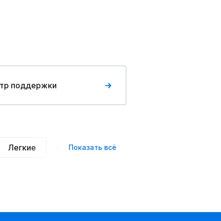
тр поддержки
Легкие
Нарядные
Деловой стиль
Вече
Показать всё