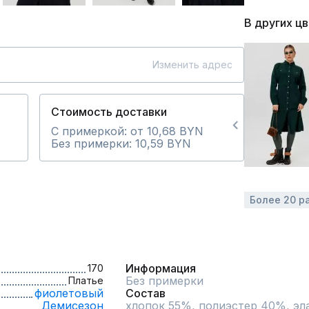
В других ц
Изменить адрес
Стоимость доставки
С примеркой: от 10,68 BYN
Без примерки: 10,59 BYN
Более 20 р
Информация
170
Без примерки
Платье
фиолетовый
Состав
Демисезон
хлопок 55%, полиэстер 40%, эл