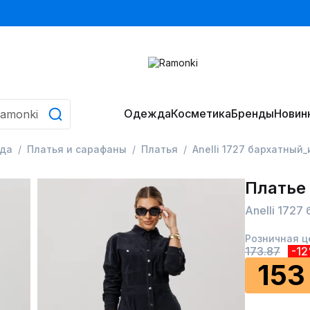
Одежда
Косметика
Бренды
Новин
да
Платья и сарафаны
Платья
Anelli 1727 бархатный
Платье
Anelli 1727
Розничная ц
173.87
-1
153