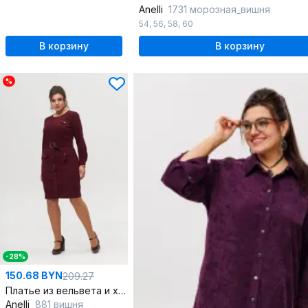
Anelli
1731 морозная_вишня
54
,
56
,
58
,
60
В корзину
В корзину
%
-28%
150.68 BYN
209.27
Платье из вельвета и хлопка, длина ниже колена с карманами
Anelli
881 вишня