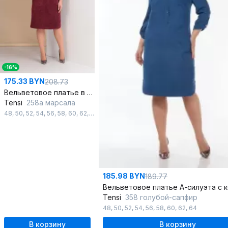
-16%
175.33 BYN
208.73
Вельветовое платье в стиле сафари с карманами
Tensi
258а марсала
48
,
50
,
52
,
54
,
56
,
58
,
60
,
62
,
64
,
66
,
68
185.98 BYN
189.77
Tensi
358 голубой-сапфир
48
,
50
,
52
,
54
,
56
,
58
,
60
,
62
,
64
В корзину
В корзину