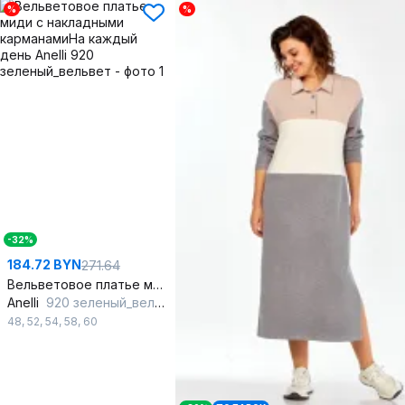
%
%
-32%
184.72 BYN
271.64
Вельветовое платье миди с накладными карманамиНа каждый день
Anelli
920 зеленый_вельвет
48
,
52
,
54
,
58
,
60