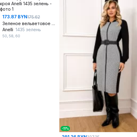
173.87 BYN
175.62
Зеленое вельветовое платье-рубашка прямого кроя
Anelli
1435 зелень
50
,
58
,
60
-11%
291.26 BYN