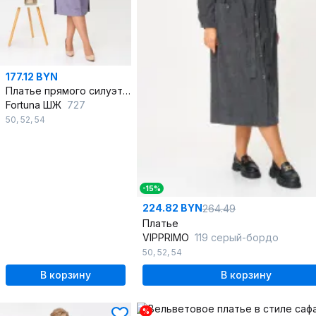
177.12 BYN
Платье прямого силуэта из вельвета с декоративными кантами
Fortuna ШЖ
727
50
,
52
,
54
-15%
224.82 BYN
264.49
Платье
VIPPRIMO
119 серый-бордо
50
,
52
,
54
В корзину
В корзину
%