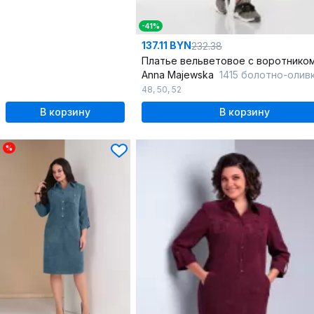
-41%
137.11 BYN
232.38
Anna Majewska
1415 болотно-олив
48
,
50
,
52
В корзину
В корзину
%