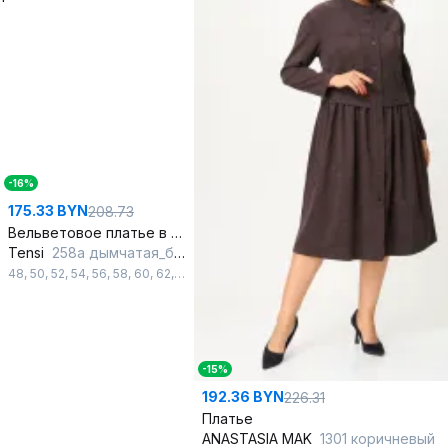
-16%
175.33 BYN
208.73
Вельветовое платье в стиле сафари на пуговицах
Tensi
258а дымчатая_бирюза
48
,
50
,
52
,
54
,
56
,
58
,
60
,
62
,
64
,
66
,
68
-15%
192.36 BYN
226.31
Платье
ANASTASIA MAK
1301 коричневый