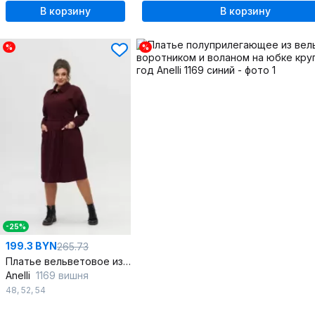
В корзину
В корзину
%
%
-25%
199.3 BYN
265.73
Платье вельветовое из хлопка, длина ниже колена с воланом
Anelli
1169 вишня
48
,
52
,
54