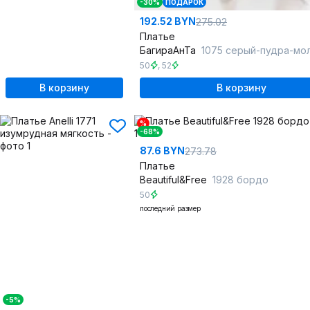
-30%
ПОДАРОК
192.52 BYN
275.02
Платье
БагираАнТа
1075 серый-пудра-мо
50
,
52
В корзину
В корзину
%
-68%
87.6 BYN
273.78
Платье
Beautiful&Free
1928 бордо
50
последний размер
-5%