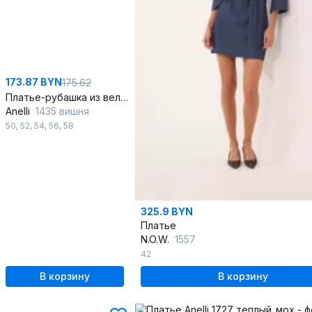
173.87 BYN
175.62
Платье-рубашка из вельвета с прямым кроем для повседневных образов
Anelli
1435 вишня
50
,
52
,
54
,
56
,
58
325.9 BYN
Платье
N.O.W.
1557
42
В корзину
В корзину