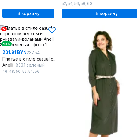
52
,
54
,
56
,
58
,
60
В корзину
В корзину
%
-15%
201.91 BYN
237.54
Платье в стиле casual с отрезным верхом и рукавами-воланами
Anelli
833.1 зеленый
46
,
48
,
50
,
52
,
54
,
56