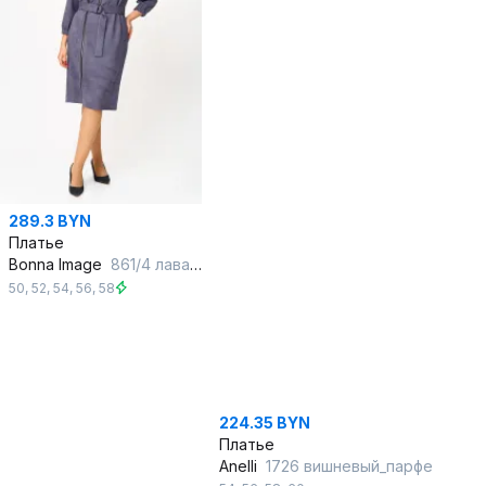
289.3 BYN
Платье
Bonna Image
861/4 лавандовый
50
,
52
,
54
,
56
,
58
224.35 BYN
Платье
Anelli
1726 вишневый_парфе