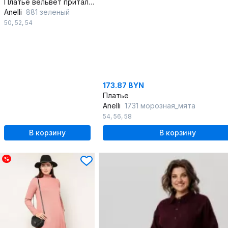
Платье вельвет приталенное ниже колена с карманами
Anelli
881 зеленый
50
,
52
,
54
173.87 BYN
Платье
Anelli
1731 морозная_мята
54
,
56
,
58
В корзину
В корзину
%