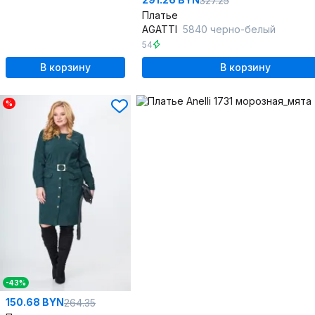
327.25
Платье
AGATTI
5840 черно-белый
54
В корзину
В корзину
%
-43%
150.68 BYN
264.35