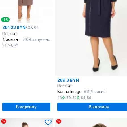
-9%
281.03 BYN
308.82
Платье
Диомант
2109 капучино
52
,
54
,
56
289.3 BYN
Платье
Bonna Image
861/1 синий
48
,
50
,
52
,
54
,
56
В корзину
В корзину
%
%