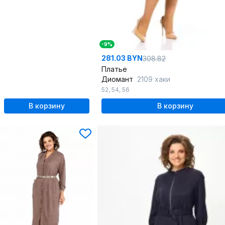
-9%
281.03 BYN
308.82
Платье
Диомант
2109 хаки
52
,
54
,
56
В корзину
В корзину