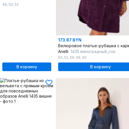
48
,
50
,
52
173.87 BYN
Anelli
1435 виноградный_сок
50
,
52
,
56
,
58
,
60
В корзину
В корзину