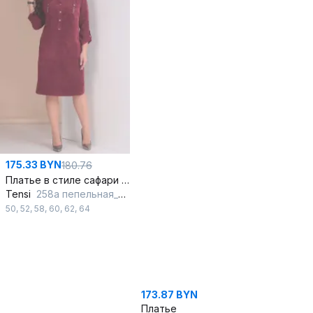
175.33 BYN
180.76
Платье в стиле сафари из вельвета с карманами и разрезами
Tensi
258а пепельная_роза
50
,
52
,
58
,
60
,
62
,
64
173.87 BYN
Платье