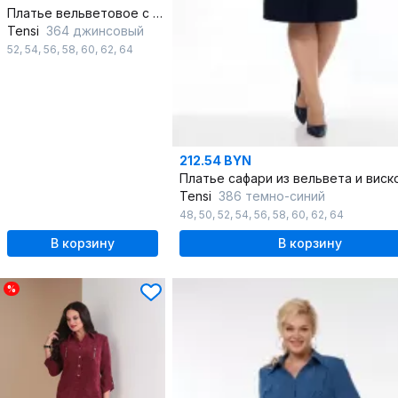
Платье вельветовое с кокетками и карманами
Tensi
364 джинсовый
52
,
54
,
56
,
58
,
60
,
62
,
64
212.54 BYN
Tensi
386 темно-синий
48
,
50
,
52
,
54
,
56
,
58
,
60
,
62
,
64
В корзину
В корзину
%