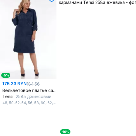
-5%
175.33 BYN
184.56
Вельветовое платье сафари с карманами и разрезами
Tensi
258а джинсовый
48
,
50
,
52
,
54
,
56
,
58
,
60
,
62
,
64
,
66
,
68
-16%