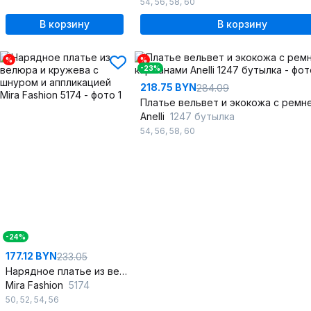
54
,
56
,
58
,
60
В корзину
В корзину
%
%
-23%
218.75 BYN
284.09
Anelli
1247 бутылка
54
,
56
,
58
,
60
-24%
177.12 BYN
233.05
Нарядное платье из велюра и кружева с шнуром и аппликацией
Mira Fashion
5174
50
,
52
,
54
,
56