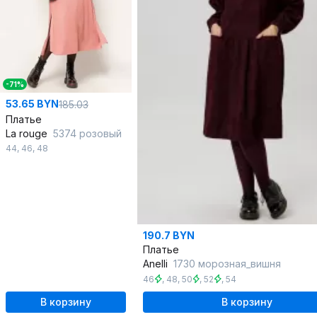
-71%
53.65 BYN
185.03
Платье
La rouge
5374 розовый
44
,
46
,
48
190.7 BYN
Платье
Anelli
1730 морозная_вишня
46
,
48
,
50
,
52
,
54
В корзину
В корзину