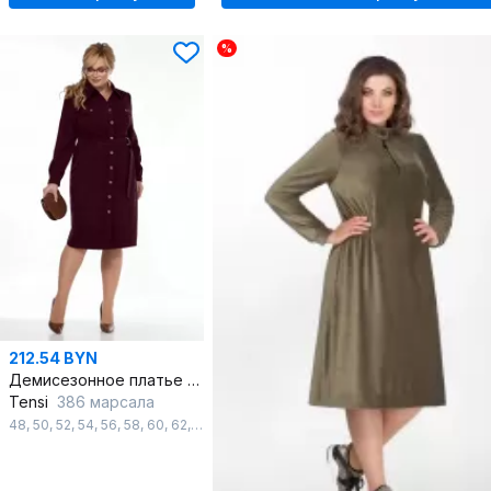
%
212.54 BYN
Демисезонное платье сафари из вельвета и вискозы для повседневной одежды
Tensi
386 марсала
48
,
50
,
52
,
54
,
56
,
58
,
60
,
62
,
64