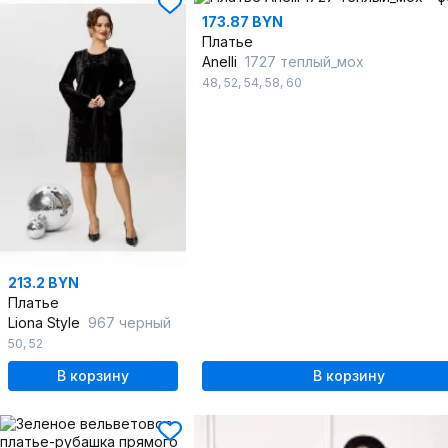
173.87 BYN
Платье
Anelli
1727 теплый_мох
48
,
52
,
54
,
58
,
60
213.2 BYN
Платье
Liona Style
967 черный
50
,
52
В корзину
В корзину