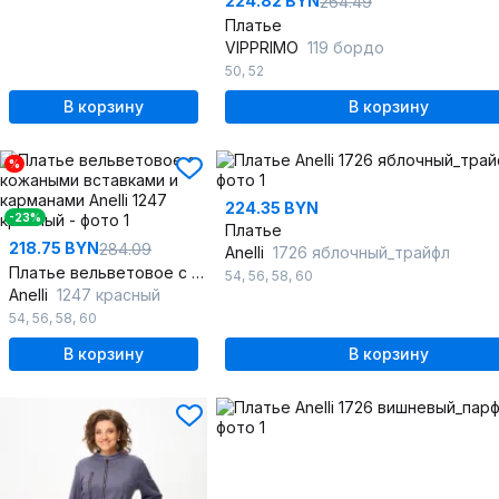
224.82 BYN
264.49
Платье
VIPPRIMO
119 бордо
50
,
52
В корзину
В корзину
%
224.35 BYN
-23%
Платье
218.75 BYN
284.09
Anelli
1726 яблочный_трайфл
Платье вельветовое с кожаными вставками и карманами
54
,
56
,
58
,
60
Anelli
1247 красный
54
,
56
,
58
,
60
В корзину
В корзину