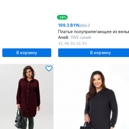
-29%
199.3 BYN
280.7
Anelli
1169 синий
42
,
48
,
50
,
52
,
54
В корзину
В корзину