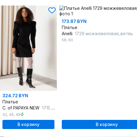
173.87 BYN
Платье
Anelli
1729 можжевеловая_ветвь
58
,
60
324.72 BYN
Платье
C. of PAPAYA NEW
1715 черный
42
,
46
,
48
В корзину
В корзину