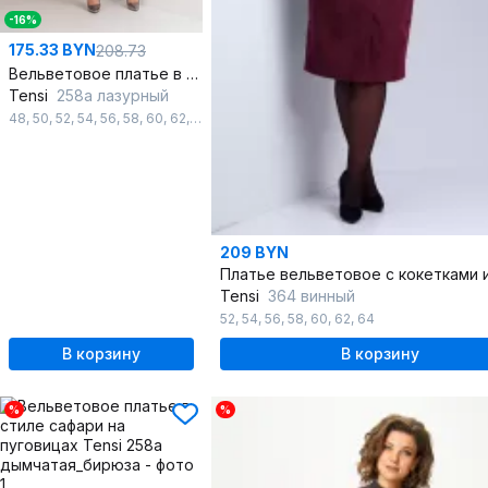
-16%
175.33 BYN
208.73
Вельветовое платье в стиле сафари с разрезом
Tensi
258а лазурный
48
,
50
,
52
,
54
,
56
,
58
,
60
,
62
,
64
,
66
,
68
209 BYN
Tensi
364 винный
52
,
54
,
56
,
58
,
60
,
62
,
64
В корзину
В корзину
%
%