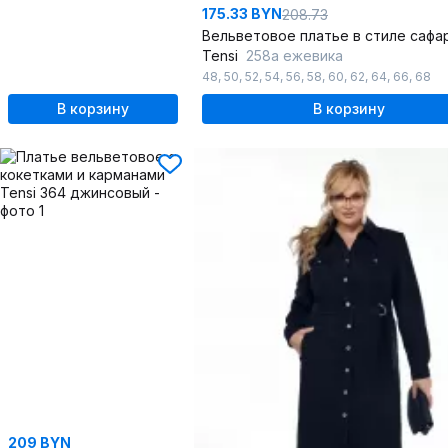
175.33 BYN
208.73
Tensi
258а ежевика
48
,
50
,
52
,
54
,
56
,
58
,
60
,
62
,
64
,
66
,
68
В корзину
В корзину
209 BYN