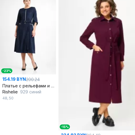
-23%
154.19 BYN
200.24
Платье с рельефами и застежкой на молнию из вельвета
Rishelie
929 синий
48
,
50
-15%