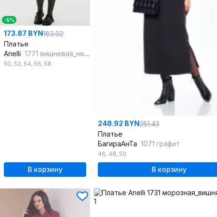
-5%
173.87 BYN
183.02
Платье
Anelli
1771 вишневая_нежность
50
,
52
,
54
,
56
,
58
248.92 BYN
251.43
Платье
БагираАнТа
1071 графит
46
,
48
,
50
В корзину
В корзину