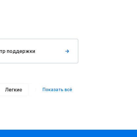
тр поддержки
Легкие
Нарядные
Деловой стиль
Вече
Показать всё