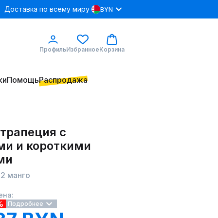
Доставка по всему миру
BYN
Профиль
Избранное
Корзина
ки
Помощь
Распродажа
 трапеция с
ми и короткими
ми
-2 манго
ена:
%
Подробнее