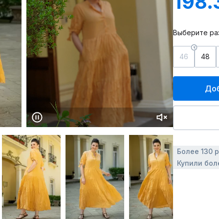
198.
Выберите ра
46
48
Доб
Более 130 
Купили бол