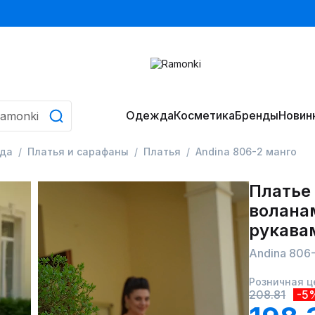
Одежда
Косметика
Бренды
Новин
да
Платья и сарафаны
Платья
Andina 806-2 манго
Платье
волана
рукава
Andina 806
Розничная ц
208.81
-5