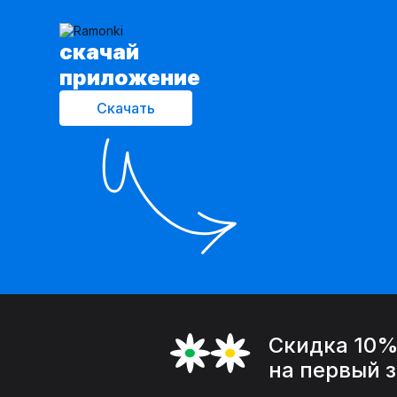
cкачай
приложение
Скачать
Скидка 10
на первый 