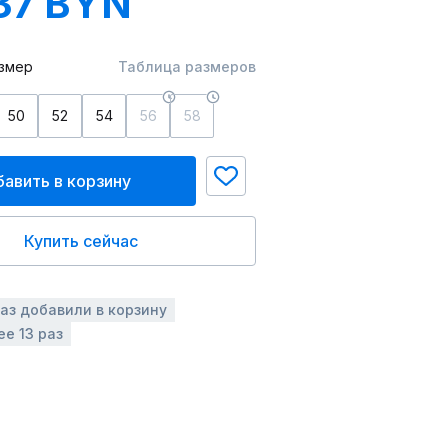
37 BYN
змер
Таблица размеров
50
52
54
56
58
авить в корзину
Купить сейчас
раз добавили в корзину
ее 13 раз