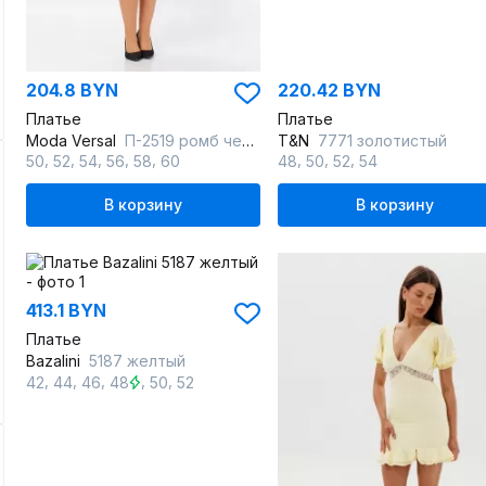
204.8 BYN
220.42 BYN
Платье
Платье
Moda Versal
П-2519 ромб черн+золото
T&N
7771 золотистый
,
,
,
,
,
,
,
,
50
52
54
56
58
60
48
50
52
54
В корзину
В корзину
413.1 BYN
Платье
Bazalini
5187 желтый
,
,
,
,
,
42
44
46
48
50
52