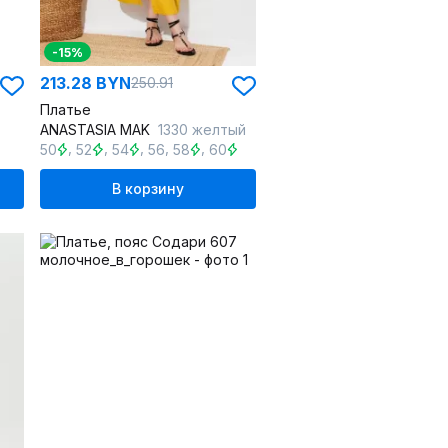
-15%
213.28 BYN
250.91
Платье
ANASTASIA MAK
1330 желтый
,
,
,
,
,
50
52
54
56
58
60
В корзину