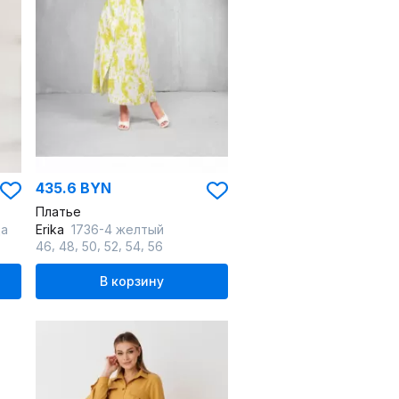
435.6 BYN
Платье
ца
Erika
1736-4 желтый
,
,
,
,
,
46
48
50
52
54
56
В корзину