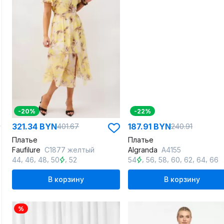
-20%
-22%
321.34 BYN
187.91 BYN
401.67
240.91
Платье
Платье
Faufilure
C1877 желтый
Algranda
А4155
,
,
,
,
,
,
,
,
,
,
44
46
48
50
52
54
56
58
60
62
64
66
В корзину
В корзину
%