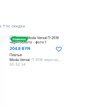
е ↑
по скидке
Новинка
204.8 BYN
Платье
Moda Versal
П-2519 черн+золото
,
,
50
52
54