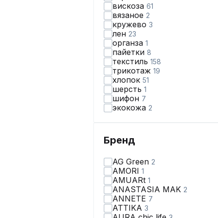
вискоза
61
вязаное
2
кружево
3
лен
23
органза
1
пайетки
8
текстиль
158
трикотаж
19
хлопок
51
шерсть
1
шифон
7
экокожа
2
Бренд
AG Green
2
AMORI
1
AMUARt
1
ANASTASIA MAK
2
ANNETE
7
ATTIKA
3
AURA chic life
3