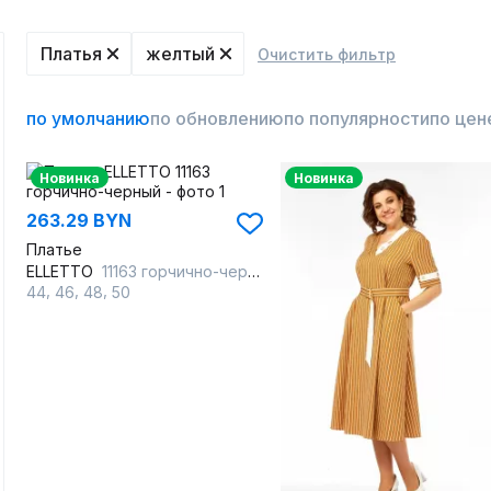
Платья
желтый
Очистить фильтр
по умолчанию
по обновлению
по популярности
по цен
Новинка
Новинка
263.29 BYN
Платье
ELLETTO
11163 горчично-черный
,
,
,
44
46
48
50