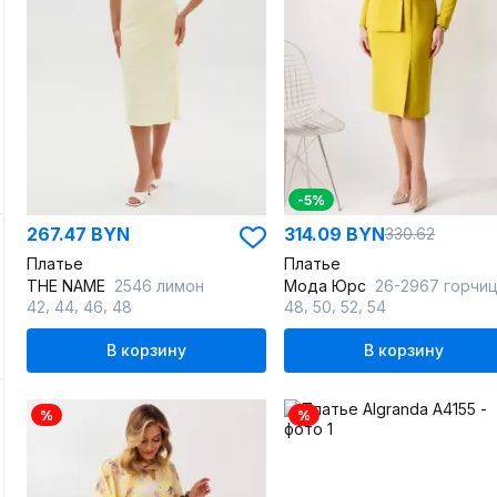
-5%
267.47 BYN
314.09 BYN
330.62
Платье
Платье
THE NAME
2546 лимон
Мода Юрс
26-2967 горчи
,
,
,
,
,
,
42
44
46
48
48
50
52
54
В корзину
В корзину
%
%