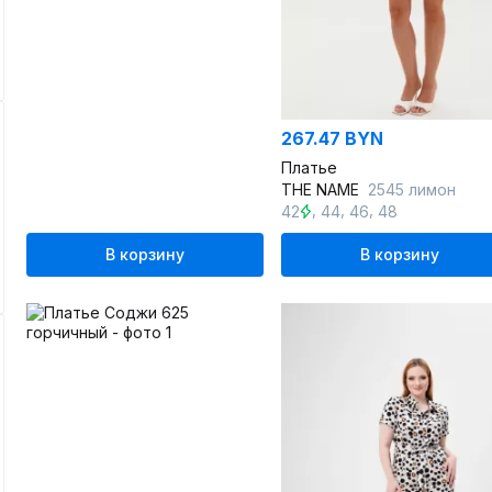
267.47 BYN
Платье
THE NAME
2545 лимон
,
,
,
42
44
46
48
В корзину
В корзину