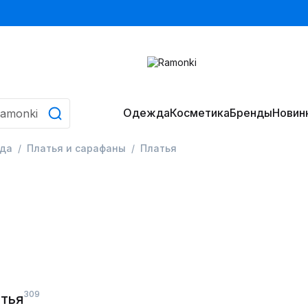
Одежда
Косметика
Бренды
Новин
да
Платья и сарафаны
Платья
309
тья