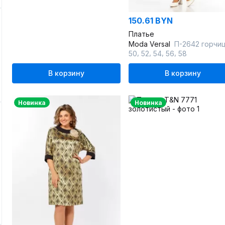
150.61 BYN
Платье
Moda Versal
П-2642 горчи
,
,
,
,
50
52
54
56
58
В корзину
В корзину
Новинка
Новинка