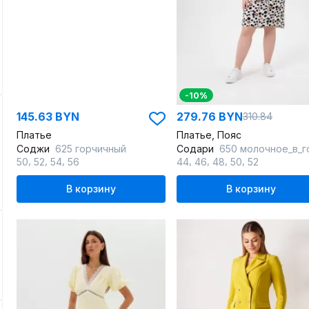
-10%
145.63 BYN
279.76 BYN
310.84
Платье
Платье, Пояс
Соджи
625 горчичный
Содари
650 молочное_в_гороше
,
,
,
,
,
,
,
50
52
54
56
44
46
48
50
52
В корзину
В корзину