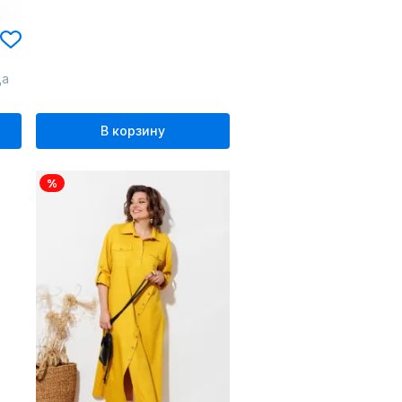
ца
В корзину
%