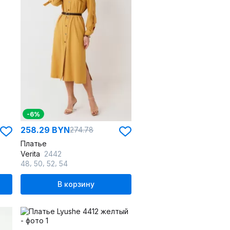
-6%
258.29 BYN
274.78
Платье
Verita
2442
,
,
,
48
50
52
54
В корзину