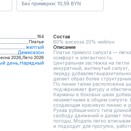
Без примерки: 10,59 BYN
Состав
164
Платье
желтый
Описание
Демисезон
Платье прямого силуэта — лёгка
комфорт и элегантность.  

есна 2026,
Лето 2026
ый день,
Нарядный
Центральная застёжка на петли
аккуратный, вытянутый силуэт, 
переду добавляетвыразительнос
делает образ более структурным
По линии талии расположена шир
подчёркивает фигуру и обеспеч
Карманы в боковых швах добавл
незаметными в общем силуэте. 
создающая красивую линию и у
Рукав рубашечного типа длиной 
свободу движений и делает пла
погоды. Модель легко вписывае
и подходит для прогулок, работ