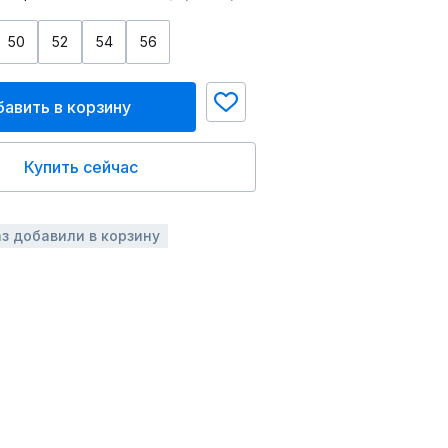
50
52
54
56
авить в корзину
Купить сейчас
аз добавили в корзину