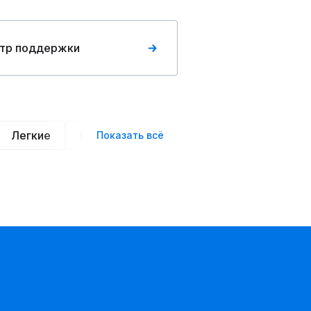
тр поддержки
Легкие
Нарядные
Деловой стиль
Вече
Показать всё