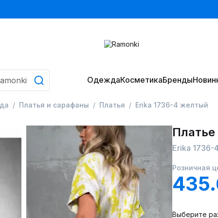
Одежда
Косметика
Бренды
Новин
да
Платья и сарафаны
Платья
Erika 1736-4 желтый
Платье
Erika 1736
Розничная ц
435
Выберите ра