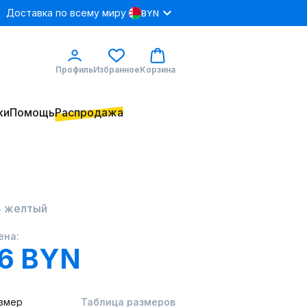
Доставка по всему миру
BYN
Профиль
Избранное
Корзина
ки
Помощь
Распродажа
-4 желтый
ена:
.6 BYN
змер
Таблица размеров