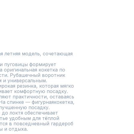
я летняя модель, сочетающая 
 и пуговицы формирует 
а оригинальная кокетка по 
ти. Рубашечный воротник 
 и универсальным.

окая резинка, которая мягко 
ивает комфортную посадку. 
яют практичности, оставаясь 
На спинке — фигурнаякокетка, 
лучшенную посадку.

до локтя обеспечивает 
тье удобным для тёплой 
тся в повседневный гардероб 
ы и отдыха.