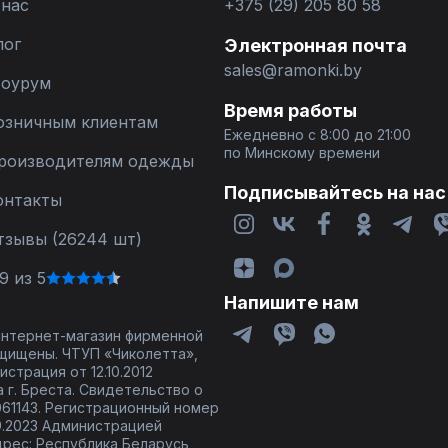
 нас
+375 (29) 205 80 58
лог
Электронная почта
sales@ramonki.by
оурум
Время работы
озничным клиентам
Ежедневно с 8:00 до 21:00
по Минскому времени
роизводителям одежды
Подписывайтесь на нас
онтакты
тзывы (26244 шт)
9 из 5
Напишите нам
 интернет-магазин фирменной
щищены. ЧТУП «Чиколетта»,
страция от 12.10.2012
 г. Бреста. Свидетельство о
61143. Регистрационный номер
9.2023 Администрацией
дрес: Республика Беларусь,