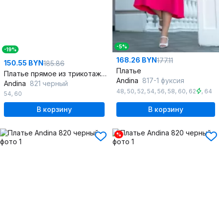
-5%
-19%
168.26 BYN
177.11
150.55 BYN
185.86
Платье
Платье прямое из трикотажа с молнией по переду
Andina
817-1 фуксия
Andina
821 черный
48
,
50
,
52
,
54
,
56
,
58
,
60
,
62
,
64
54
,
60
В корзину
В корзину
%