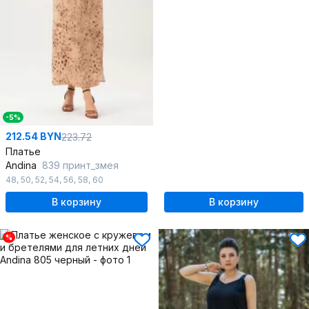
-5%
212.54 BYN
223.72
Платье
Andina
839 принт_змея
48
,
50
,
52
,
54
,
56
,
58
,
60
В корзину
В корзину
%