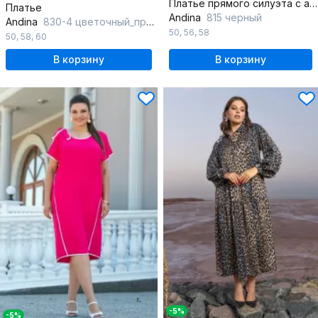
Платье прямого силуэта с асимметричными плечами
Платье
Andina
815 черный
Andina
830-4 цветочный_принт
50
,
56
,
58
50
,
58
,
60
В корзину
В корзину
-5%
-5%