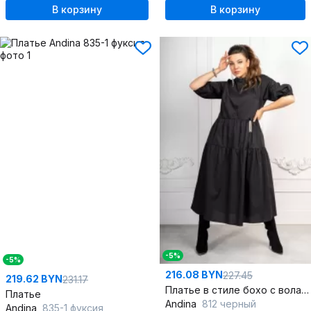
В корзину
В корзину
-5%
-5%
216.08 BYN
227.45
219.62 BYN
231.17
Платье в стиле бохо с воланами и карманами
Платье
Andina
812 черный
Andina
835-1 фуксия