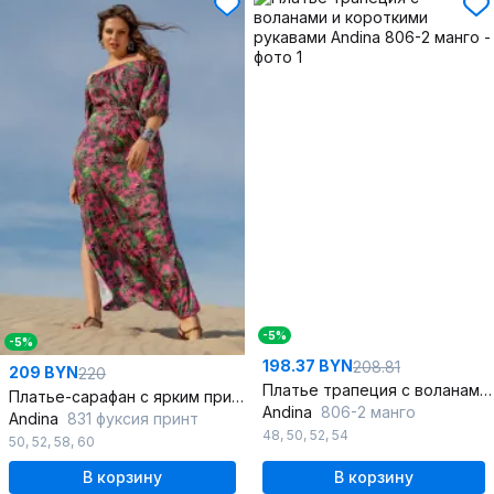
-5%
-5%
198.37 BYN
208.81
209 BYN
220
Платье трапеция с воланами и короткими рукавами
Платье-сарафан с ярким принтом и съёмным поясом
Andina
806-2 манго
Andina
831 фуксия принт
48
,
50
,
52
,
54
50
,
52
,
58
,
60
В корзину
В корзину