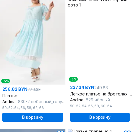
-5%
-5%
237.34 BYN
249.83
256.82 BYN
270.33
Легкое платье на бретелях с кружевными вставками и воланами
Платье
Andina
829 чёрный
Andina
830-2 небесный_голубой
50
,
52
,
54
,
56
,
58
,
60
,
64
50
,
52
,
54
,
56
,
58
,
62
,
66
В корзину
В корзину