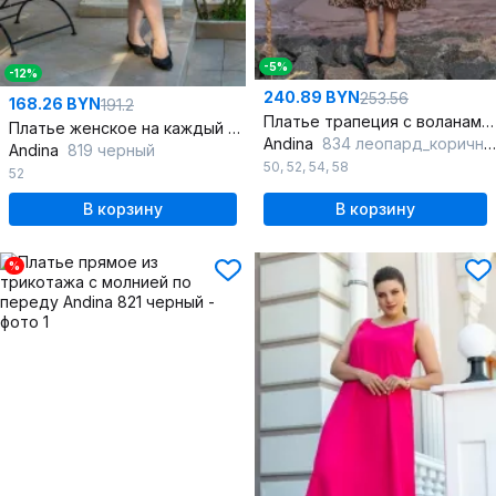
-5%
-12%
240.89 BYN
253.56
168.26 BYN
191.2
Платье трапеция с воланами и карманами в стиле бохо
Платье женское на каждый день с поясом и рукавами 7/8
Andina
834 леопард_коричневый
Andina
819 черный
50
,
52
,
54
,
58
52
В корзину
В корзину
%