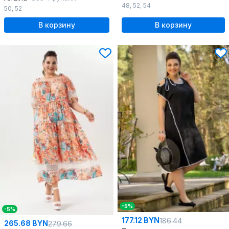
48
,
52
,
54
50
,
52
В корзину
В корзину
-5%
-5%
177.12 BYN
186.44
265.68 BYN
279.66