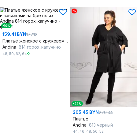
%
-10%
159.41 BYN
177.12
Платье женское с кружевом и завязками на бретелях
Andina
814 горох_капучино
48
,
50
,
62
,
64
-24%
205.45 BYN
270.34
Платье
Andina
813 черный
44
,
46
,
48
,
50
,
52