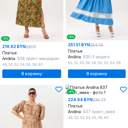
-5%
-5%
251.51 BYN
264.74
219.62 BYN
231.17
Платье
Платье
Andina
830-3 индиго
Andina
838 принт-мандарин
50
,
52
,
54
,
56
,
58
,
60
,
62
,
64
,
66
48
,
50
,
52
,
54
,
56
,
58
,
60
В корзину
В корзину
-5%
224.94 BYN
236.77
Платье
Andina
837 принт_змея
48
,
50
,
52
,
54
,
56
,
58
,
60