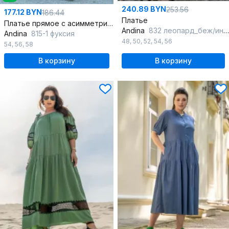
240.89 BYN
253.56
177.12 BYN
186.44
Платье
Платье прямое с асимметричным рукавом и карманами
Andina
832 леопард_беж/индиго
Andina
815-1 фуксия
48
,
50
,
52
,
54
,
56
54
,
56
,
58
В корзину
В корзину