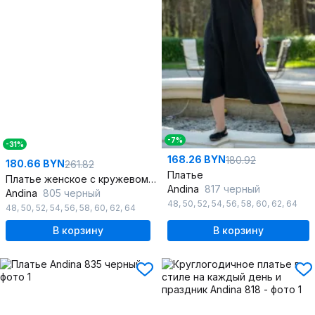
-7%
-31%
168.26 BYN
180.92
180.66 BYN
261.82
Платье
Платье женское с кружевом и бретелями для летних дней
Andina
817 черный
Andina
805 черный
48
,
50
,
52
,
54
,
56
,
58
,
60
,
62
,
64
48
,
50
,
52
,
54
,
56
,
58
,
60
,
62
,
64
В корзину
В корзину