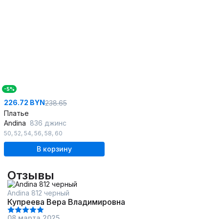
-5%
226.72 BYN
238.65
Платье
Andina
836 джинс
50
,
52
,
54
,
56
,
58
,
60
В корзину
Отзывы
Andina 812 черный
Купреева Вера Владимировна
08 марта 2025