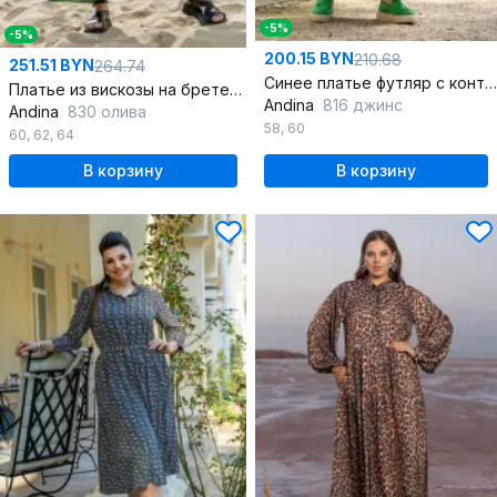
-5%
-5%
200.15 BYN
210.68
251.51 BYN
264.74
Синее платье футляр с контрастной отстрочкой и пуговицами
Платье из вискозы на бретелях с кружевами и сборками
Andina
816 джинс
Andina
830 олива
58
,
60
60
,
62
,
64
В корзину
В корзину