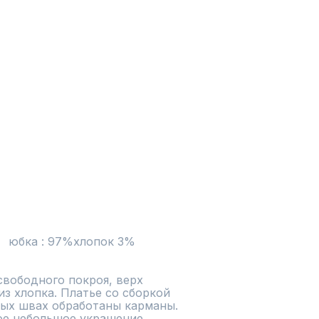
   юбка : 97%хлопок 3% 
вободного покроя, верх 
из хлопка. Платье со сборкой 
ных швах обработаны карманы. 
ое небольшое украшение.