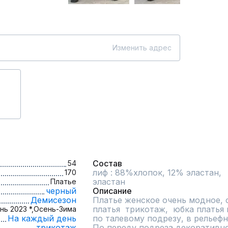
Изменить адрес
Состав
54
лиф : 88%хлопок, 12% эластан,  
170
эластан
Платье
черный
Описание
Демисезон
Платье женское очень модное, с
платья  трикотаж,  юбка платья 
нь 2023 *,
Осень-Зима
На каждый день
по талевому подрезу, в рельеф
трикотаж
По переду подреза декоративн