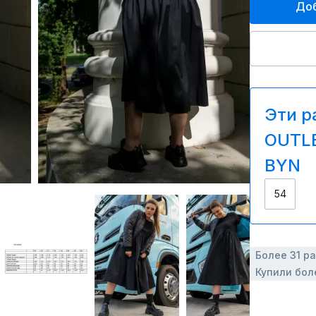
Доб
Эти р
OUTLE
BYN
54
Более 31 р
Купили бол