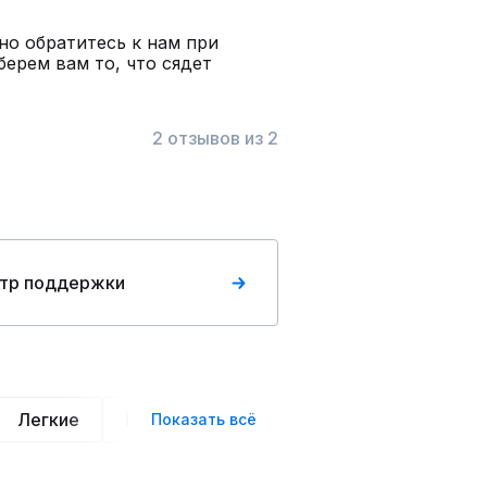
но обратитесь к нам при
ерем вам то, что сядет
2 отзывов из 2
тр поддержки
Легкие
Нарядные
Деловой стиль
Вече
Показать всё