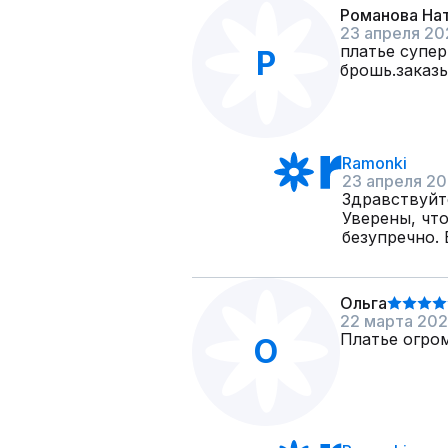
Романова На
23 апреля 20
платье супер
Р
брошь.заказы
Ramonki
23 апреля 2
Здравствуйте
Уверены, чт
безупречно.
Ольга
22 марта 20
Платье огром
О