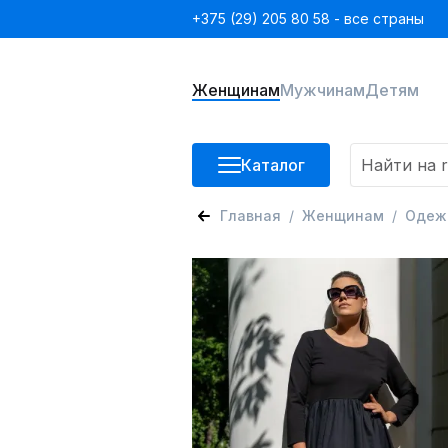
+375 (29) 205 80 58 - все страны
Женщинам
Мужчинам
Детям
Каталог
Главная
Женщинам
Одеж