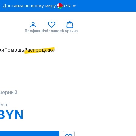
Доставка по всему миру
BYN
Профиль
Избранное
Корзина
ки
Помощь
Распродажа
 черный
ена:
 BYN