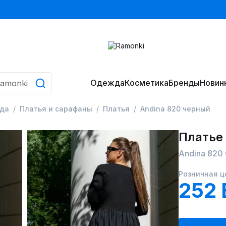
Одежда
Косметика
Бренды
Новин
да
Платья и сарафаны
Платья
Andina 820 черный
Платье
Andina 820
Розничная ц
252