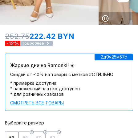
252.75
222.42 BYN
-12%
Подробнее
2д
9ч
25м
57c
Жаркие дни на Ramonki! ☀️
Скидки от -10% на товары с меткой #СТИЛЬНО
* примерка доступна
* наложенный платёж доступен
* для розничных заказов
СМОТРЕТЬ ВСЕ ТОВАРЫ
Выберите размер
56
58
60
62