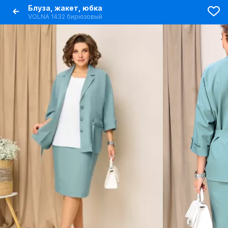
Блуза, жакет, юбка
VOLNA 1432 бирюзовый