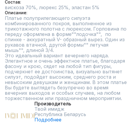
Состав
Описание
Платье полуприлегающего силуэта 
комбинированного покроя, выполненное из 
трикотажного полотна с люрексом. Горловина по 
переду оформлена в форме""лодочка"",  по 
спинке - аккуратный V- образный вырез. Один из 
рукавов втачной, другой формы"" летучая 
мышь"", длиной 3/4.

Это идеальный вариант вечернего наряда. 
Элегантное и очень эффектное платье, благодаря 
фасону и крою, сядет на любой тип фигуры, 
подчеркнет ее достоинства, визуально вытянет 
силуэт, подойдет высоким, среднего роста и 
невысоким девушкам и женщинам. В этом платье 
Вы будете выглядеть безупречно во время 
вечерних выходов и особых случаев, на любом 
торжественном или праздничном мероприятии.
Производитель
Твой имидж
Республика Беларусь
Подробнее