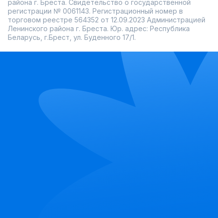
района г. Бреста. Свидетельство о государственной
регистрации № 0061143. Регистрационный номер в
торговом реестре 564352 от 12.09.2023 Администрацией
Ленинского района г. Бреста. Юр. адрес: Республика
Беларусь, г.Брест, ул. Буденного 17/1.