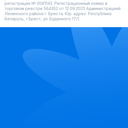
регистрации № 0061143. Регистрационный номер в
торговом реестре 564352 от 12.09.2023 Администрацией
Ленинского района г. Бреста. Юр. адрес: Республика
Беларусь, г.Брест, ул. Буденного 17/1.