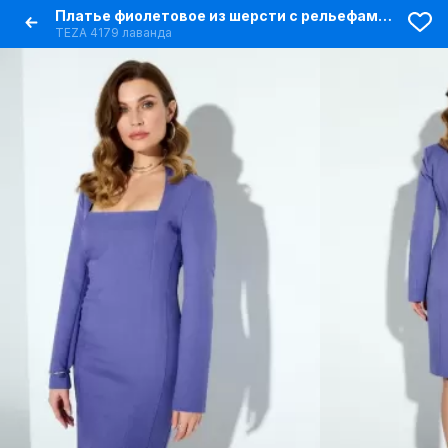
Платье фиолетовое из шерсти с рельефами и воротником-стойкой
TEZA 4179 лаванда