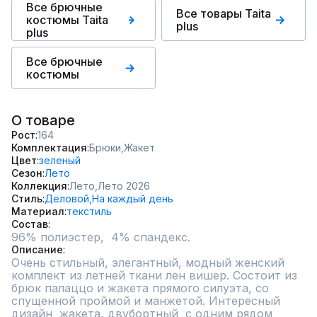
Все брючные
Все товары Taita
костюмы Taita
plus
plus
Все брючные
костюмы
О товаре
Рост
164
Комплектация
Брюки,
Жакет
Цвет
зеленый
Сезон
Лето
Коллекция
Лето,
Лето 2026
Стиль
Деловой,
На каждый день
Материал
текстиль
Состав
96% полиэстер,  4% спандекс.
Описание
Очень стильный, элегантный, модный женский 
комплект из летней ткани лен вишер. Состоит из 
брюк палаццо и жакета прямого силуэта, со 
спущенной проймой и манжетой. Интересный 
дизайн  жакета, двубортный  с одним рядом 