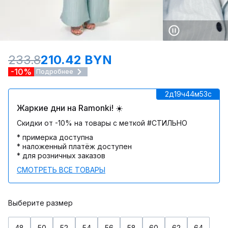
233.8
210.42 BYN
-10%
Подробнее
2д
19ч
44м
53c
Жаркие дни на Ramonki! ☀️
Скидки от -10% на товары с меткой #СТИЛЬНО
* примерка доступна
* наложенный платёж доступен
* для розничных заказов
СМОТРЕТЬ ВСЕ ТОВАРЫ
Выберите размер
48
50
52
54
56
58
60
62
64