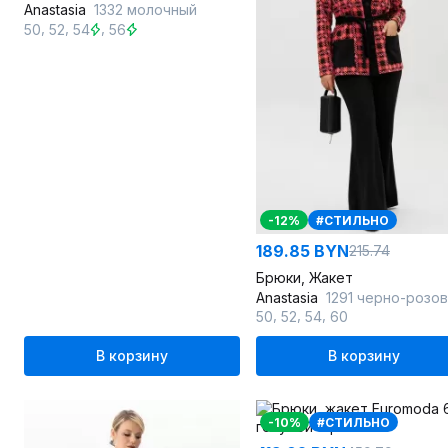
Anastasia
1332 молочный
,
,
,
50
52
54
56
-12%
#СТИЛЬНО
189.85 BYN
215.74
Брюки, Жакет
Anastasia
1291 черно-розо
,
,
,
50
52
54
60
В корзину
В корзину
-10%
#СТИЛЬНО