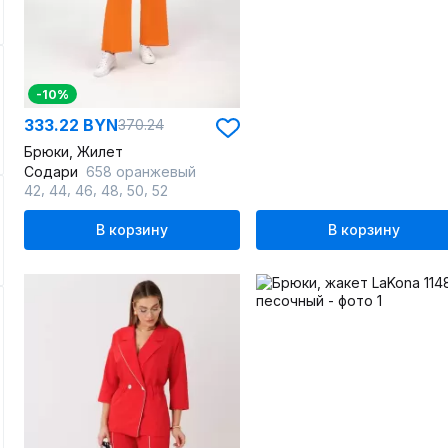
-10%
333.22 BYN
370.24
Брюки, Жилет
Содари
658 оранжевый
,
,
,
,
,
42
44
46
48
50
52
В корзину
В корзину