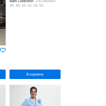
Alani Collection
2143 молоко
,
,
,
,
,
46
48
50
52
54
56
В корзину