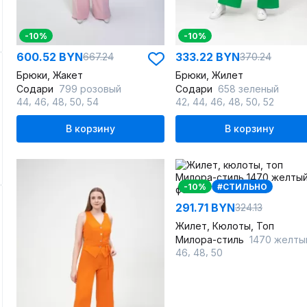
-10%
-10%
600.52 BYN
333.22 BYN
667.24
370.24
Брюки, Жакет
Брюки, Жилет
Содари
799 розовый
Содари
658 зеленый
,
,
,
,
,
,
,
,
,
44
46
48
50
54
42
44
46
48
50
52
В корзину
В корзину
-10%
#СТИЛЬНО
291.71 BYN
324.13
Жилет, Кюлоты, Топ
Милора-стиль
1470 желты
,
,
46
48
50