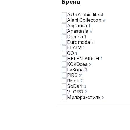
Бренд
AURA chic life
4
Alani Collection
9
Algranda
1
Anastasia
6
Domna
1
Euromoda
2
FLAIM
1
GO
1
HELEN BIRCH
1
KOKOdea
2
LaKona
3
PiRS
21
Rivoli
2
SoDari
6
VI ORO
2
Милора-стиль
2