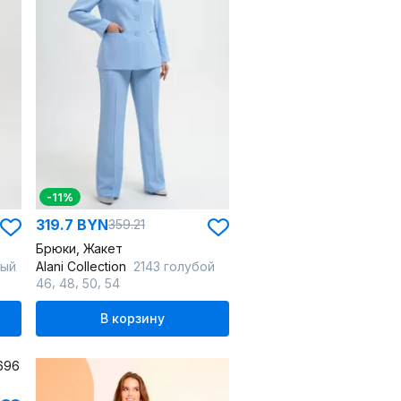
-11%
319.7 BYN
359.21
Брюки, Жакет
вый
Alani Collection
2143 голубой
,
,
,
46
48
50
54
В корзину