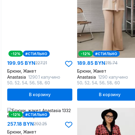
-12%
#СТИЛЬНО
-12%
#СТИЛЬНО
199.95 BYN
189.85 BYN
227.21
215.74
Брюки, Жакет
Брюки, Жакет
Anastasia
1290.1 капучино
Anastasia
1290 капучино
,
,
,
,
,
,
,
,
,
,
50
52
54
56
58
60
50
52
54
56
58
60
В корзину
В корзину
-12%
#СТИЛЬНО
257.18 BYN
292.25
Брюки, Жакет