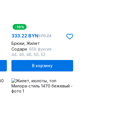
-10%
333.22 BYN
370.24
Брюки, Жилет
Содари
658 фуксия
,
,
,
,
44
46
48
50
52
В корзину