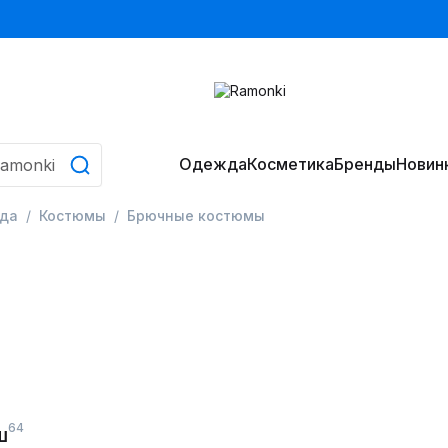
Одежда
Косметика
Бренды
Новин
да
Костюмы
Брючные костюмы
64
ш