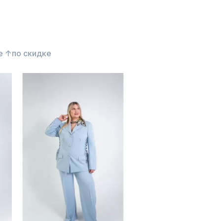
е ↑
по скидке