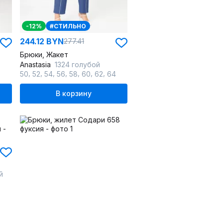
-12%
#СТИЛЬНО
244.12 BYN
277.41
Брюки, Жакет
Anastasia
1324 голубой
,
,
,
,
,
,
,
50
52
54
56
58
60
62
64
В корзину
й