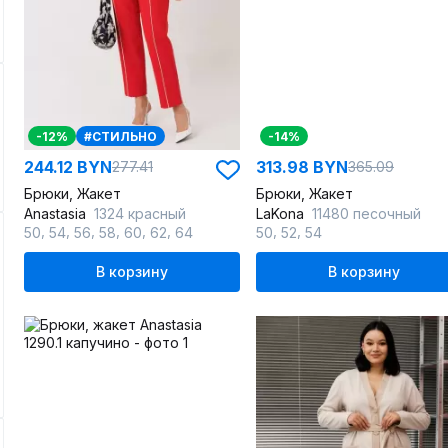
-12%
#СТИЛЬНО
-14%
244.12 BYN
313.98 BYN
277.41
365.09
Брюки, Жакет
Брюки, Жакет
Anastasia
1324 красный
LaKona
11480 песочный
,
,
,
,
,
,
,
,
50
54
56
58
60
62
64
50
52
54
В корзину
В корзину