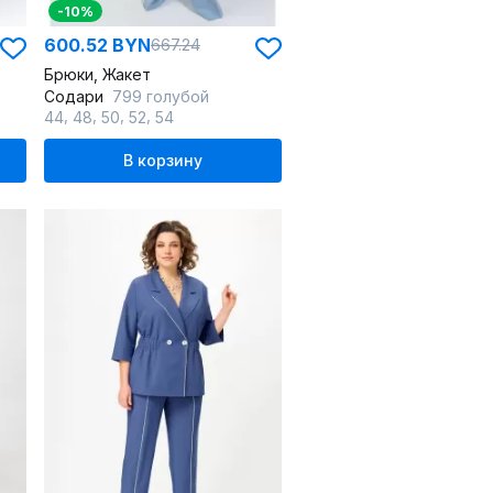
-10%
600.52 BYN
667.24
Брюки, Жакет
Содари
799 голубой
,
,
,
,
44
48
50
52
54
В корзину