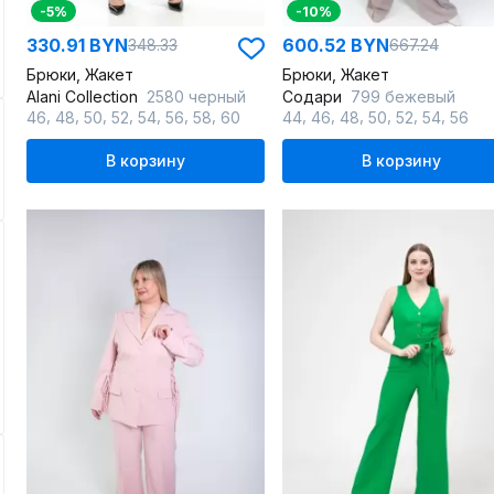
-5%
-10%
330.91 BYN
600.52 BYN
348.33
667.24
Брюки, Жакет
Брюки, Жакет
Alani Collection
2580 черный
Содари
799 бежевый
,
,
,
,
,
,
,
,
,
,
,
,
,
46
48
50
52
54
56
58
60
44
46
48
50
52
54
56
В корзину
В корзину