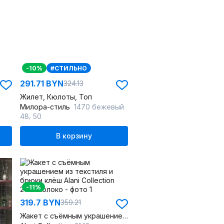
-10%
#СТИЛЬНО
291.71 BYN
324.13
Жилет, Кюлоты, Топ
Милора-стиль
1470 бежевый
,
48
50
В корзину
-11%
319.7 BYN
359.21
Жакет с съёмным украшением из текстиля и брюки клёш