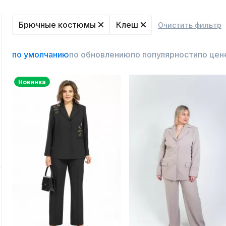
Брючные костюмы
Клеш
Очистить фильтр
по умолчанию
по обновлению
по популярности
по цен
Новинка