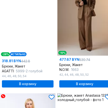
-10%
-28%
#СТИЛЬНО
477.67 BYN
530.74
318.81 BYN
442.8
Брюки, Жакет
Брюки, Жакет
N.O.W.
1663
AGATTI
5999-2 голубой
42
,
44
,
46
,
48
,
50
,
52
44
,
46
,
48
,
50
,
54
В корзину
В корзину
%