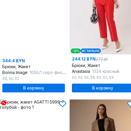
-12%
#СТИЛЬНО
244.12 BYN
277.41
344.4 BYN
Брюки, Жакет
Брюки, Жакет
Anastasia
1324 красный
Bonna Image
1055/1 серо-фиолетовый
50
,
54
,
56
,
58
,
60
,
62
,
64
48
,
50
,
52
В корзину
В корзину
%