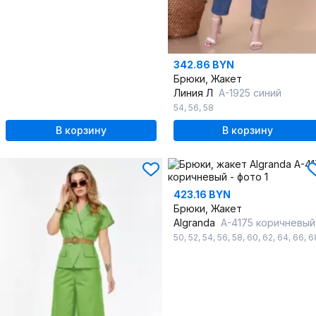
342.86 BYN
Брюки, Жакет
Линия Л
А-1925 синий
54
,
56
,
58
В корзину
В корзину
423.16 BYN
Брюки, Жакет
Algranda
А-4175 коричневый
50
,
52
,
54
,
56
,
58
,
60
,
62
,
64
,
66
,
6