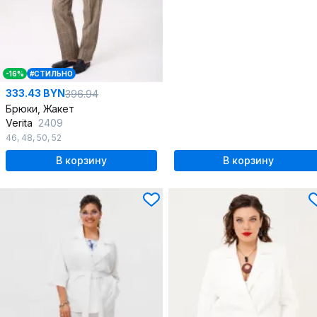
-16%
#СТИЛЬНО
333.43 BYN
396.94
Брюки, Жакет
Verita
2409
46
,
48
,
50
,
52
В корзину
В корзину