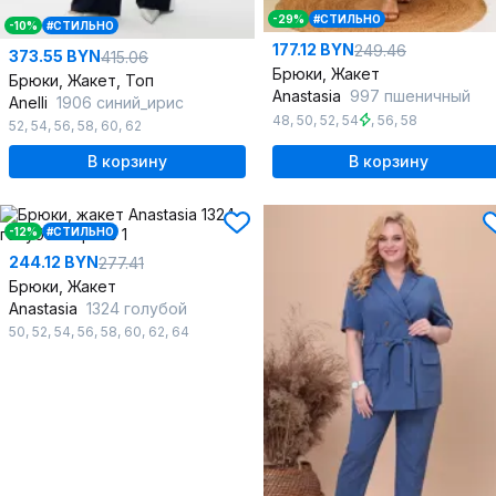
-29%
#СТИЛЬНО
-10%
#СТИЛЬНО
177.12 BYN
249.46
373.55 BYN
415.06
Брюки, Жакет
Брюки, Жакет, Топ
Anastasia
997 пшеничный
Anelli
1906 синий_ирис
48
,
50
,
52
,
54
,
56
,
58
52
,
54
,
56
,
58
,
60
,
62
В корзину
В корзину
-12%
#СТИЛЬНО
244.12 BYN
277.41
Брюки, Жакет
Anastasia
1324 голубой
50
,
52
,
54
,
56
,
58
,
60
,
62
,
64