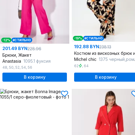
-19%
#СТИЛЬНО
-12%
#СТИЛЬНО
192.88 BYN
238.13
201.49 BYN
228.96
Брюки, Жакет
Michel chic
1375 черный,ромашка
Anastasia
1095.1 фуксия
62
,
64
48
,
50
,
52
,
54
,
56
В корзину
В корзину