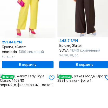
448.7 BYN
251.44 BYN
Брюки, Жакет
Брюки, Жилет
SOVA
11346 коричневый
Anastasia
1399 лимонный
54
,
56
,
58
,
60
50
,
52
,
54
В корзину
В корзину
Новинка
Новинка