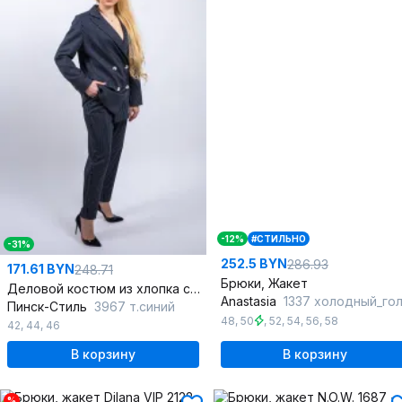
-12%
#СТИЛЬНО
-31%
252.5 BYN
286.93
171.61 BYN
248.71
Брюки, Жакет
Деловой костюм из хлопка со строгим кроем
Anastasia
1337 холодный_голубо
Пинск-Стиль
3967 т.синий
48
,
50
,
52
,
54
,
56
,
58
42
,
44
,
46
В корзину
В корзину
%