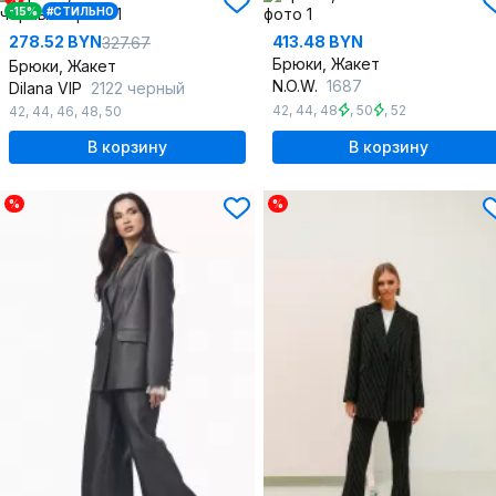
-15%
#СТИЛЬНО
278.52 BYN
413.48 BYN
327.67
Брюки, Жакет
Брюки, Жакет
N.O.W.
1687
Dilana VIP
2122 черный
42
,
44
,
48
,
50
,
52
42
,
44
,
46
,
48
,
50
В корзину
В корзину
%
%