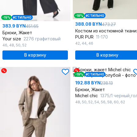
-18%
#СТИЛЬНО
-15%
#СТИЛЬНО
388.08 BYN
473.27
383.9 BYN
451.65
Брюки, Жакет
PUR PUR
11-170
Your size
2276 графитовый
42
,
44
,
46
46
,
48
,
50
,
52
В корзину
В корзину
%
%
-19%
#СТИЛЬНО
192.88 BYN
238.13
Брюки, Жакет
Michel chic
1375/1 черный,голубо
48
,
50
,
52
,
54
,
56
,
58
,
60
,
62