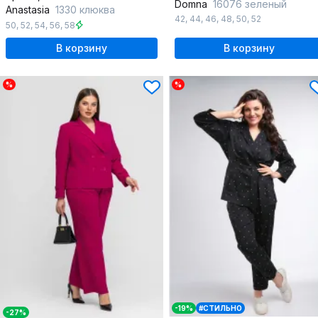
Domna
16076 зеленый
Anastasia
1330 клюква
42
,
44
,
46
,
48
,
50
,
52
50
,
52
,
54
,
56
,
58
В корзину
В корзину
%
%
-19%
#СТИЛЬНО
-27%