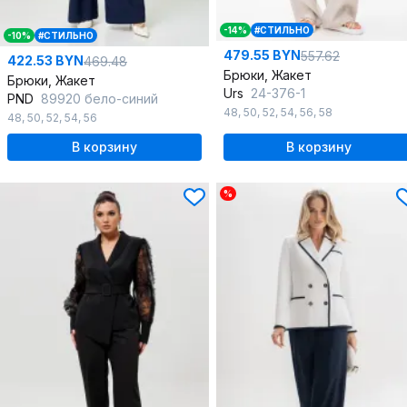
-14%
#СТИЛЬНО
-10%
#СТИЛЬНО
479.55 BYN
557.62
422.53 BYN
469.48
Брюки, Жакет
Брюки, Жакет
Urs
24-376-1
PND
89920 бело-синий
48
,
50
,
52
,
54
,
56
,
58
48
,
50
,
52
,
54
,
56
В корзину
В корзину
%