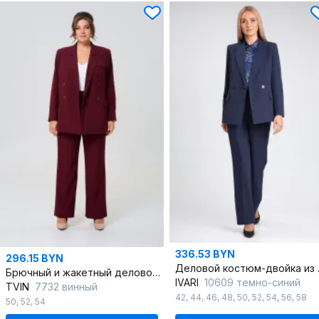
336.53 BYN
296.15 BYN
Деловой к
Брючный и жакетный деловой комплект из ткани для женщин
IVARI
10609 темно-синий
TVIN
7732 винный
42
,
44
,
46
,
48
,
50
,
52
,
54
,
56
,
58
50
,
52
,
54