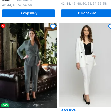
42
,
44
,
46
,
48
,
50
,
52
,
54
,
56
,
58
42
,
44
,
46
,
52
,
54
,
56
В корзину
В корзину
%
-16%
492 BYN