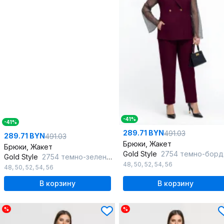
-41%
-41%
289.71 BYN
491.03
289.71 BYN
491.03
Брюки, Жакет
Брюки, Жакет
Gold Style
2754 темно-бордовый
Gold Style
2754 темно-зеленый
48
,
50
,
52
,
54
,
56
48
,
50
,
52
,
54
,
56
В корзину
В корзину
%
%