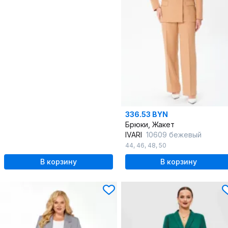
336.53 BYN
Брюки, Жакет
IVARI
10609 бежевый
44
,
46
,
48
,
50
В корзину
В корзину