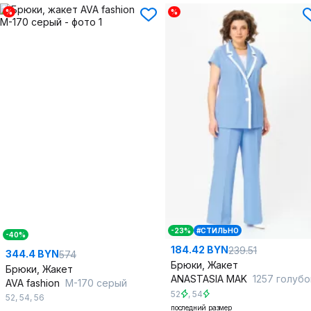
%
%
-23%
#СТИЛЬНО
-40%
184.42 BYN
239.51
344.4 BYN
574
Брюки, Жакет
Брюки, Жакет
ANASTASIA MAK
1257 голубо
AVA fashion
М-170 серый
52
,
54
52
,
54
,
56
последний размер