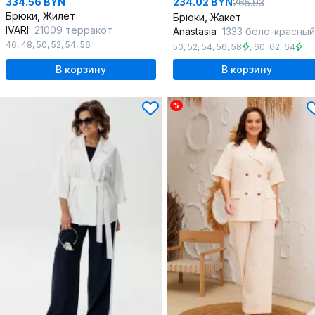
334.56 BYN
234.02 BYN
265.93
Брюки, Жилет
Брюки, Жакет
IVARI
21009 терракот
Anastasia
1333 бело-красный
46
,
48
,
50
,
52
,
54
,
56
50
,
52
,
54
,
56
,
58
,
60
,
62
,
64
В корзину
В корзину
%