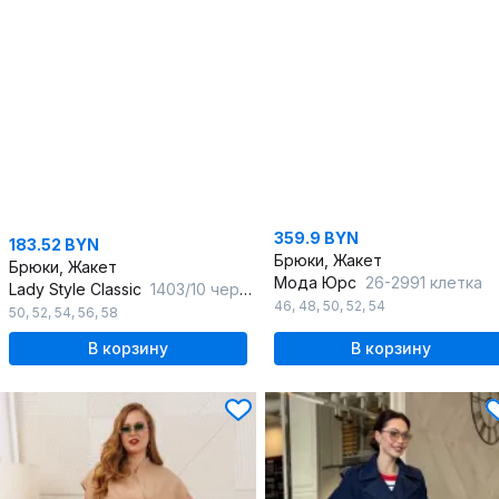
359.9 BYN
183.52 BYN
Брюки, Жакет
Брюки, Жакет
Мода Юрс
26-2991 клетка
Lady Style Classic
1403/10 черный_с_фиолетовым
46
,
48
,
50
,
52
,
54
50
,
52
,
54
,
56
,
58
В корзину
В корзину