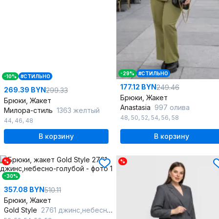
-29%
#СТИЛЬНО
-10%
#СТИЛЬНО
177.12 BYN
249.46
269.39 BYN
299.33
Брюки, Жакет
Брюки, Жакет
Anastasia
997 олива
Милора-стиль
1363 желтый
48
,
50
,
52
,
54
,
56
,
58
44
,
46
,
48
В корзину
В корзину
%
%
-30%
357.08 BYN
510.11
Брюки, Жакет
Gold Style
2761 джинс,небесно-голубой