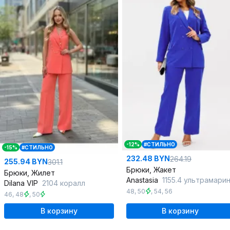
-12%
#СТИЛЬНО
-15%
#СТИЛЬНО
232.48 BYN
264.19
255.94 BYN
301.1
Брюки, Жакет
Брюки, Жилет
Anastasia
1155.4 ультрамари
Dilana VIP
2104 коралл
48
,
50
,
54
,
56
46
,
48
,
50
В корзину
В корзину