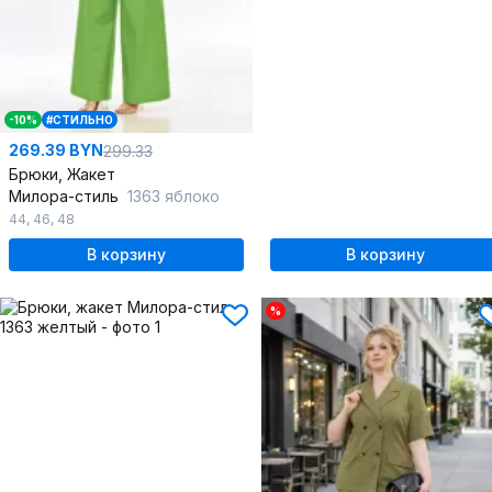
-10%
#СТИЛЬНО
269.39 BYN
299.33
Брюки, Жакет
Милора-стиль
1363 яблоко
44
,
46
,
48
В корзину
В корзину
%