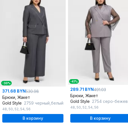
-41%
-30%
289.71 BYN
491.03
371.68 BYN
530.98
Брюки, Жакет
Брюки, Жакет
Gold Style
2754 серо-бежевый
Gold Style
2759 черный,белый
48
,
50
,
52
,
54
,
56
48
,
50
,
52
,
54
,
56
В корзину
В корзину