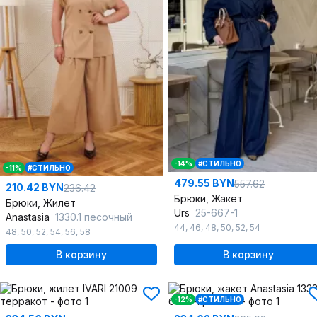
-14%
#СТИЛЬНО
-11%
#СТИЛЬНО
479.55 BYN
557.62
210.42 BYN
236.42
Брюки, Жакет
Брюки, Жилет
Urs
25-667-1
Anastasia
1330.1 песочный
44
,
46
,
48
,
50
,
52
,
54
48
,
50
,
52
,
54
,
56
,
58
В корзину
В корзину
-12%
#СТИЛЬНО