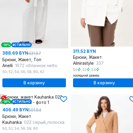
-10%
#СТИЛЬНО
311.52 BYN
388.69 BYN
431.87
Брюки, Жакет
Брюки, Жакет, Топ
Almirastyle
337
Anelli
1672 облачное небо
50
,
52
,
54
50
,
52
,
54
,
56
,
58
,
60
,
62
последний размер
В корзину
В корзину
%
-19%
#СТИЛЬНО
406.49 BYN
501.84
Брюки, Жакет
Kauhanka
022 серый_полоска
50
,
52
,
54
,
56
,
58
,
60