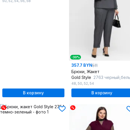
50
,
52
,
54
,
56
,
58
-30%
357.7 BYN
511
Брюки, Жакет
Gold Style
2763 черный,бел
48
,
50
,
52
,
54
В корзину
В корзину
%
%