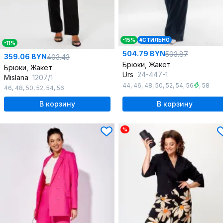
-15%
#СТИЛЬНО
-11%
504.79 BYN
593.87
359.06 BYN
403.43
Брюки, Жакет
Брюки, Жакет
Urs
24-447-1
Mislana
1207/1
44
,
46
,
48
,
50
,
52
,
54
,
56
,
58
46
,
48
,
50
,
52
,
54
,
56
В корзину
В корзину
%