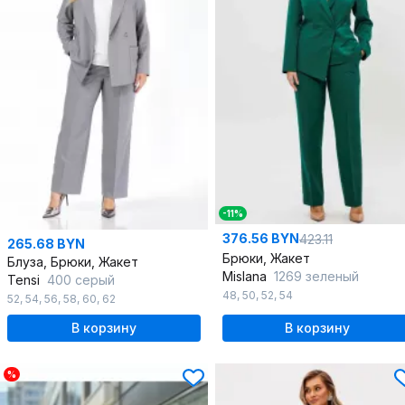
-11%
376.56 BYN
423.11
265.68 BYN
Брюки, Жакет
Блуза, Брюки, Жакет
Mislana
1269 зеленый
Tensi
400 серый
48
,
50
,
52
,
54
52
,
54
,
56
,
58
,
60
,
62
В корзину
В корзину
%