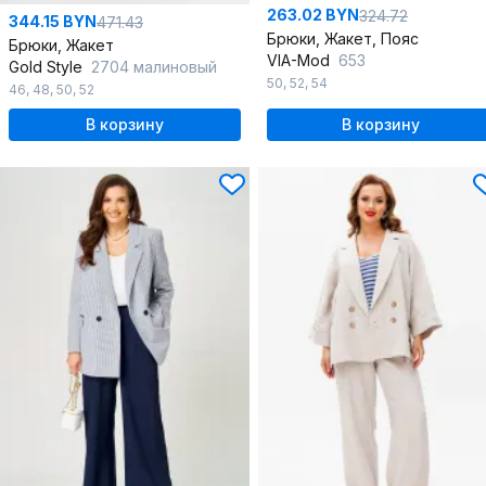
263.02 BYN
324.72
344.15 BYN
471.43
Брюки, Жакет, Пояс
Брюки, Жакет
VIA-Mod
653
Gold Style
2704 малиновый
50
,
52
,
54
46
,
48
,
50
,
52
В корзину
В корзину