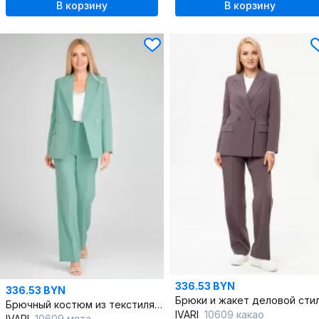
В корзину
В корзину
336.53 BYN
336.53 BYN
Брючный костюм из текстиля: жакет и брюки со стрелками
IVARI
10609 какао
IVARI
10609 мята