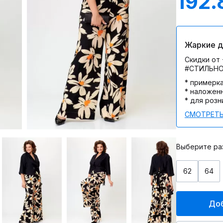
192.
Жаркие дн
Скидки от 
#СТИЛЬН
* примерк
* наложен
* для розн
СМОТРЕТЬ
Выберите ра
62
64
Доб