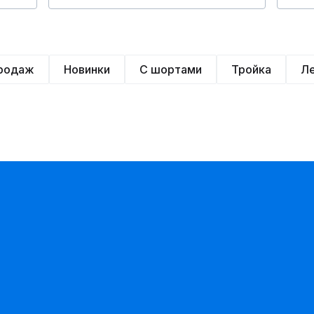
продаж
Новинки
С шортами
Тройка
Л