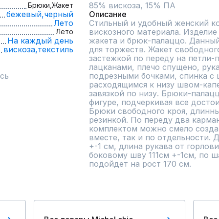
85% вискоза, 15% ПА
Брюки,
Жакет
бежевый,
черный
Описание
Лето
Стильный и удобный женский ко
вискозного материала. Изделие 
Лето
На каждый день
жакета и брюк-палаццо. Данный
вискоза,
текстиль
для торжеств. Жакет свободного
застежкой по переду на петли-п
лацканами, плечо спущено, рукав
сь
подрезными бочками, спинка с 
расходящимся к низу швом-кап
завязкой по низу. Брюки-палацц
фигуре, подчеркивая все достои
Брюки свободного кроя, длинные
резинкой. По переду два карман
комплектом можно смело создав
вместе, так и по отдельности. 
+-1 см, длина рукава от горлови
боковому шву 111см +-1см, по ш
подойдет на рост 170 см.