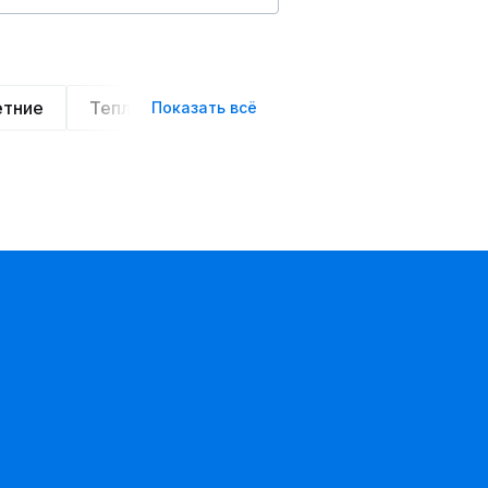
етние
Теплые
Легкие
Деловой стиль
Показать всё