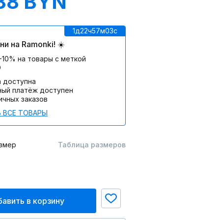
88 BYN
1д
22ч
57м
03c
и на Ramonki! ☀️
-10% на товары с меткой
О
а доступна
ный платёж доступен
ичных заказов
 ВСЕ ТОВАРЫ
змер
Таблица размеров
авить в корзину