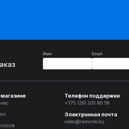
Имя
Email
%
заказ
 магазине
Телефон поддержки
 нас
+375 (29) 205 80 58
лог
Электронная почта
sales@ramonki.by
оурум