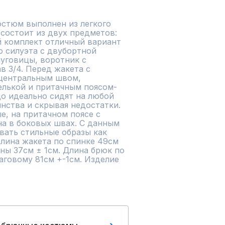
стюм выполнен из легкого 
состоит из двух предметов: 
 комплект отличный вариант 
 силуэта с двубортной 
уговицы, воротник с 
 3/4. Перед жакета с 
центральным швом, 
елькой и притачным поясом-
о идеально сидят на любой 
нства и скрывая недостатки. 
, на притачном поясе с 
а в боковых швах. С данным 
ать стильные образы как 
Длина жакета по спинке 49см 
ны 37см ± 1см. Длина брюк по 
аговому 81см +-1см. Изделие 