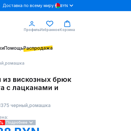
Доставка по всему миру
BYN
Профиль
Избранное
Корзина
ки
Помощь
Распродажа
ный,ромашка
 из вискозных брюк
а с лацканами и
c 1375 черный,ромашка
ена:
9%
Подробнее