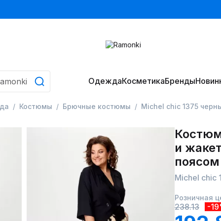
Одежда
Косметика
Бренды
Новин
да
Костюмы
Брючные костюмы
Michel chic 1375 чер
Костюм
и жакет
поясом
Michel chi
Розничная ц
238.13
-1