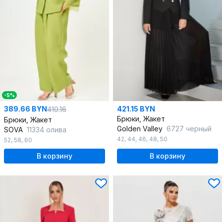
-5%
389.66 BYN
421.15 BYN
410.16
Брюки, Жакет
Брюки, Жакет
Golden Valley
6727 черный
SOVA
11334 олива
42
,
44
,
46
,
48
,
50
52
,
58
,
60
В корзину
В корзину