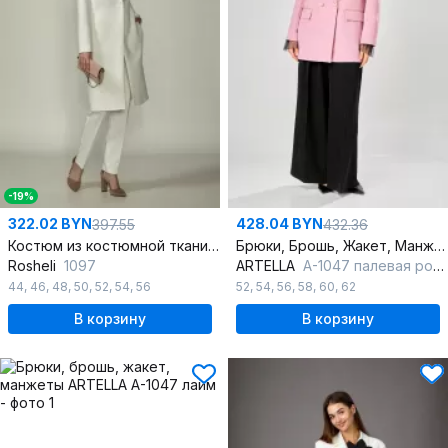
-19%
322.02 BYN
428.04 BYN
397.55
432.36
Костюм из костюмной ткани с пионом и поясом белый
Брюки, Брошь, Жакет, Манжеты
Rosheli
1097
ARTELLA
А-1047 палевая роза+черный
44
,
46
,
48
,
50
,
52
,
54
,
56
52
,
54
,
56
,
58
,
60
,
62
В корзину
В корзину