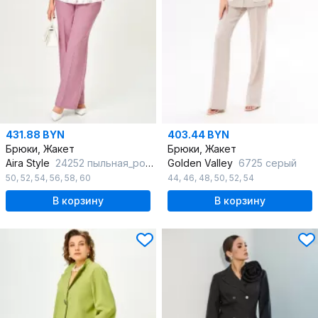
431.88 BYN
403.44 BYN
Брюки, Жакет
Брюки, Жакет
Aira Style
24252 пыльная_роза+ белый
Golden Valley
6725 серый
50
,
52
,
54
,
56
,
58
,
60
44
,
46
,
48
,
50
,
52
,
54
В корзину
В корзину