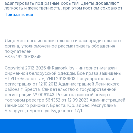
адаптировать под разные события. Цветы добавляют
легкость и женственность, при этом костюм сохраняет
строгость силуэта и аккуратность линий. Такие комплекты
Показать всё
идеально сочетают практичность и визуальную
выразительность — они подходят для работы, прогулки и
торжественных случаев.
В ассортименте Ramonki представлены разнообразные
варианты:
Лицо местного исполнительного и распорядительного
костюмы с мягкими прямыми или слегка
органа, уполномоченное рассматривать обращения
расклешёнными брюками;
покупателей:
комплекты с жакетами разной длины и посадки;
+375 162 30-18-45
модели с поясами для акцентирования талии;
цветочные принты от нежных пастельных до
насыщенных ярких оттенков.
Copyright 2012-2026 © Ramonki.by - интернет-магазин
фирменной белорусской одежды. Все права защищены.
Большой размерный ряд и возможность примерки перед
ЧТУП «Чиколетта», УНП 291136513. Государственная
покупкой позволяют подобрать оптимальный вариант для
любой фигуры. Быстрая доставка по всей России делает
регистрация от 12.10.2012 Администрацией Ленинского
выбор удобным и комфортным, а регулярные акции
района г. Бреста. Свидетельство о государственной
помогают подобрать комплект по выгодной цене.
регистрации № 0061143. Регистрационный номер в
Цветочный костюм — это способ добавить в гардероб
торговом реестре 564352 от 12.09.2023 Администрацией
динамику и настроение без лишней сложности, сочетая
Ленинского района г. Бреста. Юр. адрес: Республика
стиль и практичность.
Беларусь, г.Брест, ул. Буденного 17/1.