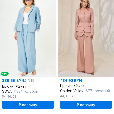
-5%
389.66 BYN
434.93 BYN
410.16
Брюки, Жакет
Брюки, Жакет
Golden Valley
6771 розовый
SOVA
11334 голубой
44
,
46
,
48
,
50
54
,
56
,
58
В корзину
В корзину