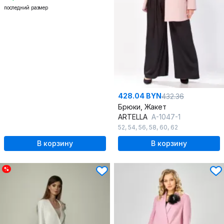
последний размер
428.04 BYN
432.36
Брюки, Жакет
ARTELLA
А-1047-1
52
,
54
,
56
,
58
,
60
,
62
В корзину
В корзину
%