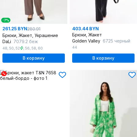
-7%
261.25 BYN
403.44 BYN
280.91
Брюки, Жакет
Брюки, Жакет, Украшение
Golden Valley
6725 черный
DaLi
7079.2 беж
44
48
,
50
,
52
,
56
,
58
,
60
В корзину
В корзину
%