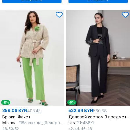
-11%
-5%
359.06 BYN
532.84 BYN
403.43
560.88
Брюки, Жакет
Деловой костюм 3 предмета с вышивкой и на пуговицах
Mislana
1185 клетка_(беж-розовый-зеленый)/зеленый
Urs
21-488-1
48
,
50
,
52
42
,
44
,
46
,
48