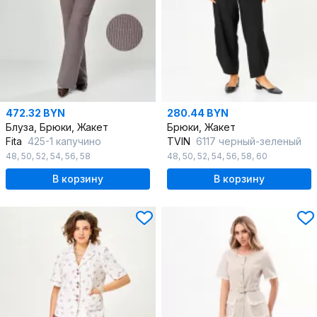
472.32 BYN
280.44 BYN
Блуза, Брюки, Жакет
Брюки, Жакет
Fita
425-1 капучино
TVIN
6117 черный-зеленый
48
,
50
,
52
,
54
,
56
,
58
48
,
50
,
52
,
54
,
56
,
58
,
60
В корзину
В корзину