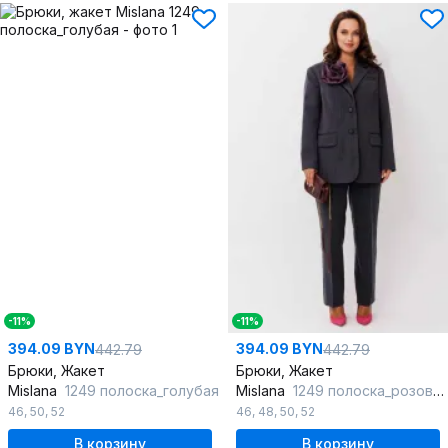
-11%
-11%
394.09 BYN
394.09 BYN
442.79
442.79
Брюки, Жакет
Брюки, Жакет
Mislana
1249 полоска_голубая
Mislana
1249 полоска_розовая
46
,
50
,
52
46
,
48
,
50
,
52
В корзину
В корзину