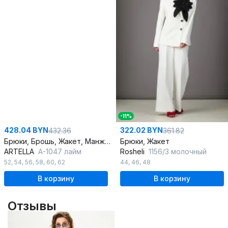
-11%
428.04 BYN
322.02 BYN
432.36
361.82
Брюки, Брошь, Жакет, Манжеты
Брюки, Жакет
ARTELLA
А-1047 лайм
Rosheli
1156/3 молочный
52
,
54
,
56
,
58
,
60
,
62
44
,
46
,
48
В корзину
В корзину
Отзывы