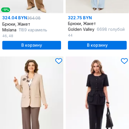
-11%
324.04 BYN
322.75 BYN
364.08
Брюки, Жакет
Брюки, Жакет
Golden Valley
6698 голубой
Mislana
1189 карамель
44
46
,
48
В корзину
В корзину