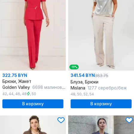
-11%
322.75 BYN
341.54 BYN
383.75
Брюки, Жакет
Блуза, Брюки
Golden Valley
6698 малиновый
Mislana
1277 серебро/беж
42
,
44
,
46
,
48
,
50
48
,
50
,
52
,
54
В корзину
В корзину