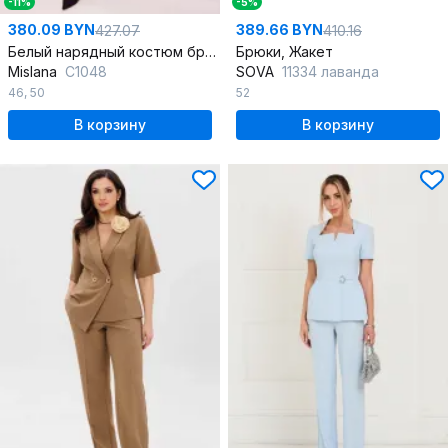
-11%
-5%
380.09 BYN
389.66 BYN
427.07
410.16
Белый нарядный костюм брюк и жакета из текстиля
Брюки, Жакет
Mislana
С1048
SOVA
11334 лаванда
46
,
50
52
В корзину
В корзину