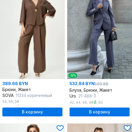
-5%
389.66 BYN
532.84 BYN
560.88
Брюки, Жакет
Блуза, Брюки, Жакет
SOVA
11334 коричневый
Urs
21-488-3
54
,
56
,
58
42
,
44
,
46
,
48
,
50
В корзину
В корзину