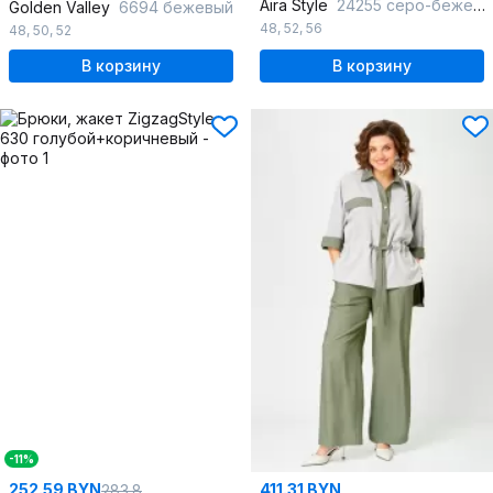
Aira Style
24255 серо-бежевый
Golden Valley
6694 бежевый
48
,
52
,
56
48
,
50
,
52
В корзину
В корзину
-11%
252.59 BYN
411.31 BYN
283.8