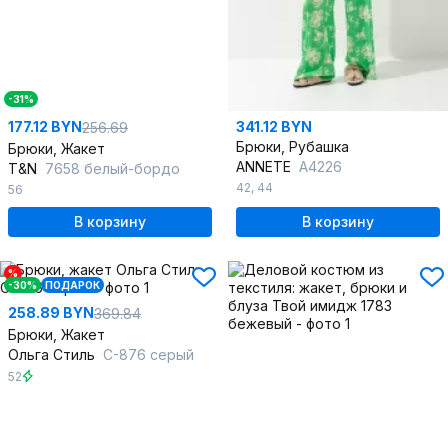
-31%
177.12 BYN
341.12 BYN
256.69
Брюки, Рубашка
Брюки, Жакет
ANNETE
A4226
T&N
7658 белый-бордо
42
,
44
56
В корзину
В корзину
%
-30%
ПОДАРОК
258.89 BYN
369.84
Брюки, Жакет
Ольга Стиль
С-876 серый
52