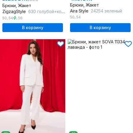
Брюки, Жакет
Брюки, Жакет
Aira Style
24254 зеленый
ZigzagStyle
630 голубой+коричневый
50
,
54
50
,
54
,
56
В корзину
В корзину